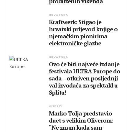
produženih vikenda
HRVATSKA
Kraftwerk: Stigao je
hrvatski prijevod knjige o
njemačkim pionirima
elektroničke glazbe
HRVATSKA
Ovo će biti najveće izdanje
festivala ULTRA Europe do
sada – otkriven posljednji
val izvođača za spektakl u
Splitu!
VIJESTI
Marko Tolja predstavio
duet s velikim Oliverom:
“Ne znam kada sam