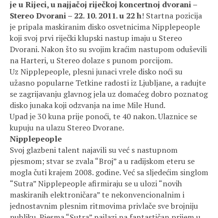
je u Rijeci, u najjačoj riječkoj koncertnoj dvorani –
Stereo Dvorani – 22. 10. 2011. u 22 h
! Startna pozicija
je pripala maskiranim disko osvetnicima Nipplepeople
koji svoj prvi riječki klupski nastup imaju u Stereo
Dvorani. Nakon što su svojim kraćim nastupom oduševili
na Harteri, u Stereo dolaze s punom porcijom.
Uz Nipplepeople, plesni junaci vrele disko noći su
užasno popularne Tetkine radosti iz Ljubljane, a radujte
se zagrijavanju glavnog jela uz domaćeg dobro poznatog
disko junaka koji odzvanja na ime Mile Hund.
Upad je 30 kuna prije ponoći, te 40 nakon. Ulaznice se
kupuju na ulazu Stereo Dvorane.
Nipplepeople
Svoj glazbeni talent najavili su već s nastupnom
pjesmom; stvar se zvala “Broj” a u radijskom eteru se
mogla čuti krajem 2008. godine. Već sa sljedećim singlom
“Sutra” Nipplepeople afirmiraju se u ulozi “novih
maskiranih elektroničara” te nekonvencionalnim i
jednostavnim plesnim ritmovima privlače sve brojniju
publiku. Pjesma “Sutra” nailazi na fantastičan prijem u