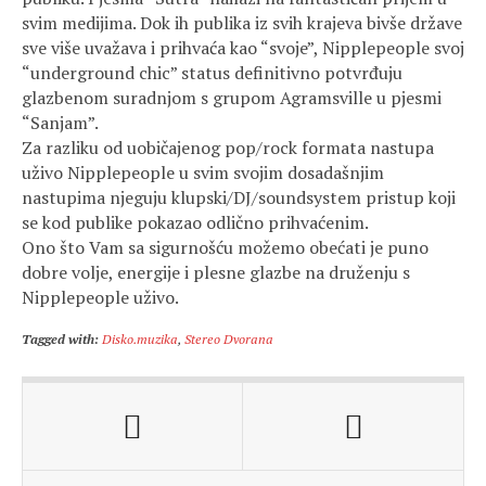
svim medijima. Dok ih publika iz svih krajeva bivše države
sve više uvažava i prihvaća kao “svoje”, Nipplepeople svoj
“underground chic” status definitivno potvrđuju
glazbenom suradnjom s grupom Agramsville u pjesmi
“Sanjam”.
Za razliku od uobičajenog pop/rock formata nastupa
uživo Nipplepeople u svim svojim dosadašnjim
nastupima njeguju klupski/DJ/soundsystem pristup koji
se kod publike pokazao odlično prihvaćenim.
Ono što Vam sa sigurnošću možemo obećati je puno
dobre volje, energije i plesne glazbe na druženju s
Nipplepeople uživo.
Tagged with:
Disko.muzika
,
Stereo Dvorana