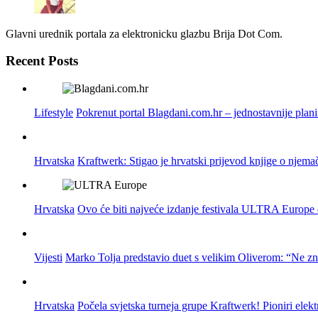
Glavni urednik portala za elektronicku glazbu Brija Dot Com.
Recent Posts
Lifestyle
Pokrenut portal Blagdani.com.hr – jednostavnije plan
Hrvatska
Kraftwerk: Stigao je hrvatski prijevod knjige o njema
Hrvatska
Ovo će biti najveće izdanje festivala ULTRA Europe do
Vijesti
Marko Tolja predstavio duet s velikim Oliverom: “Ne z
Hrvatska
Počela svjetska turneja grupe Kraftwerk! Pioniri elek