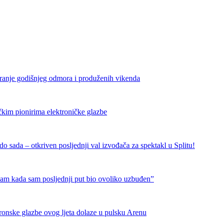
iranje godišnjeg odmora i produženih vikenda
čkim pionirima elektroničke glazbe
 sada – otkriven posljednji val izvođača za spektakl u Splitu!
nam kada sam posljednji put bio ovoliko uzbuđen”
tronske glazbe ovog ljeta dolaze u pulsku Arenu