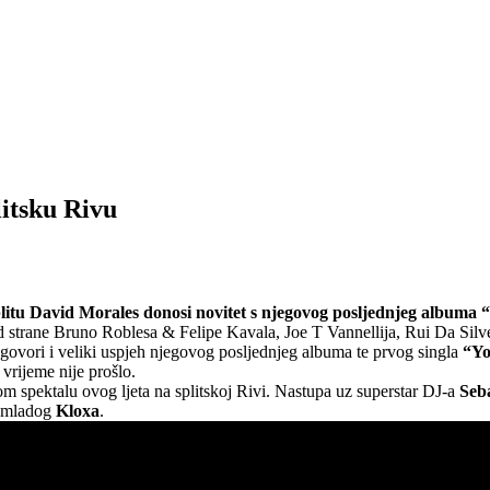
litsku Rivu
litu David Morales donosi novitet s njegovog posljednjeg albuma
 od strane Bruno Roblesa & Felipe Kavala, Joe T Vannellija, Rui Da Si
govori i veliki uspjeh njegovog posljednjeg albuma te prvog singla
“Yo
rijeme nije prošlo.
 spektalu ovog ljeta na splitskoj Rivi. Nastupa uz superstar DJ-a
Seb
 mladog
Kloxa
.