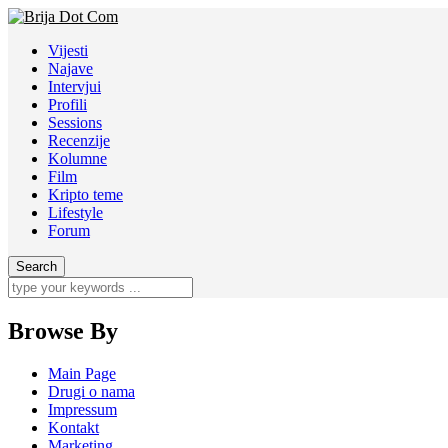
Vijesti
Najave
Intervjui
Profili
Sessions
Recenzije
Kolumne
Film
Kripto teme
Lifestyle
Forum
Browse By
Main Page
Drugi o nama
Impressum
Kontakt
Marketing