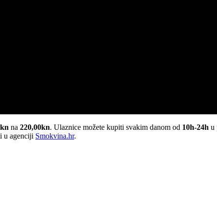
0kn
na
220,00kn
. Ulaznice možete kupiti svakim danom od
10h-24h
u 
i u agenciji
Smokvina.hr
.