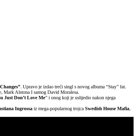
 “Changes”
. Upravo je izdao treći singl s novog albuma “Stay” fat.
lve, Mark Alstona I samog David Moralesa.
u Just Don’t Love Me
” i onog koji je uslijedio nakon njega
astiana Ingrossa
iz mega-popularnog trojca
Swedish House Mafia
,