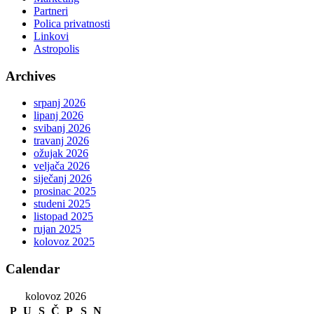
Partneri
Polica privatnosti
Linkovi
Astropolis
Archives
srpanj 2026
lipanj 2026
svibanj 2026
travanj 2026
ožujak 2026
veljača 2026
siječanj 2026
prosinac 2025
studeni 2025
listopad 2025
rujan 2025
kolovoz 2025
Calendar
kolovoz 2026
P
U
S
Č
P
S
N