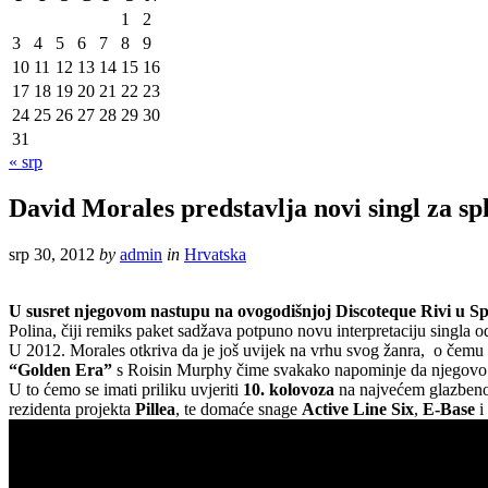
1
2
3
4
5
6
7
8
9
10
11
12
13
14
15
16
17
18
19
20
21
22
23
24
25
26
27
28
29
30
31
« srp
David Morales predstavlja novi singl za sp
srp 30, 2012
by
admin
in
Hrvatska
U susret njegovom nastupu na ovogodišnjoj Discoteque Rivi u Sp
Polina, čiji remiks paket sadžava potpuno novu interpretaciju singla
U 2012. Morales otkriva da je još uvijek na vrhu svog žanra, o čemu 
“Golden Era”
s Roisin Murphy čime svakako napominje da njegovo v
U to ćemo se imati priliku uvjeriti
10. kolovoza
na najvećem glazbenom
rezidenta projekta
Pillea
, te domaće snage
Active Line Six
,
E-Base
i