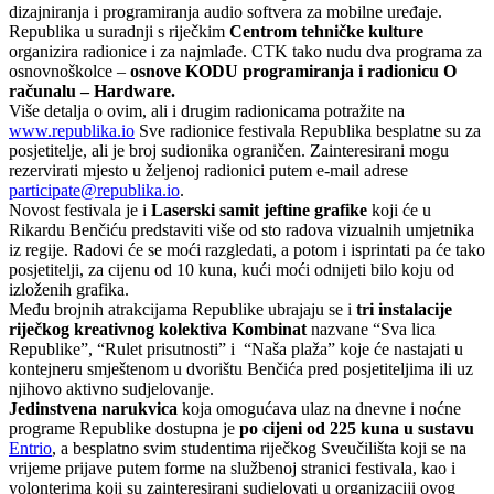
dizajniranja i programiranja audio softvera za mobilne uređaje.
Republika u suradnji s riječkim
Centrom tehničke kulture
organizira radionice i za najmlađe. CTK tako nudu dva programa za
osnovnoškolce –
osnove KODU programiranja i radionicu O
računalu – Hardware.
Više detalja o ovim, ali i drugim radionicama potražite na
www.republika.io
Sve radionice festivala Republika besplatne su za
posjetitelje, ali je broj sudionika ograničen. Zainteresirani mogu
rezervirati mjesto u željenoj radionici putem e-mail adrese
participate@republika.io
.
Novost festivala je i
Laserski samit jeftine grafike
koji će u
Rikardu Benčiću predstaviti više od sto radova vizualnih umjetnika
iz regije. Radovi će se moći razgledati, a potom i isprintati pa će tako
posjetitelji, za cijenu od 10 kuna, kući moći odnijeti bilo koju od
izloženih grafika.
Među brojnih atrakcijama Republike ubrajaju se i
tri instalacije
riječkog kreativnog kolektiva Kombinat
nazvane “Sva lica
Republike”, “Rulet prisutnosti” i “Naša plaža” koje će nastajati u
kontejneru smještenom u dvorištu Benčića pred posjetiteljima ili uz
njihovo aktivno sudjelovanje.
Jedinstvena narukvica
koja omogućava ulaz na dnevne i noćne
programe Republike dostupna je
po cijeni od 225 kuna u sustavu
Entrio
, a besplatno svim studentima riječkog Sveučilišta koji se na
vrijeme prijave putem forme na službenoj stranici festivala, kao i
volonterima koji su zainteresirani sudjelovati u organizaciji ovog