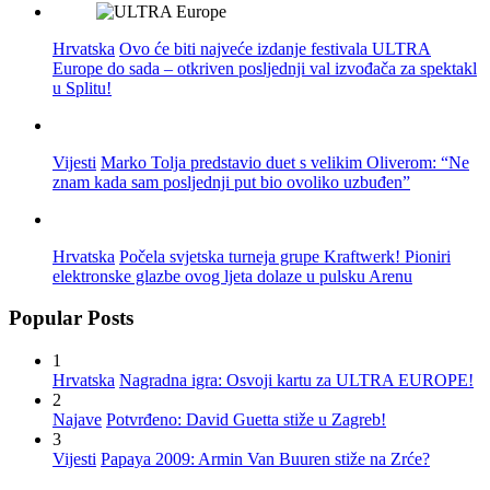
Hrvatska
Ovo će biti najveće izdanje festivala ULTRA
Europe do sada – otkriven posljednji val izvođača za spektakl
u Splitu!
Vijesti
Marko Tolja predstavio duet s velikim Oliverom: “Ne
znam kada sam posljednji put bio ovoliko uzbuđen”
Hrvatska
Počela svjetska turneja grupe Kraftwerk! Pioniri
elektronske glazbe ovog ljeta dolaze u pulsku Arenu
Popular Posts
1
Hrvatska
Nagradna igra: Osvoji kartu za ULTRA EUROPE!
2
Najave
Potvrđeno: David Guetta stiže u Zagreb!
3
Vijesti
Papaya 2009: Armin Van Buuren stiže na Zrće?