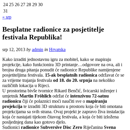
24
25
26
27
28
29
30
31
« srp
Besplatne radionice za posjetitelje
festivala Republika!
srp 12, 2013
by
admin
in
Hrvatska
Kako izraditi jednostavnu igru za mobitel, kako se mapiraju
projekcije, kako funkcionira 3D printanje…odgovore na ova, ali i
brojna druga pitanja ponudit će radionice Republike namijenjene
posjetiteljima festivala.
15-ak besplatnih radionica
održavat će se
za vrijeme trajanja festivala
od 18. do 20. srpnja
na nekoliko
različitih lokacija u Rijeci.
U prostorima bivše tvornice Rikard Benčić, švicarski inženjer i
umjetnik
Martin Fröhlich
održat će
intenzivnu 72-satnu
radionicu
čiji će polaznici moći naučiti sve o
mapiranju
projekcija
te izraditi 3D strukturu u prostoru koja će biti omotana
projekcijama sa svih strana. Ovaj projekt je zapravo živa instalacija
koja će nastajati tijekom čitavog festivala, a koja će biti izložena
posljednjeg dana kao gotovo djelo.
Sudionici
radionice Subversive Disc Zero
Riječanina
Svena