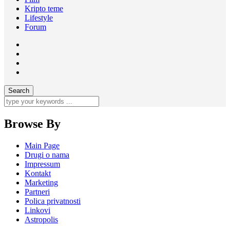
Kripto teme
Lifestyle
Forum
Browse By
Main Page
Drugi o nama
Impressum
Kontakt
Marketing
Partneri
Polica privatnosti
Linkovi
Astropolis