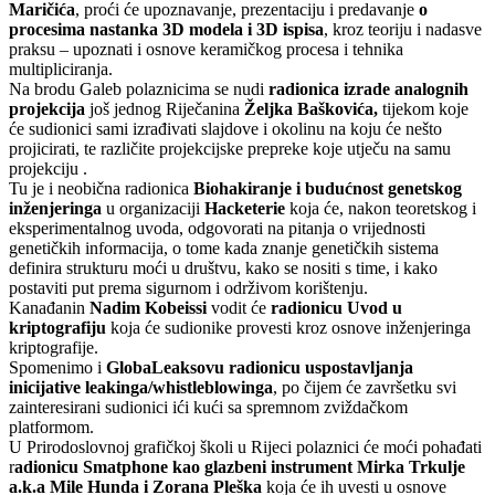
Maričića
, proći
će upoznavanje, prezentaciju i predavanje
o
procesima nastanka 3D modela i 3D ispisa
, kroz teoriju i nadasve
praksu – upoznati i osnove keramičkog procesa i tehnika
multipliciranja.
Na brodu Galeb polaznicima se nudi
radionica izrade analognih
projekcija
još jednog Riječanina
Željka Baškovića,
tijekom koje
će sudionici sami izrađivati slajdove i okolinu na koju će nešto
projicirati, te različite projekcijske prepreke koje utječu na samu
projekciju .
Tu je i neobična radionica
Biohakiranje i budućnost genetskog
inženjeringa
u organizaciji
Hacketerie
koja će, nakon teoretskog i
eksperimentalnog uvoda, odgovorati na pitanja o vrijednosti
genetičkih informacija, o tome kada znanje genetičkih sistema
definira strukturu moći u društvu, kako se nositi s time, i kako
postaviti put prema sigurnom i održivom korištenju.
Kanađanin
Nadim Kobeissi
vodit će
radionicu Uvod u
kriptografiju
koja će sudionike provesti kroz osnove inženjeringa
kriptografije.
Spomenimo i
GlobaLeaksovu radionicu uspostavljanja
inicijative leakinga/whistleblowinga
, po čijem će završetku svi
zainteresirani sudionici ići kući sa spremnom zviždačkom
platformom.
U Prirodoslovnoj grafičkoj školi u Rijeci polaznici će moći pohađati
r
adionicu Smatphone kao glazbeni instrument
Mirka Trkulje
a.k.a Mile Hunda i Zorana Pleška
koja će ih uvesti u osnove