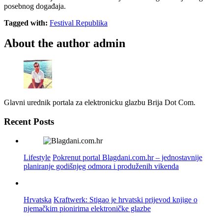
posebnog događaja.
Tagged with:
Festival Republika
About the author
admin
Glavni urednik portala za elektronicku glazbu Brija Dot Com.
Recent Posts
Lifestyle
Pokrenut portal Blagdani.com.hr – jednostavnije
planiranje godišnjeg odmora i produženih vikenda
Hrvatska
Kraftwerk: Stigao je hrvatski prijevod knjige o
njemačkim pionirima elektroničke glazbe