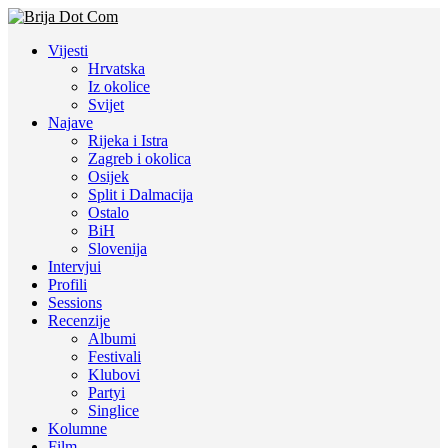
Vijesti
Hrvatska
Iz okolice
Svijet
Najave
Rijeka i Istra
Zagreb i okolica
Osijek
Split i Dalmacija
Ostalo
BiH
Slovenija
Intervjui
Profili
Sessions
Recenzije
Albumi
Festivali
Klubovi
Partyi
Singlice
Kolumne
Film