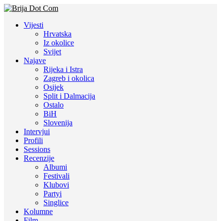
Vijesti
Hrvatska
Iz okolice
Svijet
Najave
Rijeka i Istra
Zagreb i okolica
Osijek
Split i Dalmacija
Ostalo
BiH
Slovenija
Intervjui
Profili
Sessions
Recenzije
Albumi
Festivali
Klubovi
Partyi
Singlice
Kolumne
Film