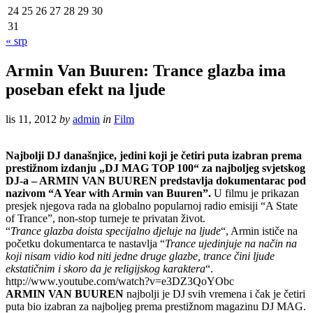
24
25
26
27
28
29
30
31
« srp
Armin Van Buuren: Trance glazba ima
poseban efekt na ljude
lis 11, 2012
by
admin
in
Film
Najbolji DJ današnjice, jedini koji je četiri puta izabran prema
prestižnom izdanju „DJ MAG TOP 100“ za najboljeg svjetskog
DJ-a – ARMIN VAN BUUREN predstavlja dokumentarac pod
nazivom “A Year with Armin van Buuren”.
U filmu je prikazan
presjek njegova rada na globalno popularnoj radio emisiji “A State
of Trance”, non-stop turneje te privatan život.
“
Trance glazba doista specijalno djeluje na ljude
“, Armin ističe na
početku dokumentarca te nastavlja “
Trance ujedinjuje na način na
koji nisam vidio kod niti jedne druge glazbe, trance čini ljude
ekstatičnim i skoro da je religijskog karaktera
“.
http://www.youtube.com/watch?v=e3DZ3QoYObc
ARMIN VAN BUUREN
najbolji je DJ svih vremena i čak je četiri
puta bio izabran za najboljeg prema prestižnom magazinu DJ MAG.