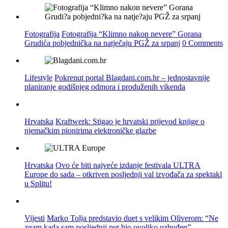
Fotografija
Fotografija “Klimno nakon nevere” Gorana
Grudića pobjednička na natječaju PGŽ za srpanj
0 Comments
Lifestyle
Pokrenut portal Blagdani.com.hr – jednostavnije
planiranje godišnjeg odmora i produženih vikenda
Hrvatska
Kraftwerk: Stigao je hrvatski prijevod knjige o
njemačkim pionirima elektroničke glazbe
Hrvatska
Ovo će biti najveće izdanje festivala ULTRA
Europe do sada – otkriven posljednji val izvođača za spektakl
u Splitu!
Vijesti
Marko Tolja predstavio duet s velikim Oliverom: “Ne
znam kada sam posljednji put bio ovoliko uzbuđen”