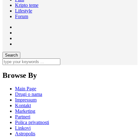
Kripto teme
Lifestyle
Forum
Browse By
Main Page
Drugi o nama
Impressum
Kontakt
Marketing
Partneri
Polica privatnosti
Linkovi
Astropolis