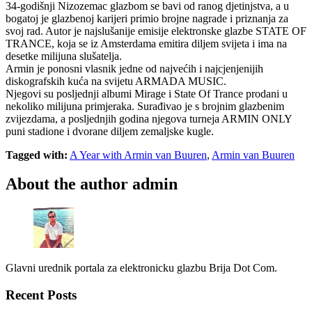
34-godišnji Nizozemac glazbom se bavi od ranog djetinjstva, a u
bogatoj je glazbenoj karijeri primio brojne nagrade i priznanja za
svoj rad. Autor je najslušanije emisije elektronske glazbe STATE OF
TRANCE, koja se iz Amsterdama emitira diljem svijeta i ima na
desetke milijuna slušatelja.
Armin je ponosni vlasnik jedne od najvećih i najcjenjenijih
diskografskih kuća na svijetu ARMADA MUSIC.
Njegovi su posljednji albumi Mirage i State Of Trance prodani u
nekoliko milijuna primjeraka. Surađivao je s brojnim glazbenim
zvijezdama, a posljednjih godina njegova turneja ARMIN ONLY
puni stadione i dvorane diljem zemaljske kugle.
Tagged with:
A Year with Armin van Buuren
,
Armin van Buuren
About the author
admin
Glavni urednik portala za elektronicku glazbu Brija Dot Com.
Recent Posts