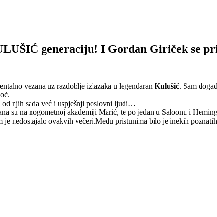
UŠIĆ generaciju! I Gordan Giriček se pris
mentalno vezana uz razdoblje izlazaka u legendaran
Kulu
šić
. Sam događ
noć.
i od njih sada već i uspješnji poslovni ljudi…
ržana su na nogometnoj akademiji Marić, te po jedan u Saloonu i Hemi
m je nedostajalo ovakvih večeri.Među pristunima bilo je inekih poznatih 