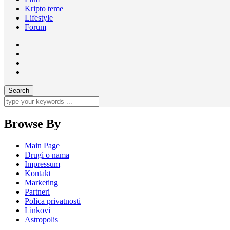
Kripto teme
Lifestyle
Forum
Browse By
Main Page
Drugi o nama
Impressum
Kontakt
Marketing
Partneri
Polica privatnosti
Linkovi
Astropolis