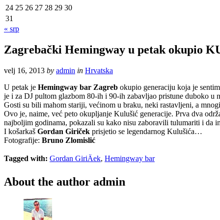
24
25
26
27
28
29
30
31
« srp
Zagrebački Hemingway u petak okupio KUL
velj 16, 2013
by
admin
in
Hrvatska
U petak je
Hemingway bar Zagreb
okupio generaciju koja je senti
je i za DJ pultom glazbom 80-ih i 90-ih zabavljao pristune duboko u 
Gosti su bili mahom stariji, većinom u braku, neki rastavljeni, a mnog
Ovo je, naime, već peto okupljanje Kulušić generacije. Prva dva od
najboljim godinama, pokazali su kako nisu zaboravili tulumariti i da i
I košarkaš
Gordan Giriček
prisjetio se legendarnog Kulušića…
Fotografije:
Bruno Zlomislić
Tagged with:
Gordan GiriÄek
,
Hemingway bar
About the author
admin