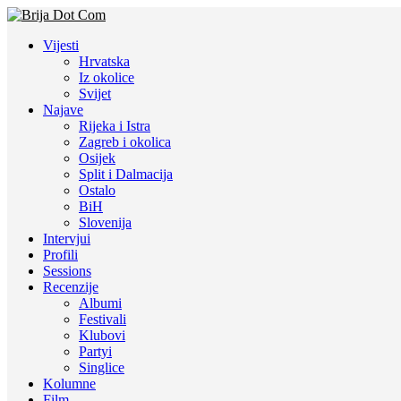
Vijesti
Hrvatska
Iz okolice
Svijet
Najave
Rijeka i Istra
Zagreb i okolica
Osijek
Split i Dalmacija
Ostalo
BiH
Slovenija
Intervjui
Profili
Sessions
Recenzije
Albumi
Festivali
Klubovi
Partyi
Singlice
Kolumne
Film