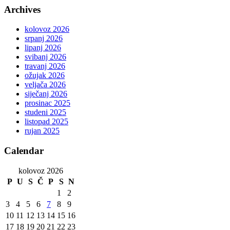
Archives
kolovoz 2026
srpanj 2026
lipanj 2026
svibanj 2026
travanj 2026
ožujak 2026
veljača 2026
siječanj 2026
prosinac 2025
studeni 2025
listopad 2025
rujan 2025
Calendar
kolovoz 2026
P
U
S
Č
P
S
N
1
2
3
4
5
6
7
8
9
10
11
12
13
14
15
16
17
18
19
20
21
22
23