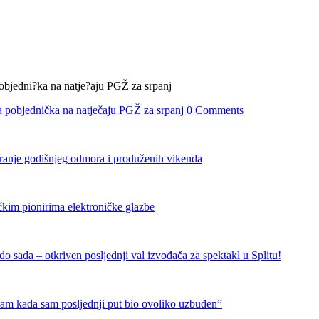
 pobjednička na natječaju PGŽ za srpanj
0 Comments
iranje godišnjeg odmora i produženih vikenda
čkim pionirima elektroničke glazbe
 sada – otkriven posljednji val izvođača za spektakl u Splitu!
nam kada sam posljednji put bio ovoliko uzbuđen”