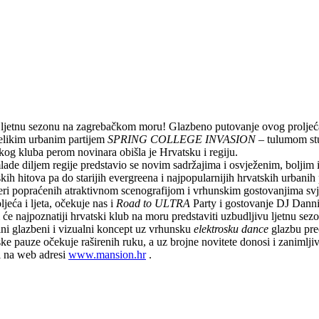
 ljetnu sezonu na zagrebačkom moru! Glazbeno putovanje ovog proljeća 
velikim urbanim partijem
SPRING COLLEGE INVASION
– tulumom stud
čkog kluba perom novinara obišla je Hrvatsku i regiju.
lade diljem regije predstavio se novim sadržajima i osvježenim, boljim
h hitova pa do starijih evergreena i najpopularnijih hrvatskih urbanih
eri popraćenih atraktivnom scenografijom i vrhunskim gostovanjima svjet
jeća i ljeta, očekuje nas i
Road to ULTRA
Party i gostovanje DJ Danni
će najpoznatiji hrvatski klub na moru predstaviti uzbudljivu ljetnu sez
lni glazbeni i vizualni koncept uz vrhunsku
elektrosku dance
glazbu pr
 pauze očekuje raširenih ruku, a uz brojne novitete donosi i zanimljiva
 na web adresi
www.mansion.hr
.