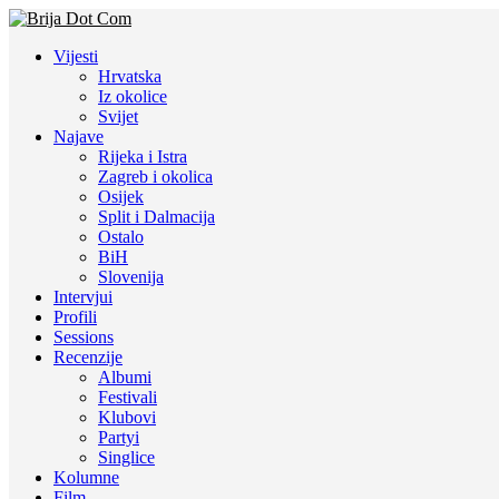
Vijesti
Hrvatska
Iz okolice
Svijet
Najave
Rijeka i Istra
Zagreb i okolica
Osijek
Split i Dalmacija
Ostalo
BiH
Slovenija
Intervjui
Profili
Sessions
Recenzije
Albumi
Festivali
Klubovi
Partyi
Singlice
Kolumne
Film