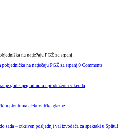
 pobjednička na natječaju PGŽ za srpanj
0 Comments
iranje godišnjeg odmora i produženih vikenda
čkim pionirima elektroničke glazbe
 sada – otkriven posljednji val izvođača za spektakl u Splitu!