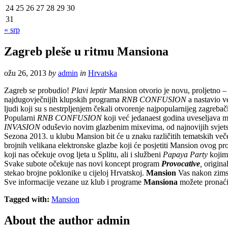
24
25
26
27
28
29
30
31
« srp
Zagreb pleše u ritmu Mansiona
ožu 26, 2013
by
admin
in
Hrvatska
Zagreb se probudio!
Plavi leptir
Mansion otvorio je novu, proljetno –
najdugovječnijih klupskih programa
RNB CONFUSION
a nastavio 
ljudi koji su s nestrpljenjem čekali otvorenje najpopularnijeg zagreba
Popularni
RNB CONFUSION
koji već jedanaest godina uveseljava m
INVASION
oduševio novim glazbenim mixevima, od najnovijih svjetski
Sezona 2013. u klubu Mansion bit će u znaku različitih tematskih več
brojnih velikana elektronske glazbe koji će posjetiti Mansion ovog prol
koji nas očekuje ovog ljeta u Splitu, ali i službeni
Papaya Party
kojim 
Svake subote očekuje nas novi koncept program
Provocative
,
origina
stekao brojne poklonike u cijeloj Hrvatskoj.
Mansion
Vas nakon zimske
Sve informacije vezane uz klub i programe
Mansiona
možete pronaći
Tagged with:
Mansion
About the author
admin