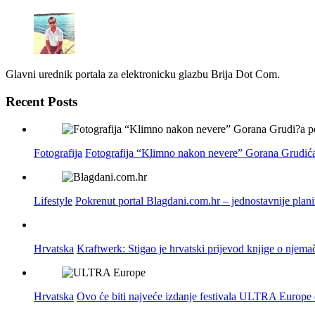
Glavni urednik portala za elektronicku glazbu Brija Dot Com.
Recent Posts
Fotografija
Fotografija “Klimno nakon nevere” Gorana Grudića
Lifestyle
Pokrenut portal Blagdani.com.hr – jednostavnije plan
Hrvatska
Kraftwerk: Stigao je hrvatski prijevod knjige o njema
Hrvatska
Ovo će biti najveće izdanje festivala ULTRA Europe do