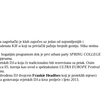
zagrebački je klub započeo uz jedan od najomiljenijih i
enata KIF-a koji su privlačili pažnju brojnih gostiju. Slika stotina
 i bogatijim programom dok je prvi urbani party
SPRING COLLEGE
 pjesama.
skih DJ-a koja će tradicionalno biti rezervirana za petak. Osim
ca 05. travnja kao uvod u spektakularni
ULTRA EUROPE Festival
onu.
edvođenu DJ dvojcem
Frankie Headfors
koji je proteklih mjeseci
 gostovanja svjetskih DJ-a kroz proljeće i ljeto 2013.