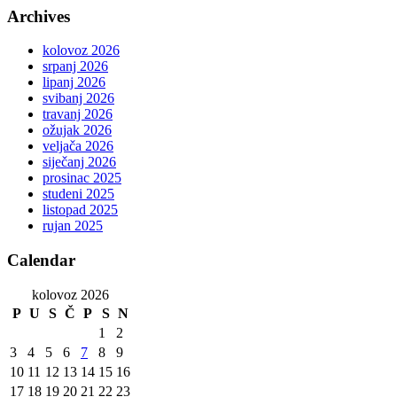
Archives
kolovoz 2026
srpanj 2026
lipanj 2026
svibanj 2026
travanj 2026
ožujak 2026
veljača 2026
siječanj 2026
prosinac 2025
studeni 2025
listopad 2025
rujan 2025
Calendar
kolovoz 2026
P
U
S
Č
P
S
N
1
2
3
4
5
6
7
8
9
10
11
12
13
14
15
16
17
18
19
20
21
22
23