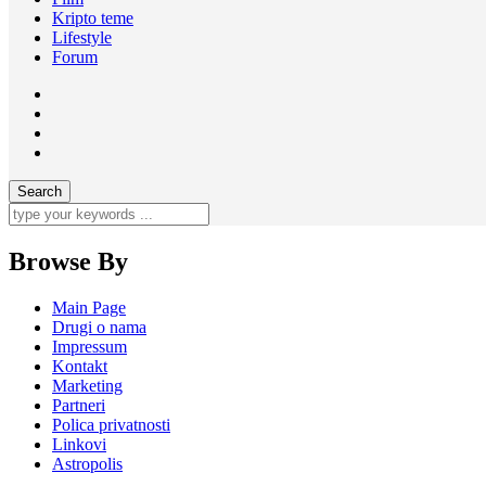
Kripto teme
Lifestyle
Forum
Browse By
Main Page
Drugi o nama
Impressum
Kontakt
Marketing
Partneri
Polica privatnosti
Linkovi
Astropolis