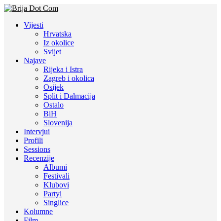
Vijesti
Hrvatska
Iz okolice
Svijet
Najave
Rijeka i Istra
Zagreb i okolica
Osijek
Split i Dalmacija
Ostalo
BiH
Slovenija
Intervjui
Profili
Sessions
Recenzije
Albumi
Festivali
Klubovi
Partyi
Singlice
Kolumne
Film