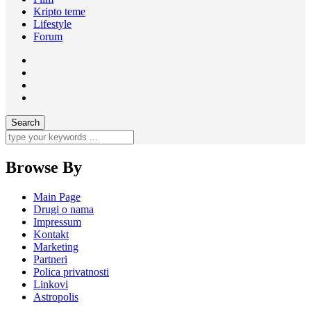
Kripto teme
Lifestyle
Forum
Browse By
Main Page
Drugi o nama
Impressum
Kontakt
Marketing
Partneri
Polica privatnosti
Linkovi
Astropolis