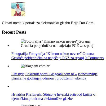
Glavni urednik portala za elektronicku glazbu Brija Dot Com.
Recent Posts
Fotografija
Fotografija “Klimno nakon nevere” Gorana
Grudića pobjednička na natječaju PGŽ za srpanj
0 Comments
Lifestyle
Pokrenut portal Blagdani.com.hr – jednostavnije
planiranje godišnjeg odmora i produženih vikenda
Hrvatska
Kraftwerk: Stigao je hrvatski prijevod knjige o
njemačkim pionirima elektroničke glazbe