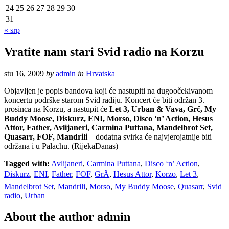
24
25
26
27
28
29
30
31
« srp
Vratite nam stari Svid radio na Korzu
stu 16, 2009
by
admin
in
Hrvatska
Objavljen je popis bandova koji će nastupiti na dugoočekivanom
koncertu podrške starom Svid radiju. Koncert će biti održan 3.
prosinca na Korzu, a nastupit će
Let 3, Urban & Vava, Grč, My
Buddy Moose, Diskurz, ENI, Morso, Disco ‘n’ Action, Hesus
Attor, Father, Avlijaneri, Carmina Puttana, Mandelbrot Set,
Quasarr, FOF, Mandrili
– dodatna svirka će najvjerojatnije biti
održana i u Palachu. (RijekaDanas)
Tagged with:
Avlijaneri
,
Carmina Puttana
,
Disco ‘n’ Action
,
Diskurz
,
ENI
,
Father
,
FOF
,
GrÄ
,
Hesus Attor
,
Korzo
,
Let 3
,
Mandelbrot Set
,
Mandrili
,
Morso
,
My Buddy Moose
,
Quasarr
,
Svid
radio
,
Urban
About the author
admin