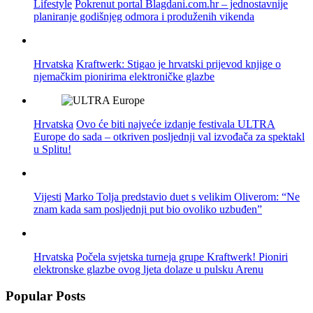
Lifestyle
Pokrenut portal Blagdani.com.hr – jednostavnije
planiranje godišnjeg odmora i produženih vikenda
Hrvatska
Kraftwerk: Stigao je hrvatski prijevod knjige o
njemačkim pionirima elektroničke glazbe
Hrvatska
Ovo će biti najveće izdanje festivala ULTRA
Europe do sada – otkriven posljednji val izvođača za spektakl
u Splitu!
Vijesti
Marko Tolja predstavio duet s velikim Oliverom: “Ne
znam kada sam posljednji put bio ovoliko uzbuđen”
Hrvatska
Počela svjetska turneja grupe Kraftwerk! Pioniri
elektronske glazbe ovog ljeta dolaze u pulsku Arenu
Popular Posts