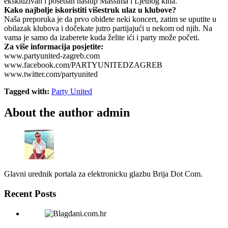
ekskluzivan i poseban nastup Massima i Ljetnog kina.
Kako najbolje iskoristiti višestruk ulaz u klubove?
Naša preporuka je da prvo obiđete neki koncert, zatim se uputite u
obilazak klubova i dočekate jutro partijajući u nekom od njih. Na
vama je samo da izaberete kuda želite ići i party može početi.
Za više informacija posjetite:
www.partyunited-zagreb.com
www.facebook.com/PARTYUNITEDZAGREB
www.twitter.com/partyunited
Tagged with:
Party United
About the author
admin
Glavni urednik portala za elektronicku glazbu Brija Dot Com.
Recent Posts