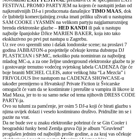
FESTIVAL PROMO PARTYJEM na kojem će nastupiti jedan od
najkreativnijih DJ-a i producenata današnjice
TIMO MAAS
, dok
će ljubitelji komercijalnijeg zvuka imati priliku uživati u nastupima
SAM COOKE i YASMIN na velikom partyju najglamuroznijeg
brenda elektronske glazbe –
HED KANDI
ili pak u nastupu
najbolje španjolske DJice MARIEN BAKER, koja isto tako
ekskluzivno po prvi put nastupa u Zagrebu.
Uz sve ovo spremili smo i dašak londonske scene; na proslavi 7
godina JABBATON-a posjetitelje očekuje krema dubstepa DJ
PLASTICIAN i SP:MC, nekoliko puta nominiran za najboljeg
mladog MC-a, a za one željne underground elektronske glazbe tu je
i gostovanje trenutno vodećeg svjetskog labela CADENZA čije će
boje braniti MICHEL CLEIS, autor velikog hita “La Mezcla” i
FRIVOLOUS live nastupom na CADENZA SHOWCASE-u
također premijerno u Hrvatskoj! Private Fiction iz Švicarske
omogućit će vam da se kostimirate i prerušite u vampira ili likove iz
Mad Maxa, jer to to su samo neke od tema njihovih DRESS CODE
PARTY-ja.
Ovo su tulumi za pamćenje, jer osim 5 DJ-a koji će birati glazbu s
njima uvijek dolazi i veselo kostimirano društvo. Pridružite im se i
pazite na vrat.
Da ne bude sve u znaku elektronike pobrinut će se Gin Cooler i
beogradski funky bend Zemlja gruva čiji je album ”Gruvlend”
proglašen jednim od najboljih prošle godine, a za kraj vas očekuje