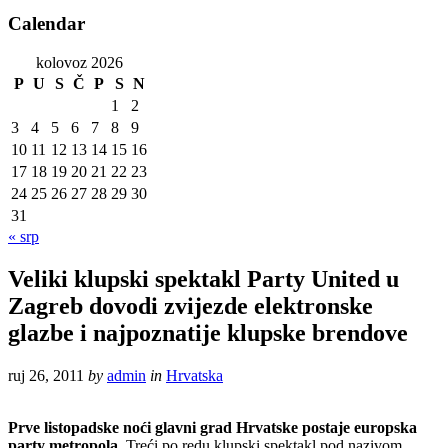
Calendar
kolovoz 2026
P
U
S
Č
P
S
N
1
2
3
4
5
6
7
8
9
10
11
12
13
14
15
16
17
18
19
20
21
22
23
24
25
26
27
28
29
30
31
« srp
Veliki klupski spektakl Party United u
Zagreb dovodi zvijezde elektronske
glazbe i najpoznatije klupske brendove
ruj 26, 2011
by
admin
in
Hrvatska
Prve listopadske noći glavni grad Hrvatske postaje europska
party metropola
. Treći po redu klupski spektakl pod nazivom