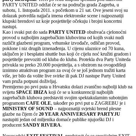
PARTY UNITED održat će se na području grada Zagreba, u
subotu, 1. listopada 2011. s početkom u 21 sat. Ove jeseni svoj su
dolazak potvrdila najjača imena elektronske scene i najpoznatiji
klupski brendovi uz koje posjetitelje očekuju i brojni koncertni
nastupi.
Kao i svaki put do sada
PARTY UNITED
obuhvaća cjelonoćni
provod u najboljim zagrebačkim klubovima od kojih svaki nudi
različit glazbeni program, vrhunske izvođače, odličan provod,
poklone i niz drugih iznenađenja. U cijenu ulaznice od 70 kuna,
uključen je i besplatni shuttle bus koji će cijelu noć kružiti gradom i
posjetitelje prevoziti od kluba do kluba. Protekla dva Party Uniteda
privukla su preko 20.000 posjetitelja, a s obzirom na ovogodišnji
iznimno atraktivan program za ovaj će se još jednom tražiti karta
više, jer bilo da volite live svirke ili pak DJ nastupe Party United
vam pruža potpuni doživljaj.
Premijerno po prvi puta u Hrvatsku dolazi zvanično najbolji klub na
svijetu
SPACE IBIZA
koji će se u konkurenciji najboljih
zagrebačkih klubova predstaviti svojim spektakularnim subotnjim
programom
CAFE OLE
, također po prvi put u ZAGREBU je i
MINISTRY OF SOUND
– najpoznatiji svjetski brend plesne
glazbe na čijem će
20 YEAR ANNIVERSARY PARTYJU
nastupiti jedan od miljenika domaće publike njujorški DJ i
producent
SANDY RIVERA
.
Novosadski
EXIT FESTIVAL
predstavit će se specijalnim EXIT