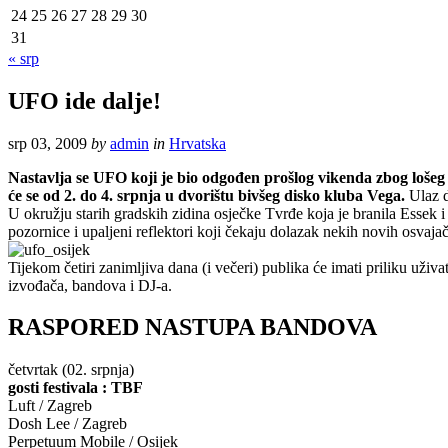
24
25
26
27
28
29
30
31
« srp
UFO ide dalje!
srp 03, 2009
by
admin
in
Hrvatska
Nastavlja se UFO koji je bio odgođen prošlog vikenda zbog lošeg v
će se od 2. do 4. srpnja u dvorištu bivšeg disko kluba Vega.
Ulaz d
U okružju starih gradskih zidina osječke Tvrđe koja je branila Essek 
pozornice i upaljeni reflektori koji čekaju dolazak nekih novih osvaj
Tijekom četiri zanimljiva dana (i večeri) publika će imati priliku uživa
izvođača, bandova i DJ-a.
RASPORED NASTUPA BANDOVA
četvrtak (02. srpnja)
gosti festivala : TBF
Luft / Zagreb
Dosh Lee / Zagreb
Perpetuum Mobile / Osijek