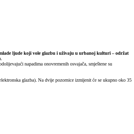
lade ljude koji vole glazbu i uživaju u urbanoj kulturi – održat
n.
ča odolijevajući napadima onovremenih osvajača, smještene su
op, elektronska glazba). Na dvije pozornice izmijenit će se ukupno oko 35