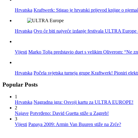
Hrvatska
Kraftwerk: Stigao je hrvatski prijevod knjige o njema
Hrvatska
Ovo će biti najveće izdanje festivala ULTRA Europe do
Vijesti
Marko Tolja predstavio duet s velikim Oliverom: “Ne z
Hrvatska
Počela svjetska turneja grupe Kraftwerk! Pioniri elek
Popular Posts
1
Hrvatska
Nagradna igra: Osvoji kartu za ULTRA EUROPE!
2
Najave
Potvrđeno: David Guetta stiže u Zagreb!
3
Vijesti
Papaya 2009: Armin Van Buuren stiže na Zrće?