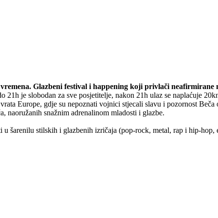
remena. Glazbeni festival i happening koji privlači neafirmirane m
o 21h je slobodan za sve posjetitelje, nakon 21h ulaz se naplaćuje 20k
i vrata Europe, gdje su nepoznati vojnici stjecali slavu i pozornost Be
ača, naoružanih snažnim adrenalinom mladosti i glazbe.
ti u šarenilu stilskih i glazbenih izričaja (pop-rock, metal, rap i hip-h