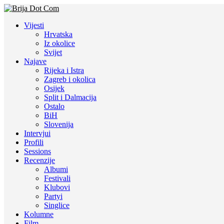
Vijesti
Hrvatska
Iz okolice
Svijet
Najave
Rijeka i Istra
Zagreb i okolica
Osijek
Split i Dalmacija
Ostalo
BiH
Slovenija
Intervjui
Profili
Sessions
Recenzije
Albumi
Festivali
Klubovi
Partyi
Singlice
Kolumne
Film