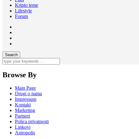
Kripto teme
Lifestyle
Forum
Browse By
Main Page
Drugi o nama
Impressum
Kontakt
Marketing
Partneri
Polica privatnosti
Linkovi
Astropolis