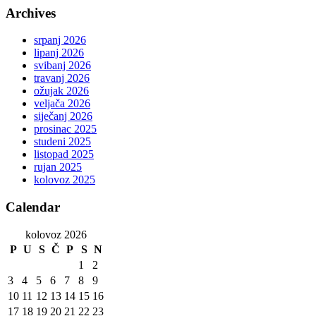
Archives
srpanj 2026
lipanj 2026
svibanj 2026
travanj 2026
ožujak 2026
veljača 2026
siječanj 2026
prosinac 2025
studeni 2025
listopad 2025
rujan 2025
kolovoz 2025
Calendar
kolovoz 2026
P
U
S
Č
P
S
N
1
2
3
4
5
6
7
8
9
10
11
12
13
14
15
16
17
18
19
20
21
22
23