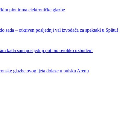
čkim pionirima elektroničke glazbe
 sada – otkriven posljednji val izvođača za spektakl u Splitu!
nam kada sam posljednji put bio ovoliko uzbuđen”
tronske glazbe ovog ljeta dolaze u pulsku Arenu