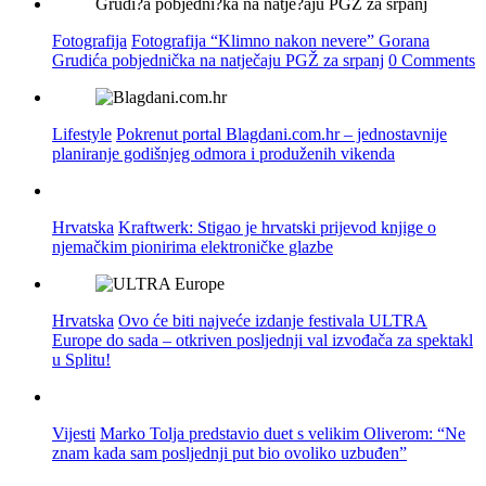
Fotografija
Fotografija “Klimno nakon nevere” Gorana
Grudića pobjednička na natječaju PGŽ za srpanj
0 Comments
Lifestyle
Pokrenut portal Blagdani.com.hr – jednostavnije
planiranje godišnjeg odmora i produženih vikenda
Hrvatska
Kraftwerk: Stigao je hrvatski prijevod knjige o
njemačkim pionirima elektroničke glazbe
Hrvatska
Ovo će biti najveće izdanje festivala ULTRA
Europe do sada – otkriven posljednji val izvođača za spektakl
u Splitu!
Vijesti
Marko Tolja predstavio duet s velikim Oliverom: “Ne
znam kada sam posljednji put bio ovoliko uzbuđen”