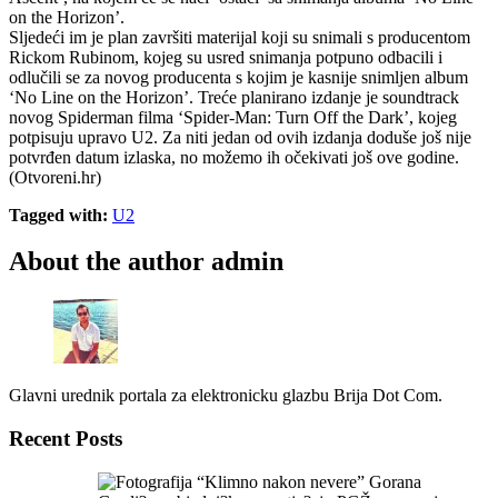
on the Horizon’.
Sljedeći im je plan završiti materijal koji su snimali s producentom
Rickom Rubinom, kojeg su usred snimanja potpuno odbacili i
odlučili se za novog producenta s kojim je kasnije snimljen album
‘No Line on the Horizon’. Treće planirano izdanje je soundtrack
novog Spiderman filma ‘Spider-Man: Turn Off the Dark’, kojeg
potpisuju upravo U2. Za niti jedan od ovih izdanja doduše još nije
potvrđen datum izlaska, no možemo ih očekivati još ove godine.
(Otvoreni.hr)
Tagged with:
U2
About the author
admin
Glavni urednik portala za elektronicku glazbu Brija Dot Com.
Recent Posts