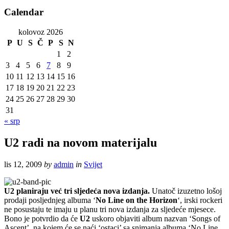
Calendar
kolovoz 2026
P
U
S
Č
P
S
N
1
2
3
4
5
6
7
8
9
10
11
12
13
14
15
16
17
18
19
20
21
22
23
24
25
26
27
28
29
30
31
« srp
U2 radi na novom materijalu
lis 12, 2009
by
admin
in
Svijet
U2 planiraju već tri sljedeća nova izdanja.
Unatoč izuzetno lošoj
prodaji posljednjeg albuma ‘
No Line on the Horizon
‘, irski rockeri
ne posustaju te imaju u planu tri nova izdanja za sljedeće mjesece.
Bono je potvrdio da će
U2
uskoro objaviti album nazvan ‘Songs of
Ascent’, na kojem će se naći ‘ostaci’ sa snimanja albuma ‘No Line