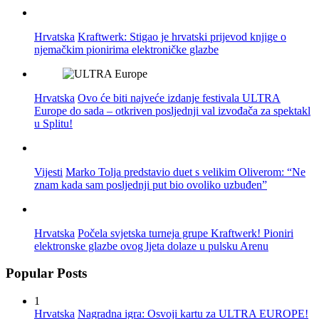
Hrvatska
Kraftwerk: Stigao je hrvatski prijevod knjige o
njemačkim pionirima elektroničke glazbe
Hrvatska
Ovo će biti najveće izdanje festivala ULTRA
Europe do sada – otkriven posljednji val izvođača za spektakl
u Splitu!
Vijesti
Marko Tolja predstavio duet s velikim Oliverom: “Ne
znam kada sam posljednji put bio ovoliko uzbuđen”
Hrvatska
Počela svjetska turneja grupe Kraftwerk! Pioniri
elektronske glazbe ovog ljeta dolaze u pulsku Arenu
Popular Posts
1
Hrvatska
Nagradna igra: Osvoji kartu za ULTRA EUROPE!