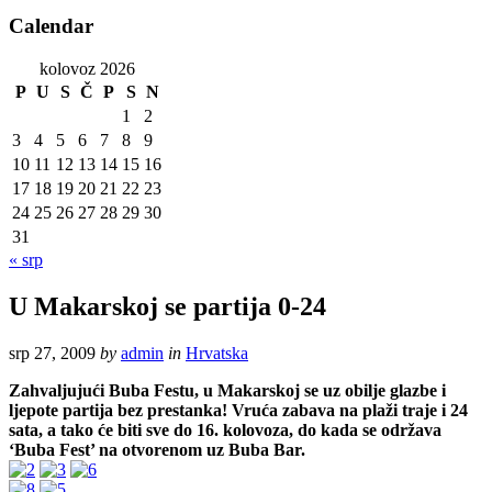
Calendar
kolovoz 2026
P
U
S
Č
P
S
N
1
2
3
4
5
6
7
8
9
10
11
12
13
14
15
16
17
18
19
20
21
22
23
24
25
26
27
28
29
30
31
« srp
U Makarskoj se partija 0-24
srp 27, 2009
by
admin
in
Hrvatska
Zahvaljujući Buba Festu, u Makarskoj se uz obilje glazbe i
ljepote partija bez prestanka! Vruća zabava na plaži traje i 24
sata, a tako će biti sve do 16. kolovoza, do kada se održava
‘Buba Fest’ na otvorenom uz Buba Bar.