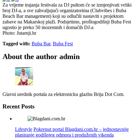
Za vrijeme trajanja festivala za DJ pultom će se izmjenjivati veliki
broj DJ-a, a sve zahvaljujući organizatorima (Clubvibes i Buba
Beach Bar management) koji su odlučili nastaviti s projektom
zabave na Makarskoj plaži. Podsjetimo, prošlogodišnji Buba Fest
ugostio je preko 50 inozemnih i domaćih DJ-a
Photo: Jutarnji.hr
Tagged with:
Buba Bar
,
Buba Fest
About the author
admin
Glavni urednik portala za elektronicku glazbu Brija Dot Com.
Recent Posts
Lifestyle
Pokrenut portal Blagdani.com.hr – jednostavnije
planiranje godišnjeg odmora i produženih vikenda