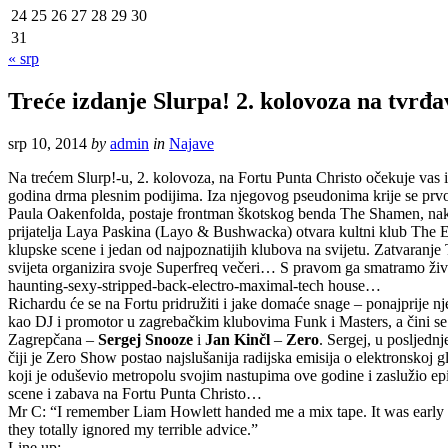
24
25
26
27
28
29
30
31
« srp
Treće izdanje Slurpa! 2. kolovoza na tvrđa
srp 10, 2014
by
admin
in
Najave
Na trećem Slurp!-u, 2. kolovoza, na Fortu Punta Christo očekuje vas 
godina drma plesnim podijima. Iza njegovog pseudonima krije se prvo 
Paula Oakenfolda, postaje frontman škotskog benda The Shamen, nako
prijatelja Laya Paskina (Layo & Bushwacka) otvara kultni klub The 
klupske scene i jedan od najpoznatijih klubova na svijetu. Zatvaranje
svijeta organizira svoje Superfreq večeri… S pravom ga smatramo živu
haunting-sexy-stripped-back-electro-maximal-tech house…
Richardu će se na Fortu pridružiti i jake domaće snage – ponajprije nj
kao DJ i promotor u zagrebačkim klubovima Funk i Masters, a čini se i d
Zagrepčana –
Sergej Snooze
i
Jan Kinčl
–
Zero
. Sergej, u posljedn
čiji je Zero Show postao najslušanija radijska emisija o elektronskoj 
koji je oduševio metropolu svojim nastupima ove godine i zaslužio epi
scene i zabava na Fortu Punta Christo…
Mr C: “I remember Liam Howlett handed me a mix tape. It was early ra
they totally ignored my terrible advice.”
Line up: