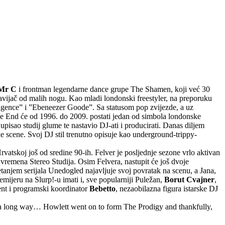
Mr C
i frontman legendarne dance grupe The Shamen, koji već 30
avijač od malih nogu. Kao mladi londonski freestyler, na preporuku
gence” i ”Ebeneezer Goode”. Sa statusom pop zvijezde, a uz
e End će od 1996. do 2009. postati jedan od simbola londonske
pisao studij glume te nastavio DJ-ati i producirati. Danas diljem
e scene. Svoj DJ stil trenutno opisuje kao underground-trippy-
rvatskoj još od sredine 90-ih. Felver je posljednje sezone vrlo aktivan
z vremena Stereo Studija. Osim Felvera, nastupit će još dvoje
etanjem serijala Unedogled najavljuje svoj povratak na scenu, a Jana,
emijeru na Slurp!-u imati i, sve popularniji Puležan,
Borut Cvajner
,
dent i programski koordinator
Bebetto
, nezaobilazna figura istarske DJ
go a long way… Howlett went on to form The Prodigy and thankfully,