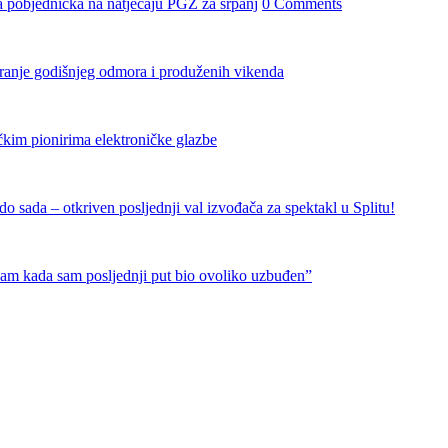
 pobjednička na natječaju PGŽ za srpanj
0 Comments
iranje godišnjeg odmora i produženih vikenda
čkim pionirima elektroničke glazbe
 sada – otkriven posljednji val izvođača za spektakl u Splitu!
nam kada sam posljednji put bio ovoliko uzbuđen”