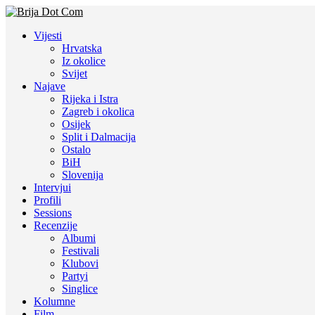
Vijesti
Hrvatska
Iz okolice
Svijet
Najave
Rijeka i Istra
Zagreb i okolica
Osijek
Split i Dalmacija
Ostalo
BiH
Slovenija
Intervjui
Profili
Sessions
Recenzije
Albumi
Festivali
Klubovi
Partyi
Singlice
Kolumne
Film