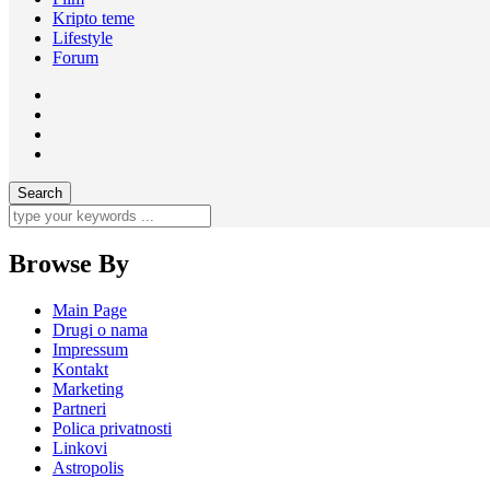
Kripto teme
Lifestyle
Forum
Browse By
Main Page
Drugi o nama
Impressum
Kontakt
Marketing
Partneri
Polica privatnosti
Linkovi
Astropolis