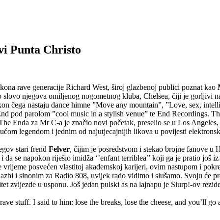
vi Punta Christo
ikona rave generacije Richard West, široj glazbenoj publici poznat kao
slovo njegova omiljenog nogometnog kluba, Chelsea, čiji je gorljivi n
n čega nastaju dance himne ”Move any mountain”, ”Love, sex, intelli
End pod parolom ”cool music in a stylish venue” te End Recordings. Th
 The Enda za Mr C-a je značio novi početak, preselio se u Los Angeles, u
ćom legendom i jednim od najutjecajnijih likova u povijesti elektronsk
egov stari frend
Felver
, čijim je posredstvom i stekao brojne fanove u H
a se napokon riješio imidža ‘’enfant terriblea’’ koji ga je pratio još i
je vrijeme posvećen vlastitoj akademskoj karijeri, ovim nastupom i pokr
glazbi i sinonim za Radio 808, uvijek rado vidimo i slušamo. Svoju će pr
tet zvijezde u usponu. Još jedan pulski as na lajnapu je Slurp!-ov rezi
ve stuff. I said to him: lose the breaks, lose the cheese, and you’ll 