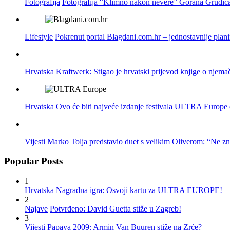
Fotografija
Fotografija “Klimno nakon nevere” Gorana Grudića
Lifestyle
Pokrenut portal Blagdani.com.hr – jednostavnije plan
Hrvatska
Kraftwerk: Stigao je hrvatski prijevod knjige o njema
Hrvatska
Ovo će biti najveće izdanje festivala ULTRA Europe do
Vijesti
Marko Tolja predstavio duet s velikim Oliverom: “Ne z
Popular Posts
1
Hrvatska
Nagradna igra: Osvoji kartu za ULTRA EUROPE!
2
Najave
Potvrđeno: David Guetta stiže u Zagreb!
3
Vijesti
Papaya 2009: Armin Van Buuren stiže na Zrće?