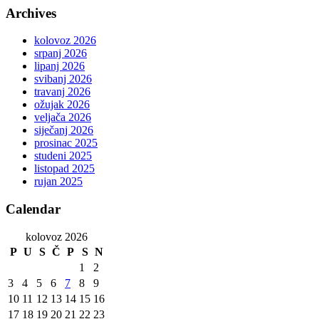
Archives
kolovoz 2026
srpanj 2026
lipanj 2026
svibanj 2026
travanj 2026
ožujak 2026
veljača 2026
siječanj 2026
prosinac 2025
studeni 2025
listopad 2025
rujan 2025
Calendar
kolovoz 2026
P
U
S
Č
P
S
N
1
2
3
4
5
6
7
8
9
10
11
12
13
14
15
16
17
18
19
20
21
22
23