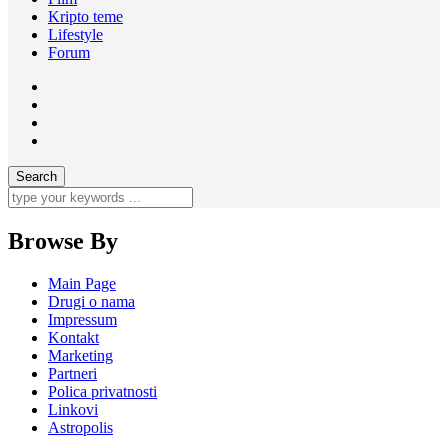
Kripto teme
Lifestyle
Forum
Browse By
Main Page
Drugi o nama
Impressum
Kontakt
Marketing
Partneri
Polica privatnosti
Linkovi
Astropolis