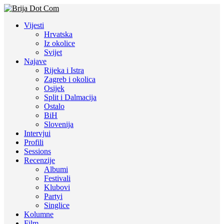
Vijesti
Hrvatska
Iz okolice
Svijet
Najave
Rijeka i Istra
Zagreb i okolica
Osijek
Split i Dalmacija
Ostalo
BiH
Slovenija
Intervjui
Profili
Sessions
Recenzije
Albumi
Festivali
Klubovi
Partyi
Singlice
Kolumne
Film