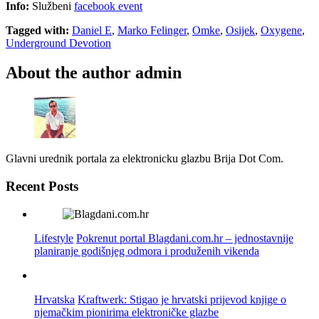
Info:
Službeni
facebook event
Tagged with:
Daniel E
,
Marko Felinger
,
Omke
,
Osijek
,
Oxygene
,
Underground Devotion
About the author
admin
Glavni urednik portala za elektronicku glazbu Brija Dot Com.
Recent Posts
Lifestyle
Pokrenut portal Blagdani.com.hr – jednostavnije
planiranje godišnjeg odmora i produženih vikenda
Hrvatska
Kraftwerk: Stigao je hrvatski prijevod knjige o
njemačkim pionirima elektroničke glazbe