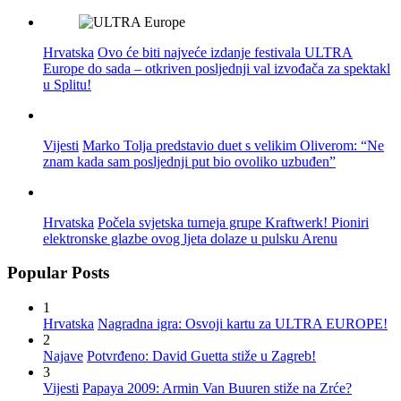
Hrvatska
Ovo će biti najveće izdanje festivala ULTRA
Europe do sada – otkriven posljednji val izvođača za spektakl
u Splitu!
Vijesti
Marko Tolja predstavio duet s velikim Oliverom: “Ne
znam kada sam posljednji put bio ovoliko uzbuđen”
Hrvatska
Počela svjetska turneja grupe Kraftwerk! Pioniri
elektronske glazbe ovog ljeta dolaze u pulsku Arenu
Popular Posts
1
Hrvatska
Nagradna igra: Osvoji kartu za ULTRA EUROPE!
2
Najave
Potvrđeno: David Guetta stiže u Zagreb!
3
Vijesti
Papaya 2009: Armin Van Buuren stiže na Zrće?