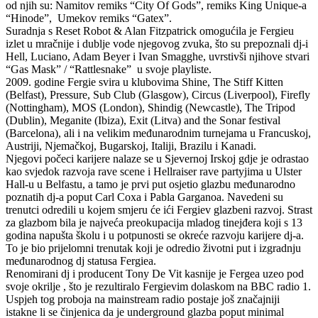
od njih su: Namitov remiks “City Of Gods”, remiks King Unique-a
“Hinode”, Umekov remiks “Gatex”.
Suradnja s Reset Robot & Alan Fitzpatrick omogućila je Fergieu
izlet u mračnije i dublje vode njegovog zvuka, što su prepoznali dj-i
Hell, Luciano, Adam Beyer i Ivan Smagghe, uvrstivši njihove stvari
“Gas Mask” / “Rattlesnake” u svoje playliste.
2009. godine Fergie svira u klubovima Shine, The Stiff Kitten
(Belfast), Pressure, Sub Club (Glasgow), Circus (Liverpool), Firefly
(Nottingham), MOS (London), Shindig (Newcastle), The Tripod
(Dublin), Meganite (Ibiza), Exit (Litva) and the Sonar festival
(Barcelona), ali i na velikim međunarodnim turnejama u Francuskoj,
Austriji, Njemačkoj, Bugarskoj, Italiji, Brazilu i Kanadi.
Njegovi počeci karijere nalaze se u Sjevernoj Irskoj gdje je odrastao
kao svjedok razvoja rave scene i Hellraiser rave partyjima u Ulster
Hall-u u Belfastu, a tamo je prvi put osjetio glazbu međunarodno
poznatih dj-a poput Carl Coxa i Pabla Garganoa. Navedeni su
trenutci odredili u kojem smjeru će ići Fergiev glazbeni razvoj. Strast
za glazbom bila je najveća preokupacija mladog tinejđera koji s 13
godina napušta školu i u potpunosti se okreće razvoju karijere dj-a.
To je bio prijelomni trenutak koji je odredio životni put i izgradnju
međunarodnog dj statusa Fergiea.
Renomirani dj i producent Tony De Vit kasnije je Fergea uzeo pod
svoje okrilje , što je rezultiralo Fergievim dolaskom na BBC radio 1.
Uspjeh tog proboja na mainstream radio postaje još značajniji
istakne li se činjenica da je underground glazba poput minimal