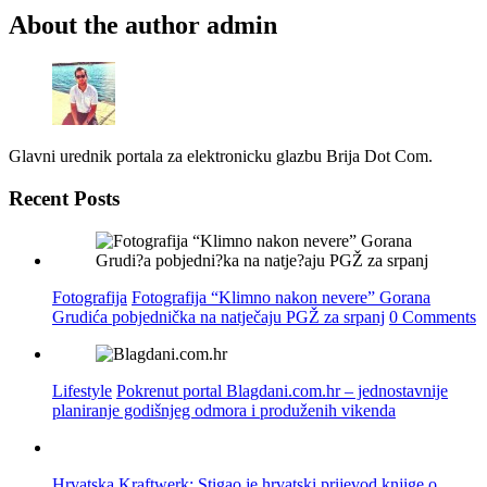
About the author
admin
Glavni urednik portala za elektronicku glazbu Brija Dot Com.
Recent Posts
Fotografija
Fotografija “Klimno nakon nevere” Gorana
Grudića pobjednička na natječaju PGŽ za srpanj
0 Comments
Lifestyle
Pokrenut portal Blagdani.com.hr – jednostavnije
planiranje godišnjeg odmora i produženih vikenda
Hrvatska
Kraftwerk: Stigao je hrvatski prijevod knjige o