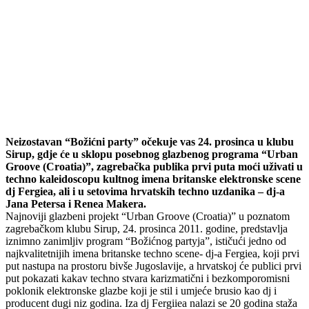
Neizostavan “Božićni party” očekuje vas 24. prosinca u klubu
Sirup, gdje će u sklopu posebnog glazbenog programa “Urban
Groove (Croatia)”, zagrebačka publika prvi puta moći uživati u
techno kaleidoscopu kultnog imena britanske elektronske scene
dj Fergiea, ali i u setovima hrvatskih techno uzdanika – dj-a
Jana Petersa i Renea Makera.
Najnoviji glazbeni projekt “Urban Groove (Croatia)” u poznatom
zagrebačkom klubu Sirup, 24. prosinca 2011. godine, predstavlja
iznimno zanimljiv program “Božićnog partyja”, ističući jedno od
najkvalitetnijih imena britanske techno scene- dj-a Fergiea, koji prvi
put nastupa na prostoru bivše Jugoslavije, a hrvatskoj će publici prvi
put pokazati kakav techno stvara karizmatični i bezkomporomisni
poklonik elektronske glazbe koji je stil i umjeće brusio kao dj i
producent dugi niz godina. Iza dj Fergiiea nalazi se 20 godina staža