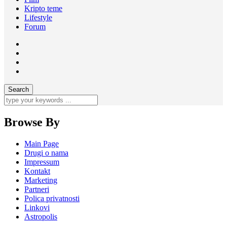
Kripto teme
Lifestyle
Forum
Browse By
Main Page
Drugi o nama
Impressum
Kontakt
Marketing
Partneri
Polica privatnosti
Linkovi
Astropolis