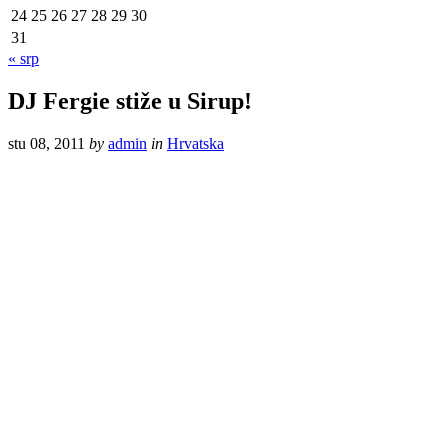
24
25
26
27
28
29
30
31
« srp
DJ Fergie stiže u Sirup!
stu 08, 2011
by
admin
in
Hrvatska