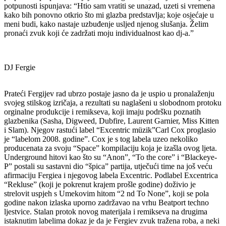
potpunosti ispunjava: “Htio sam vratiti se unazad, uzeti si vremena
kako bih ponovno otkrio što mi glazba predstavlja; koje osjećaje u
meni budi, kako nastaje uzbuđenje usljed njenog slušanja. Želim
pronaći zvuk koji će zadržati moju individualnost kao dj-a.”
DJ Fergie
Prateći Fergijev rad ubrzo postaje jasno da je uspio u pronalaženju
svojeg stilskog izričaja, a rezultati su naglašeni u slobodnom protoku
orginalne produkcije i remikseva, koji imaju podršku poznatih
glazbenika (Sasha, Digweed, Dubfire, Laurent Garnier, Miss Kitten
i Slam). Njegov rastući label “Excentric müzik”Carl Cox proglasio
je “labelom 2008. godine”. Cox je s tog labela uzeo nekoliko
producenata za svoju “Space” kompilaciju koja je izašla ovog ljeta.
Underground hitovi kao što su “Anon”, “To the core” i “Blackeye-
P” postali su sastavni dio “špica” partija, utječući time na još veću
afirmaciju Fergiea i njegovog labela Excentric. Podlabel Excentrica
“Rekluse” (koji je pokrenut krajem prošle godine) doživio je
strelovit uspjeh s Umekovim hitom “2 nd To None”, koji se pola
godine nakon izlaska uporno zadržavao na vrhu Beatport techno
ljestvice. Stalan protok novog materijala i remikseva na drugima
istaknutim labelima dokaz je da je Fergiev zvuk tražena roba, a neki