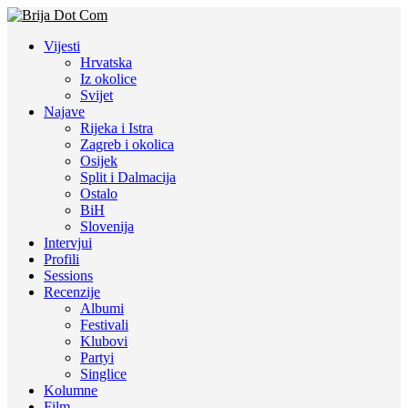
Vijesti
Hrvatska
Iz okolice
Svijet
Najave
Rijeka i Istra
Zagreb i okolica
Osijek
Split i Dalmacija
Ostalo
BiH
Slovenija
Intervjui
Profili
Sessions
Recenzije
Albumi
Festivali
Klubovi
Partyi
Singlice
Kolumne
Film