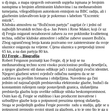
u dj-ingu, a mapa njegovih ostvarenih uspjeha ispisana je brojnim
nastupima u brojnim afirmiranim klubovima i na međunarodnim
turnejama, višegodišnjom autorskom emisijom na BBC radiju, ali i
glazbenim izdavaštvom koje je pokrenuo s labelom “Excentric
müzik”.
Klubsku atmosferu na “Božićnom partyju” zagrijat će i jedni od
najboljih hrvatskih techno dj-a- Jan Peters i Rene Maker, koji će uz
dj Fergia osigurati nezaboravni zabavu za sve poklonike kvalitetnog
techna, odlične klubske atmosfere i odlične zabeve ususret Božiću.
Zbog ograničenog broja karata pozivamo sve zainteresirane da svoje
ulaznice osiguraju na vrijeme. Cijena ulaznica u pretprodaji iznosi
65 kn, a na dan partyja 80 kn.
DJ Fergie – Biografija
Robert Ferguson poznatiji kao Fergie, dj je koji se na
međunarodnog techno sceni visoko pozicionirao prošlog desetljeća,
a njegov glazbeni stil danas odlikuje jači i izražajniji zvučni identitet.
Njegovi glazbeni setovi svjedoče odlučnu namjeru da se ne
zadržava na prošlim formama i obilježjima. Navedeno ga čini
jednim od najznačajnijih predstavnika elektronske glazbe, budući da
konstantnim rušenjem ranije postavljenih granica, slušateljima
predstavlja glazbu koju uvelike odlikuje stilska beskompromisnost.
Osim kao dj, Fergie se etablirao i kao producent inovativne i
uzbudljive glazbe koja u potpunosti preuzima njenog slušatelja.
Stoga se posljednjih godina Fergie posvetio radu u studiju, gdje se u
potpunosti prepustio svojoj strasti za glazbom, a to je ono što je ga u