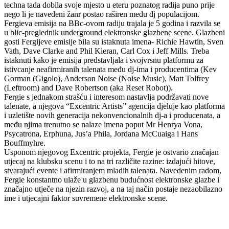
techna tada dobila svoje mjesto u eteru poznatog radija puno prije
nego li je navedeni žanr postao raširen među dj populacijom.
Fergieva emisija na BBc-ovom radiju trajala je 5 godina i razvila se
u blic-preglednik underground elektronske glazbene scene. Glazbeni
gosti Fergijeve emisije bila su istaknuta imena- Richie Hawtin, Sven
Vath, Dave Clarke and Phil Kieran, Carl Cox i Jeff Mills. Treba
istaknuti kako je emisija predstavljala i svojvrsnu platformu za
istivcanje neafirmiranih talenata među dj-ima i producentima (Kev
Gorman (Gigolo), Anderson Noise (Noise Music), Matt Tolfrey
(Leftroom) and Dave Robertson (aka Reset Robot)).
Fergie s jednakom strašću i interesom nastavlja podržavati nove
talenate, a njegova “Excentric Artists” agencija djeluje kao platforma
i uzletište novih generacija nekonvencionalnih dj-a i producenata, a
među njima trenutno se nalaze imena poput Mr Henrya Vona,
Psycatrona, Erphuna, Jus’a Phila, Jordana McCuaiga i Hans
Bouffmyhre.
Usponom njegovog Excentric projekta, Fergie je ostvario značajan
utjecaj na klubsku scenu i to na tri različite razine: izdajući hitove,
stvarajući evente i afirmiranjem mladih talenata. Navedenim radom,
Fergie konstantno ulaže u glazbenu budućnost elektronske glazbe i
značajno utječe na njezin razvoj, a na taj način postaje nezaobilazno
ime i utjecajni faktor suvremene elektronske scene.