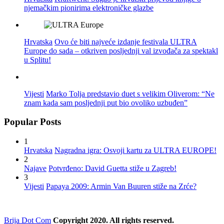
njemačkim pionirima elektroničke glazbe
Hrvatska
Ovo će biti najveće izdanje festivala ULTRA
Europe do sada – otkriven posljednji val izvođača za spektakl
u Splitu!
Vijesti
Marko Tolja predstavio duet s velikim Oliverom: “Ne
znam kada sam posljednji put bio ovoliko uzbuđen”
Popular Posts
1
Hrvatska
Nagradna igra: Osvoji kartu za ULTRA EUROPE!
2
Najave
Potvrđeno: David Guetta stiže u Zagreb!
3
Vijesti
Papaya 2009: Armin Van Buuren stiže na Zrće?
Brija Dot Com
Copyright 2020. All rights reserved.