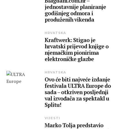
Blagdani.com.hr –
jednostavnije planiranje
godišnjeg odmora i
produženih vikenda
HRVATSKA
Kraftwerk: Stigao je
hrvatski prijevod knjige o
njemačkim pionirima
elektroničke glazbe
HRVATSKA
Ovo će biti najveće izdanje
festivala ULTRA Europe do
sada – otkriven posljednji
val izvođača za spektakl u
Splitu!
VIJESTI
Marko Tolja predstavio