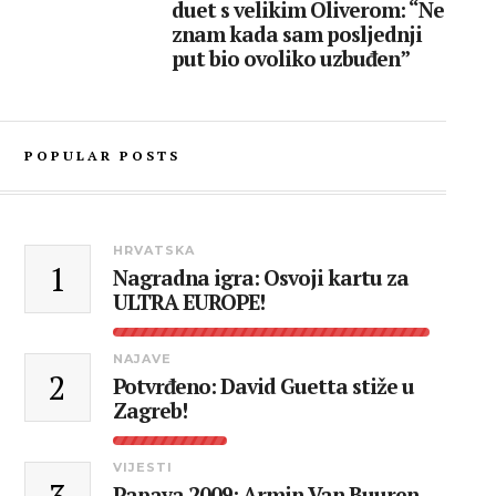
duet s velikim Oliverom: “Ne
znam kada sam posljednji
put bio ovoliko uzbuđen”
POPULAR POSTS
HRVATSKA
1
Nagradna igra: Osvoji kartu za
ULTRA EUROPE!
NAJAVE
2
Potvrđeno: David Guetta stiže u
Zagreb!
VIJESTI
Papaya 2009: Armin Van Buuren