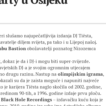
ri slušamo najupečatljivija izdanja DJ Tiësta,
atelje diljem svijeta, pa tako i u Lijepoj našoj.
ubu Bastion
obožavatelji poznatog Nizozemca
 dokaz je da i DJ-i mogu biti super-zvijezde.
ih svjetskih DJ-a je svojim ogromnim utjecajem
uno drugu razinu. Nastup na
olimpijskim igrama
,
okazali su da je zaista moguće i napuniti najveće
o je karijera Tiësta naglo skočila od 2002. godine,
redinom 90-tih, a 1996. godine izdaje prvu ploču.
a
Black Hole Recordings
– izdavačku kuću koja je
enu. 2010. godine iza sebe ima 4 studijska albuma,