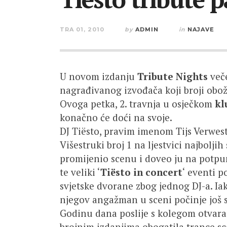
TRA 01, 2010
by
ADMIN
in
NAJAVE
U novom izdanju
Tribute Nights
veče
nagrađivanog izvođača koji broji obožav
Ovoga petka, 2. travnja u osječkom
kl
konačno će doći na svoje.
DJ Tiësto, pravim imenom Tijs Verwest,
Višestruki broj 1 na ljestvici najbolj
promijenio scenu i doveo ju na potp
te veliki ‘
Tiësto in concert
‘ eventi p
svjetske dvorane zbog jednog DJ-a. Iak
njegov angažman u sceni počinje još s
Godinu dana poslije s kolegom otvar
brojnim izdanjima obogatila trance sc