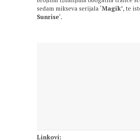
sedam mikseva serijala ‘
Magik’
, te i
Sunrise
‘.
Linkovi: