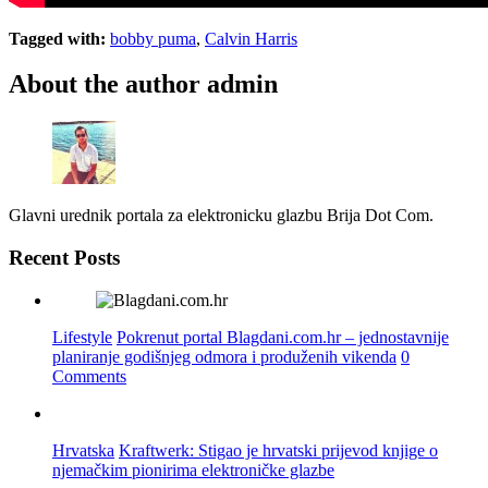
Tagged with:
bobby puma
,
Calvin Harris
About the author
admin
Glavni urednik portala za elektronicku glazbu Brija Dot Com.
Recent Posts
Lifestyle
Pokrenut portal Blagdani.com.hr – jednostavnije
planiranje godišnjeg odmora i produženih vikenda
0
Comments
Hrvatska
Kraftwerk: Stigao je hrvatski prijevod knjige o
njemačkim pionirima elektroničke glazbe