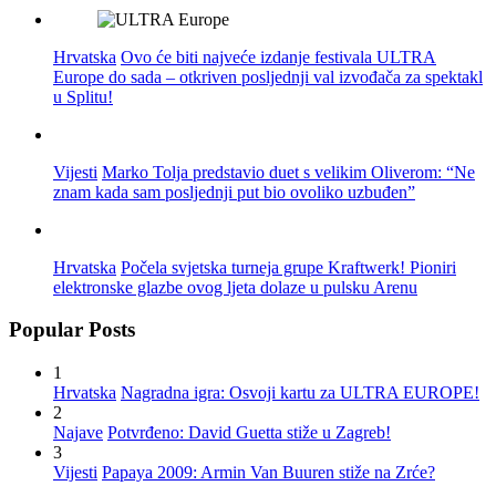
Hrvatska
Ovo će biti najveće izdanje festivala ULTRA
Europe do sada – otkriven posljednji val izvođača za spektakl
u Splitu!
Vijesti
Marko Tolja predstavio duet s velikim Oliverom: “Ne
znam kada sam posljednji put bio ovoliko uzbuđen”
Hrvatska
Počela svjetska turneja grupe Kraftwerk! Pioniri
elektronske glazbe ovog ljeta dolaze u pulsku Arenu
Popular Posts
1
Hrvatska
Nagradna igra: Osvoji kartu za ULTRA EUROPE!
2
Najave
Potvrđeno: David Guetta stiže u Zagreb!
3
Vijesti
Papaya 2009: Armin Van Buuren stiže na Zrće?