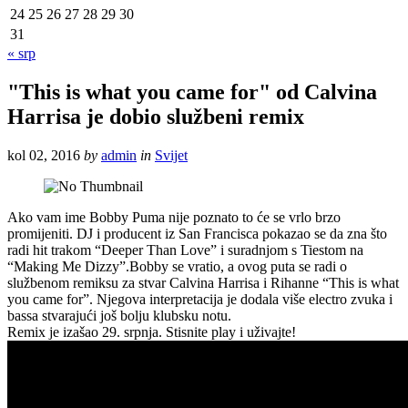
24
25
26
27
28
29
30
31
« srp
"This is what you came for" od Calvina
Harrisa je dobio službeni remix
kol 02, 2016
by
admin
in
Svijet
Ako vam ime Bobby Puma nije poznato to će se vrlo brzo
promijeniti. DJ i producent iz San Francisca pokazao se da zna što
radi hit trakom “Deeper Than Love” i suradnjom s Tiestom na
“Making Me Dizzy”.
Bobby se vratio, a ovog puta se radi o
službenom remiksu za stvar Calvina Harrisa i Rihanne “This is what
you came for”. Njegova interpretacija je dodala više electro zvuka i
bassa stvarajući još bolju klubsku notu.
Remix je izašao 29. srpnja. Stisnite play i uživajte!