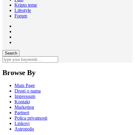
Kripto teme
Lifestyle
Forum
Browse By
Main Page
Drugi o nama
Impressum
Kontakt
Marketing
Partneri
Polica privatnosti
Linkovi
Astropolis