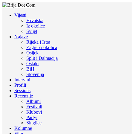
Vijesti
Hrvatska
Iz okolice
Svijet
Najave
Rijeka i Istra
Zagreb i okolica
Osijek
Split i Dalmacija
Ostalo
BiH
Slovenija
Intervjui
Profili
Sessions
Recenzije
Albumi
Festivali
Klubovi
Partyi
Singlice
Kolumne
Film