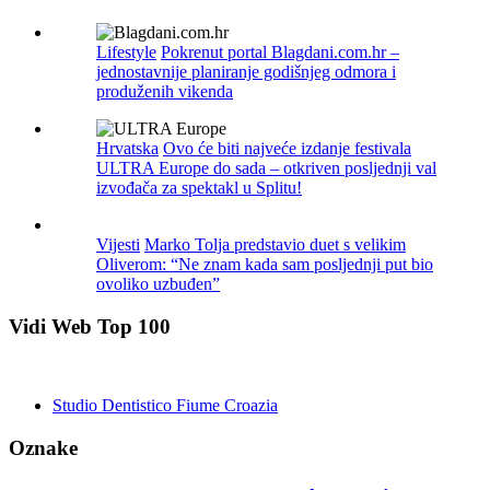
Lifestyle
Pokrenut portal Blagdani.com.hr –
jednostavnije planiranje godišnjeg odmora i
produženih vikenda
Hrvatska
Ovo će biti najveće izdanje festivala
ULTRA Europe do sada – otkriven posljednji val
izvođača za spektakl u Splitu!
Vijesti
Marko Tolja predstavio duet s velikim
Oliverom: “Ne znam kada sam posljednji put bio
ovoliko uzbuđen”
Vidi Web Top 100
Studio Dentistico Fiume Croazia
Oznake