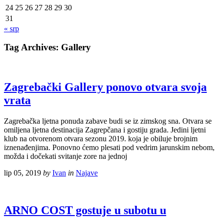
24
25
26
27
28
29
30
31
« srp
Tag Archives:
Gallery
Zagrebački Gallery ponovo otvara svoja
vrata
Zagrebačka ljetna ponuda zabave budi se iz zimskog sna. Otvara se
omiljena ljetna destinacija Zagrepčana i gostiju grada. Jedini ljetni
klub na otvorenom otvara sezonu 2019. koja je obiluje brojnim
iznenađenjima. Ponovno ćemo plesati pod vedrim jarunskim nebom,
možda i dočekati svitanje zore na jednoj
lip 05, 2019
by
Ivan
in
Najave
ARNO COST gostuje u subotu u