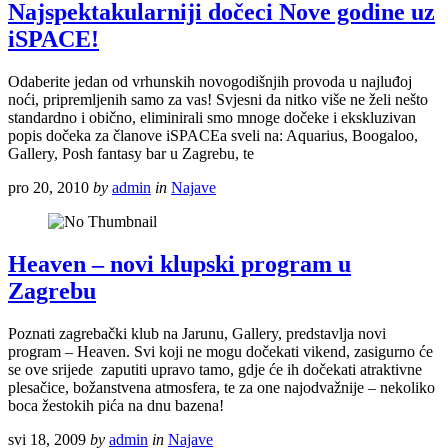
Najspektakularniji dočeci Nove godine uz
iSPACE!
Odaberite jedan od vrhunskih novogodišnjih provoda u najluđoj
noći, pripremljenih samo za vas! Svjesni da nitko više ne želi nešto
standardno i obično, eliminirali smo mnoge dočeke i ekskluzivan
popis dočeka za članove iSPACEa sveli na: Aquarius, Boogaloo,
Gallery, Posh fantasy bar u Zagrebu, te
pro 20, 2010
by
admin
in
Najave
Heaven – novi klupski program u
Zagrebu
Poznati zagrebački klub na Jarunu, Gallery, predstavlja novi
program – Heaven. Svi koji ne mogu dočekati vikend, zasigurno će
se ove srijede zaputiti upravo tamo, gdje će ih dočekati atraktivne
plesačice, božanstvena atmosfera, te za one najodvažnije – nekoliko
boca žestokih pića na dnu bazena!
svi 18, 2009
by
admin
in
Najave