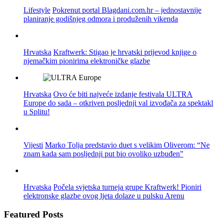
Lifestyle
Pokrenut portal Blagdani.com.hr – jednostavnije
planiranje godišnjeg odmora i produženih vikenda
Hrvatska
Kraftwerk: Stigao je hrvatski prijevod knjige o
njemačkim pionirima elektroničke glazbe
Hrvatska
Ovo će biti najveće izdanje festivala ULTRA
Europe do sada – otkriven posljednji val izvođača za spektakl
u Splitu!
Vijesti
Marko Tolja predstavio duet s velikim Oliverom: “Ne
znam kada sam posljednji put bio ovoliko uzbuđen”
Hrvatska
Počela svjetska turneja grupe Kraftwerk! Pioniri
elektronske glazbe ovog ljeta dolaze u pulsku Arenu
Featured Posts