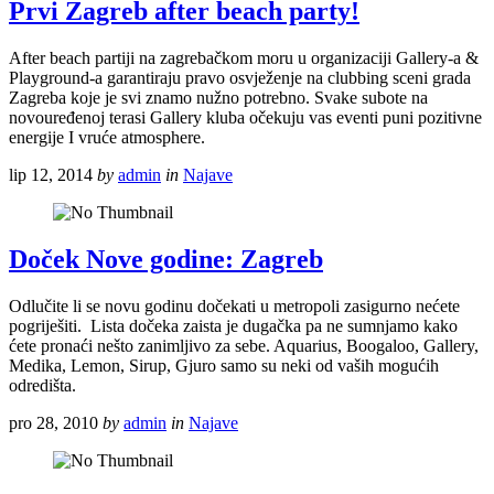
Prvi Zagreb after beach party!
After beach partiji na zagrebačkom moru u organizaciji Gallery-a &
Playground-a garantiraju pravo osvježenje na clubbing sceni grada
Zagreba koje je svi znamo nužno potrebno. Svake subote na
novouređenoj terasi Gallery kluba očekuju vas eventi puni pozitivne
energije I vruće atmosphere.
lip 12, 2014
by
admin
in
Najave
Doček Nove godine: Zagreb
Odlučite li se novu godinu dočekati u metropoli zasigurno nećete
pogriješiti. Lista dočeka zaista je dugačka pa ne sumnjamo kako
ćete pronaći nešto zanimljivo za sebe. Aquarius, Boogaloo, Gallery,
Medika, Lemon, Sirup, Gjuro samo su neki od vaših mogućih
odredišta.
pro 28, 2010
by
admin
in
Najave