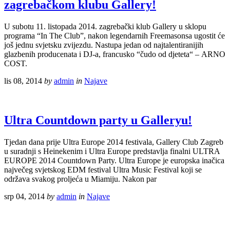
zagrebačkom klubu Gallery!
U subotu 11. listopada 2014. zagrebački klub Gallery u sklopu
programa “In The Club”, nakon legendarnih Freemasonsa ugostit će
još jednu svjetsku zvijezdu. Nastupa jedan od najtalentiranijih
glazbenih producenata i DJ-a, francusko “čudo od djeteta“ – ARNO
COST.
lis 08, 2014
by
admin
in
Najave
Ultra Countdown party u Galleryu!
Tjedan dana prije Ultra Europe 2014 festivala, Gallery Club Zagreb
u suradnji s Heinekenim i Ultra Europe predstavlja finalni ULTRA
EUROPE 2014 Countdown Party. Ultra Europe je europska inačica
največeg svjetskog EDM festival Ultra Music Festival koji se
održava svakog proljeća u Miamiju. Nakon par
srp 04, 2014
by
admin
in
Najave