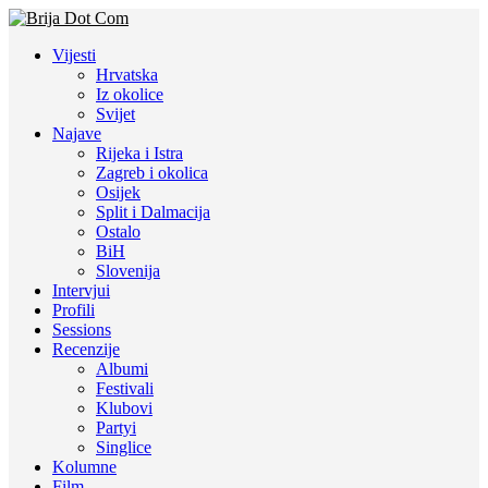
Vijesti
Hrvatska
Iz okolice
Svijet
Najave
Rijeka i Istra
Zagreb i okolica
Osijek
Split i Dalmacija
Ostalo
BiH
Slovenija
Intervjui
Profili
Sessions
Recenzije
Albumi
Festivali
Klubovi
Partyi
Singlice
Kolumne
Film