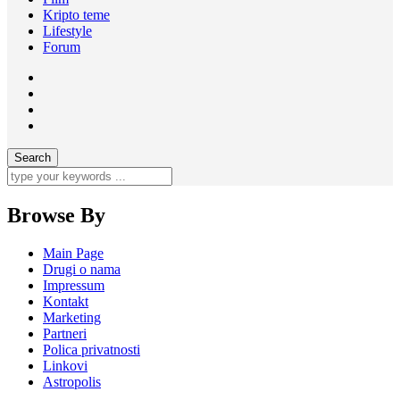
Kripto teme
Lifestyle
Forum
Browse By
Main Page
Drugi o nama
Impressum
Kontakt
Marketing
Partneri
Polica privatnosti
Linkovi
Astropolis