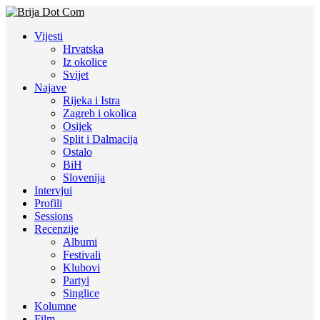
Vijesti
Hrvatska
Iz okolice
Svijet
Najave
Rijeka i Istra
Zagreb i okolica
Osijek
Split i Dalmacija
Ostalo
BiH
Slovenija
Intervjui
Profili
Sessions
Recenzije
Albumi
Festivali
Klubovi
Partyi
Singlice
Kolumne
Film