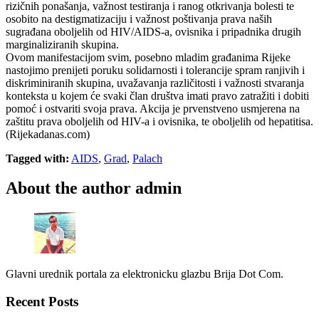
rizičnih ponašanja, važnost testiranja i ranog otkrivanja bolesti te
osobito na destigmatizaciju i važnost poštivanja prava naših
sugrađana oboljelih od HIV/AIDS-a, ovisnika i pripadnika drugih
marginaliziranih skupina.
Ovom manifestacijom svim, posebno mladim građanima Rijeke
nastojimo prenijeti poruku solidarnosti i tolerancije spram ranjivih i
diskriminiranih skupina, uvažavanja različitosti i važnosti stvaranja
konteksta u kojem će svaki član društva imati pravo zatražiti i dobiti
pomoć i ostvariti svoja prava. Akcija je prvenstveno usmjerena na
zaštitu prava oboljelih od HIV-a i ovisnika, te oboljelih od hepatitisa.
(Rijekadanas.com)
Tagged with:
AIDS
,
Grad
,
Palach
About the author
admin
Glavni urednik portala za elektronicku glazbu Brija Dot Com.
Recent Posts