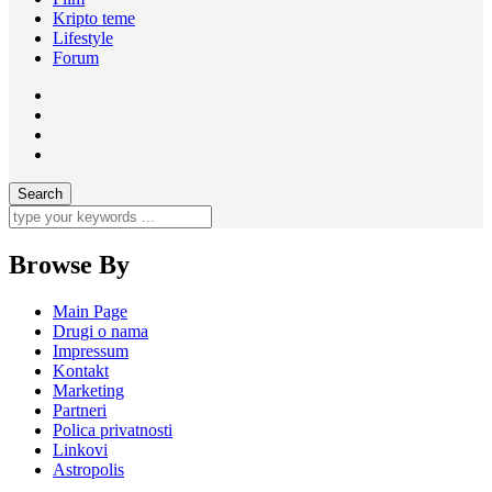
Kripto teme
Lifestyle
Forum
Browse By
Main Page
Drugi o nama
Impressum
Kontakt
Marketing
Partneri
Polica privatnosti
Linkovi
Astropolis