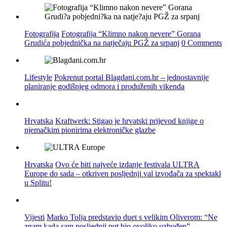
Fotografija
Fotografija “Klimno nakon nevere” Gorana
Grudića pobjednička na natječaju PGŽ za srpanj
0 Comments
Lifestyle
Pokrenut portal Blagdani.com.hr – jednostavnije
planiranje godišnjeg odmora i produženih vikenda
Hrvatska
Kraftwerk: Stigao je hrvatski prijevod knjige o
njemačkim pionirima elektroničke glazbe
Hrvatska
Ovo će biti najveće izdanje festivala ULTRA
Europe do sada – otkriven posljednji val izvođača za spektakl
u Splitu!
Vijesti
Marko Tolja predstavio duet s velikim Oliverom: “Ne
znam kada sam posljednji put bio ovoliko uzbuđen”