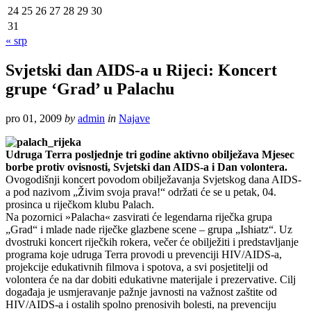
24
25
26
27
28
29
30
31
« srp
Svjetski dan AIDS-a u Rijeci: Koncert
grupe ‘Grad’ u Palachu
pro 01, 2009
by
admin
in
Najave
Udruga Terra posljednje tri godine aktivno obilježava Mjesec
borbe protiv ovisnosti, Svjetski dan AIDS-a i Dan volontera.
Ovogodišnji koncert povodom obilježavanja Svjetskog dana AIDS-
a pod nazivom „Živim svoja prava!“ održati će se u petak, 04.
prosinca u riječkom klubu Palach.
Na pozornici »Palacha« zasvirati će legendarna riječka grupa
„Grad“ i mlade nade riječke glazbene scene – grupa „Ishiatz“. Uz
dvostruki koncert riječkih rokera, večer će obilježiti i predstavljanje
programa koje udruga Terra provodi u prevenciji HIV/AIDS-a,
projekcije edukativnih filmova i spotova, a svi posjetitelji od
volontera će na dar dobiti edukativne materijale i prezervative. Cilj
događaja je usmjeravanje pažnje javnosti na važnost zaštite od
HIV/AIDS-a i ostalih spolno prenosivih bolesti, na prevenciju