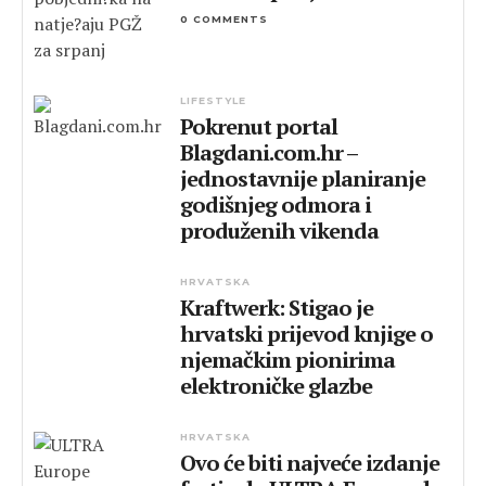
0 COMMENTS
LIFESTYLE
Pokrenut portal
Blagdani.com.hr –
jednostavnije planiranje
godišnjeg odmora i
produženih vikenda
HRVATSKA
Kraftwerk: Stigao je
hrvatski prijevod knjige o
njemačkim pionirima
elektroničke glazbe
HRVATSKA
Ovo će biti najveće izdanje