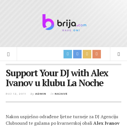
Support Your DJ with Alex
Ivanov u klubu La Noche
RUJ 12, 2011
by
ADMIN
in
NAJAVE
Nakon uspješno odrađene ljetne turneje za DJ Agenciju
Clubsound te gažama po kvarnerskoj obali
Alex Ivanov