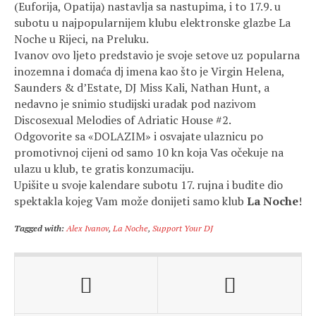
(Euforija, Opatija) nastavlja sa nastupima, i to 17.9. u
subotu u najpopularnijem klubu elektronske glazbe La
Noche u Rijeci, na Preluku.
Ivanov ovo ljeto predstavio je svoje setove uz popularna
inozemna i domaća dj imena kao što je Virgin Helena,
Saunders & d’Estate, DJ Miss Kali, Nathan Hunt, a
nedavno je snimio studijski uradak pod nazivom
Discosexual Melodies of Adriatic House #2.
Odgovorite sa «DOLAZIM» i osvajate ulaznicu po
promotivnoj cijeni od samo 10 kn koja Vas očekuje na
ulazu u klub, te gratis konzumaciju.
Upišite u svoje kalendare subotu 17. rujna i budite dio
spektakla kojeg Vam može donijeti samo klub
La Noche
!
Tagged with:
Alex Ivanov
,
La Noche
,
Support Your DJ