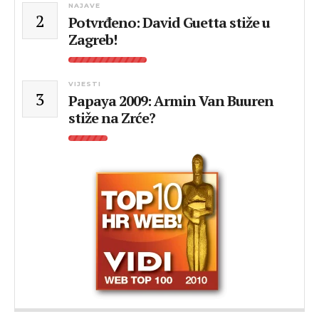
NAJAVE
2
Potvrđeno: David Guetta stiže u
Zagreb!
VIJESTI
3
Papaya 2009: Armin Van Buuren
stiže na Zrće?