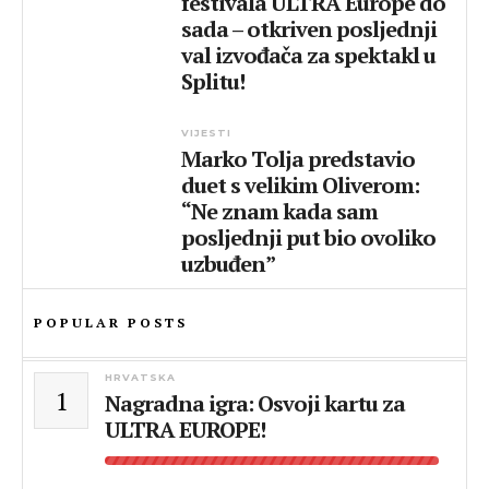
festivala ULTRA Europe do
sada – otkriven posljednji
val izvođača za spektakl u
Splitu!
VIJESTI
Marko Tolja predstavio
duet s velikim Oliverom:
“Ne znam kada sam
posljednji put bio ovoliko
uzbuđen”
POPULAR POSTS
HRVATSKA
1
Nagradna igra: Osvoji kartu za
ULTRA EUROPE!