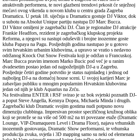
atraktivnih performera, te novi glazbeni trendovi prkosit će snježnoj
mećavi ovog vikenda u novom klubu u centru grada Zagreba
Dramaticu. U petak 18. siječnja u Dramaticu gostuje DJ Viktor, dok
u subotu na Absolut Unique partiju nastupa DJ Marc Bucca.
DJ Viktor omiljeni je zagrebački DJ. Član je regionalne DJ atrakcije
Frankie Headfors, rezident je zagrebačkog klupskog projekta
Reforma, a njegovi su nastupi oduševili i brojne inozemne goste
kluba Papaya na Pagu. Posljednjih godina nastupao je u gotovo
svim hrvatskim urbanim klubovima, a upravo se vratio s nedavno
održanog Knock Out Snow Festivala koji je održan u Francuskoj.
Marc Bucca pravim imenom Marko Bucic pod već je u ranim
dvadesetim postao jedan od najpoželjnijih DJ-a u Zagrebu.
Posljednje četiri godine potvrdio je status najmlađeg i jednog od
najboljeg DJ-a na domaćoj house sceni. U svojoj karijeri Marc je
zabavljao publiku u mnogim popularnim Hrvatskim klubovima
jedan od njih je klub Aquarius na Zrću.
Na festivalima ENTER i RSF svirao je uz bok svjetski poznatih DJ-
a poput Steve Angella, Kennya Dopea, Michaela Minda i drugih.
Zagrebački klub Dramatic svojim gostima nudi potpuno novu
dimenziju clubbinga. Impresivan prostor specifičnog kružnog oblika
koji se proteže se na više od 500 m2 na tri povezane etaže (Dramatic
Lounge, VIP-Dramaqueen Level i Drama Floor), najava vrhunskih
inozemnih gostovanja, Dramatic Show performansi, te vrhunska
produkcija zvuka, svjetla i 3D mapping samo su neki od elemenata
kako bi Vam osigurali provod kojeg ćete teško zaboraviti.