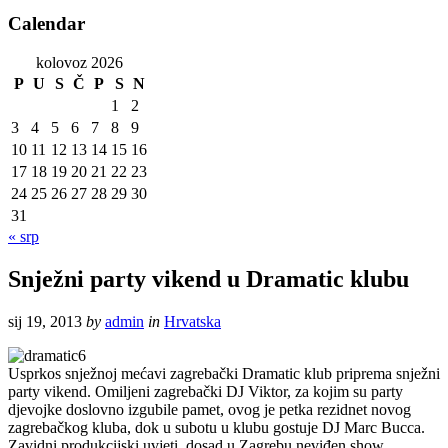
Calendar
kolovoz 2026
P
U
S
Č
P
S
N
1
2
3
4
5
6
7
8
9
10
11
12
13
14
15
16
17
18
19
20
21
22
23
24
25
26
27
28
29
30
31
« srp
Snježni party vikend u Dramatic klubu
sij 19, 2013
by
admin
in
Hrvatska
Usprkos snježnoj mećavi zagrebački Dramatic klub priprema snježni
party vikend. Omiljeni zagrebački DJ Viktor, za kojim su party
djevojke doslovno izgubile pamet, ovog je petka rezidnet novog
zagrebačkog kluba, dok u subotu u klubu gostuje DJ Marc Bucca.
Zavidni produkcijski uvjeti, dosad u Zagrebu neviđen show