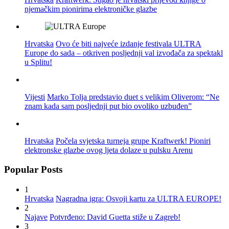
njemačkim pionirima elektroničke glazbe
Hrvatska
Ovo će biti najveće izdanje festivala ULTRA
Europe do sada – otkriven posljednji val izvođača za spektakl
u Splitu!
Vijesti
Marko Tolja predstavio duet s velikim Oliverom: “Ne
znam kada sam posljednji put bio ovoliko uzbuđen”
Hrvatska
Počela svjetska turneja grupe Kraftwerk! Pioniri
elektronske glazbe ovog ljeta dolaze u pulsku Arenu
Popular Posts
1
Hrvatska
Nagradna igra: Osvoji kartu za ULTRA EUROPE!
2
Najave
Potvrđeno: David Guetta stiže u Zagreb!
3