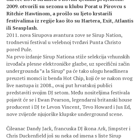
2009. otvorili su sezonu u klubu Porat u Pirovcu s
Ritchie Hawtinom, a prošlo su ljeto krstarili
festivalima iz regije kao što su Hartera, Exit, Atlantis
ili Seasplash
.
2011. nova Sirupova avantura zove se Sirup Nation,
trodnevni festival u velebnoj tvrđavi Punta Christo
pored Pule.
Na prvo izdanje Sirup Nationa stiže selekcija vrhunskih
izvođača plesne elektroničke glazbe, uz specifični začin
undergrounda ”a la Sirup” pa će tako ulogu headlinera
preuzeti momci iz benda Hot Chip, koji će se nakon svog
live nastupa iz 2008., ovaj put hrvatskoj publici
predstaviti svojim DJ setom. Među nositeljima festivala
pojavit će se i Ewan Pearson, legendarni britanski house
producent i DJ te Levon Vincent, Tevo Howard i Jus Ed,
nove zvijezde njujorške klupske underground scene.
Čileanac Dandy Jack, francuska DJ ikona Ark, Jimpster i
Chris Duckenfield još su neka od imena s liste Sirup