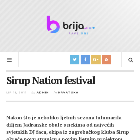
Sirup Nation festival
LIP 11, 2011
by
ADMIN
in
HRVATSKA
Nakon što je nekoliko ljetnih sezona tulumarila
diljem Jadranske obale s nekima od najvećih
svjetskih DJ faca, ekipa iz zagrebačkog kluba Sirup
okreće novu stranicu s novim ljetnim projektom.