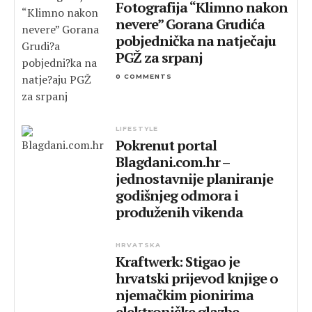
Fotografija “Klimno nakon
nevere” Gorana Grudića
pobjednička na natječaju
PGŽ za srpanj
0 COMMENTS
LIFESTYLE
Pokrenut portal
Blagdani.com.hr –
jednostavnije planiranje
godišnjeg odmora i
produženih vikenda
HRVATSKA
Kraftwerk: Stigao je
hrvatski prijevod knjige o
njemačkim pionirima
elektroničke glazbe