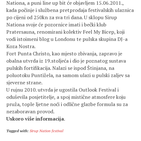
Nationa, a puni line up bit će objavljem 15.06.2011.,
kada počinje i službena pretprodaja festivalskih ulaznica
po cijeni od 250kn za sva tri dana. U sklopu Sirup
Nationa svoje će pozornice imati i bečki klub
Pratersauna, renomirani kolektiv Feel My Bicep, koji
vodi istoimeni blog u Londonu te pulska skupina DJ-a
Koza Nostra.
Fort Punta Christo, kao mjesto zbivanja, zapravo je
obalna utvrda iz 19.stoljeća i dio je poznatog sustava
pulskih fortifikacija. Nalazi se ispod Štinjana, na
poluotoku Puntižela, na samom ulazi u pulski zaljev sa
sjeverne strane.
U rujnu 2010. utvrda je ugostila Outlook Festival i
oduševila posjetitelje, a spoj mistične atmosfere koju
pruža, tople ljetne noći i odlične glazbe formula su za
nezaboravan provod.
Uskoro više informacija
.
Tagged with:
Sirup Nation festival