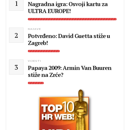
1
Nagradna igra: Osvoji kartu za
ULTRA EUROPE!
NAJAVE
2
Potvrđeno: David Guetta stiže u
Zagreb!
VIJESTI
3
Papaya 2009: Armin Van Buuren
stiže na Zrće?