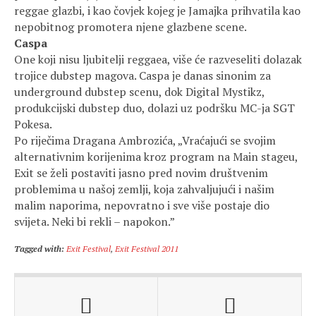
reggae glazbi, i kao čovjek kojeg je Jamajka prihvatila kao
nepobitnog promotera njene glazbene scene.
Caspa
One koji nisu ljubitelji reggaea, više će razveseliti dolazak
trojice dubstep magova. Caspa je danas sinonim za
underground dubstep scenu, dok Digital Mystikz,
produkcijski dubstep duo, dolazi uz podršku MC-ja SGT
Pokesa.
Po riječima Dragana Ambrozića, „Vraćajući se svojim
alternativnim korijenima kroz program na Main stageu,
Exit se želi postaviti jasno pred novim društvenim
problemima u našoj zemlji, koja zahvaljujući i našim
malim naporima, nepovratno i sve više postaje dio
svijeta. Neki bi rekli – napokon.”
Tagged with:
Exit Festival
,
Exit Festival 2011