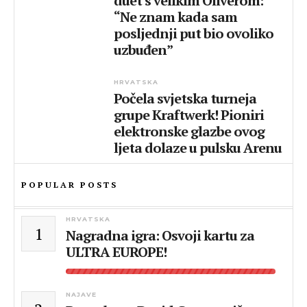
duet s velikim Oliverom:
“Ne znam kada sam
posljednji put bio ovoliko
uzbuđen”
HRVATSKA
Počela svjetska turneja
grupe Kraftwerk! Pioniri
elektronske glazbe ovog
ljeta dolaze u pulsku Arenu
POPULAR POSTS
HRVATSKA
1
Nagradna igra: Osvoji kartu za
ULTRA EUROPE!
NAJAVE