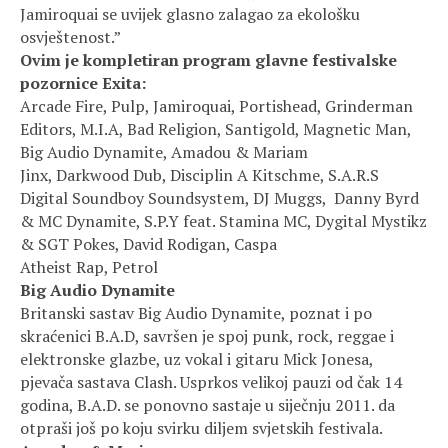
Jamiroquai se uvijek glasno zalagao za ekološku
osvještenost.”
Ovim je kompletiran program glavne festivalske
pozornice Exita:
Arcade Fire, Pulp, Jamiroquai, Portishead, Grinderman
Editors, M.I.A, Bad Religion, Santigold, Magnetic Man,
Big Audio Dynamite, Amadou & Mariam
Jinx, Darkwood Dub, Disciplin A Kitschme, S.A.R.S
Digital Soundboy Soundsystem, DJ Muggs, Danny Byrd
& MC Dynamite, S.P.Y feat. Stamina MC, Dygital Mystikz
& SGT Pokes, David Rodigan, Caspa
Atheist Rap, Petrol
Big Audio Dynamite
Britanski sastav Big Audio Dynamite, poznat i po
skraćenici B.A.D, savršen je spoj punk, rock, reggae i
elektronske glazbe, uz vokal i gitaru Mick Jonesa,
pjevača sastava Clash. Usprkos velikoj pauzi od čak 14
godina, B.A.D. se ponovno sastaje u siječnju 2011. da
otpraši još po koju svirku diljem svjetskih festivala.