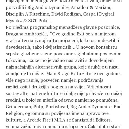
najavljenih imena glavne pozornice festivala, dolazak su
potvrdili i Big Audio Dynamite, Amadou & Mariam,
Disciplin A Kitschme, David Rodigan, Caspa i Dygital
Mystikz & SGT Pokes.
Po riječima programskog menadžera glavne pozornice,
Dragana Ambrozića, “Ove godine Exit se s namjerom
vraća alternativnoj kulturnoj sceni, kako osamdesetih i
devedesetih, tako i dvijetisućitih… U novom kontekstu
srpske glazbene scene povezane s globalnim poslovnim
tokovima, izuzetno je važno nastaviti s dovođenjem
najznačajnijih alternativnih grupa, koje drukčije u našu
zemlju ne bi došle. Main Stage Exita zato je ove godine,
više nego ranije, posvećen namjeri podržavanja
različitosit i drukčijih pogleda na svijet. Vrijednosni
sustav alternativne kulture i dalje nije prihvaćen u našoj
sredini, u kojoj su mjerila odavno namjerno pomućena.
Grinderman, Pulp, Portishead, Big Audio Dynamite, Bad
Religion, ogromna su povijesna imena upravo ove
kulture, a Arcade Fire i M.I.A te Santigold i Editors,
veoma važna nova imena na istoj sceni. Čak i dobri stari