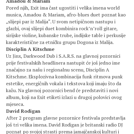
Amadou & Mariam
Pored njih, Exit ima čast ugostiti i velika imena world
musica, Amadou & Mariam, afro-blues duet poznat kao
„slijepi par iz Malija“. U svom netipičnom nastupu i
glazbi, ovaj slijepi duet kombinira rock’n’roll gitare,
sirijske violine, kubanske trube, indijske table i perkusije
karakteristične za etničku grupu Dogona iz Malija.
Disciplin A Kitschme
Uz Jinx, Darkwood Dub i S.A.R.S. na glavnoj pozornici
prije festivalskih headlinera nastupit će još jedno ime
značajno za našu i regionalnu scenu, Disciplin A
Kitschme. Eksplozivna kombinacija funk ritmova punk
estetike, energičnih vokala i tekstova koji imaju što da
kažu. Na glavnoj pozornici bend će predstaviti i novi
album, koji na Exit etiketi izlazi u drugoj polovici ovog
mjeseca.
David Rodigan
After 2 program glavne pozornice festivala predstavlja
još tri velika imena. David Rodigan je britanski radio DJ
poznat po svojoj strasti prema jamajčanskoj kulturi i