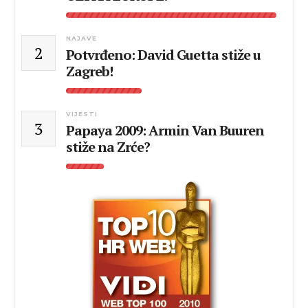
NAJAVE
2
Potvrđeno: David Guetta stiže u
Zagreb!
VIJESTI
3
Papaya 2009: Armin Van Buuren
stiže na Zrće?