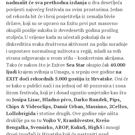
nadmašit će sva prethodna izdanja
u dva desetljeća
povijesti najvećeg festivala na ovim prostorima. Jedan
od rekorda bit će i broj posjetitelja iz zemalja bivše
države, koji su se upravo na Exitu prvi put masovno
okupili poslije sukoba iz devedesetih godina prošlog
stoljeća. U vrijeme kada su učestali pokušaji da se
diskreditira svaka društvena aktivnost na polju suradnje
i uspostave normalnog suživota u regiji, mladi sa svih
strana odgovaraju u svom stilu – konkretnim akcijama.
Tako će nakon što je Exitov
Sea Star
okupio čak
40.000
ljudi
krajem svibnja u Umagu, u srpnju ove godine
na
EXIT doći rekordnih 5.000 gostiju iz Hrvatske.
Oni će
se kako u publici naći i na jednoj od 40 pozornica i zona
širom festivala, koji je i dosad ugostio umjetnike kao što
su
Josipa Lisac, Hladno pivo, Darko Rundek, Pips,
Chips & Videoclips, Damir Urban, Massimo, 2Cellos,
Lollobrigida
i stotine drugih. Ove godine nije ništa
drukčije pa su tu
Vojko V, Krankšvester, Krešo
Bengalka, Svemirko, ABOP, Kuku$, High5
i mnogi
drugi izvođači iz Hrvatske koji će nastupiti pred