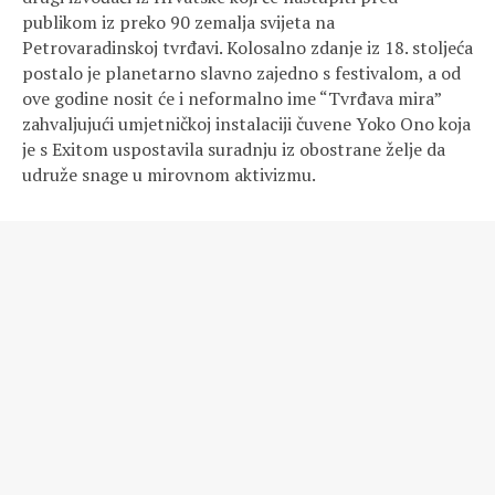
publikom iz preko 90 zemalja svijeta na
Petrovaradinskoj tvrđavi. Kolosalno zdanje iz 18. stoljeća
postalo je planetarno slavno zajedno s festivalom, a od
ove godine nosit će i neformalno ime “Tvrđava mira”
zahvaljujući umjetničkoj instalaciji čuvene Yoko Ono koja
je s Exitom uspostavila suradnju iz obostrane želje da
udruže snage u mirovnom aktivizmu.