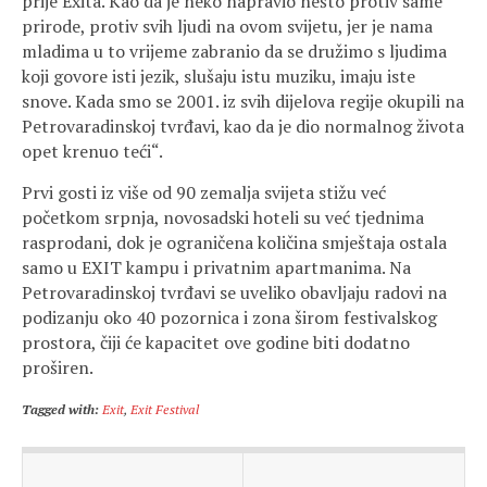
prije Exita. Kao da je neko napravio nešto protiv same
prirode, protiv svih ljudi na ovom svijetu, jer je nama
mladima u to vrijeme zabranio da se družimo s ljudima
koji govore isti jezik, slušaju istu muziku, imaju iste
snove. Kada smo se 2001. iz svih dijelova regije okupili na
Petrovaradinskoj tvrđavi, kao da je dio normalnog života
opet krenuo teći“.
Prvi gosti iz više od 90 zemalja svijeta stižu već
početkom srpnja, novosadski hoteli su već tjednima
rasprodani, dok je ograničena količina smještaja ostala
samo u EXIT kampu i privatnim apartmanima. Na
Petrovaradinskoj tvrđavi se uveliko obavljaju radovi na
podizanju oko 40 pozornica i zona širom festivalskog
prostora, čiji će kapacitet ove godine biti dodatno
proširen.
Tagged with:
Exit
,
Exit Festival