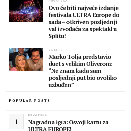
HRVATSKA
Ovo će biti najveće izdanje
festivala ULTRA Europe do
sada – otkriven posljednji
val izvođača za spektakl u
Splitu!
VIJESTI
Marko Tolja predstavio
duet s velikim Oliverom:
“Ne znam kada sam
posljednji put bio ovoliko
uzbuđen”
POPULAR POSTS
HRVATSKA
1
Nagradna igra: Osvoji kartu za
ULTRA EUROPE!