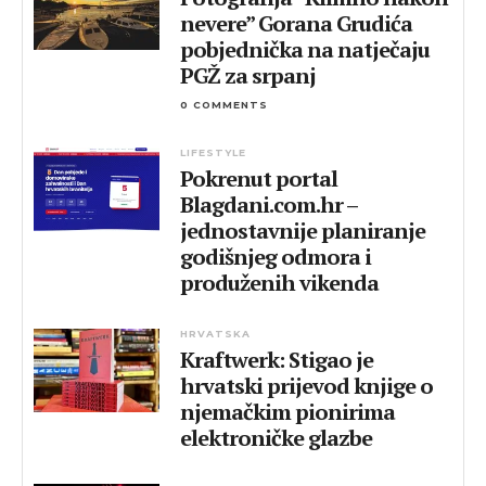
nevere” Gorana Grudića
pobjednička na natječaju
PGŽ za srpanj
0 COMMENTS
LIFESTYLE
Pokrenut portal
Blagdani.com.hr –
jednostavnije planiranje
godišnjeg odmora i
produženih vikenda
HRVATSKA
Kraftwerk: Stigao je
hrvatski prijevod knjige o
njemačkim pionirima
elektroničke glazbe