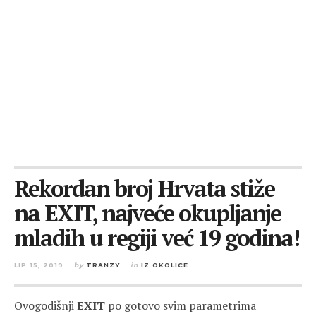
Rekordan broj Hrvata stiže
na EXIT, najveće okupljanje
mladih u regiji već 19 godina!
LIP 15, 2019
by
TRANZY
in
IZ OKOLICE
Ovogodišnji
EXIT
po gotovo svim parametrima