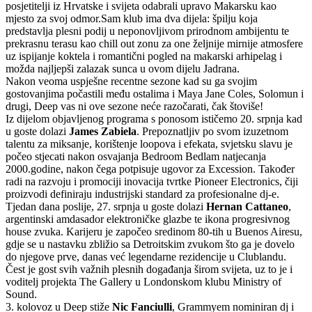
posjetitelji iz Hrvatske i svijeta odabrali upravo Makarsku kao
mjesto za svoj odmor.Sam klub ima dva dijela: špilju koja
predstavlja plesni podij u neponovljivom prirodnom ambijentu te
prekrasnu terasu kao chill out zonu za one željnije mirnije atmosfere
uz ispijanje koktela i romantični pogled na makarski arhipelag i
možda najljepši zalazak sunca u ovom dijelu Jadrana.
Nakon veoma uspješne recentne sezone kad su ga svojim
gostovanjima počastili među ostalima i Maya Jane Coles, Solomun i
drugi, Deep vas ni ove sezone neće razočarati, čak štoviše!
Iz dijelom objavljenog programa s ponosom ističemo 20. srpnja kad
u goste dolazi
James Zabiela
. Prepoznatljiv po svom izuzetnom
talentu za miksanje, korištenje loopova i efekata, svjetsku slavu je
počeo stjecati nakon osvajanja Bedroom Bedlam natjecanja
2000.godine, nakon čega potpisuje ugovor za Excession. Također
radi na razvoju i promociji inovacija tvrtke Pioneer Electronics, čiji
proizvodi definiraju industrijski standard za profesionalne dj-e.
Tjedan dana poslije, 27. srpnja u goste dolazi
Hernan Cattaneo
,
argentinski amdasador elektroničke glazbe te ikona progresivnog
house zvuka. Karijeru je započeo sredinom 80-tih u Buenos Airesu,
gdje se u nastavku zbližio sa Detroitskim zvukom što ga je dovelo
do njegove prve, danas već legendarne rezidencije u Clublandu.
Čest je gost svih važnih plesnih događanja širom svijeta, uz to je i
voditelj projekta The Gallery u Londonskom klubu Ministry of
Sound.
3. kolovoz u Deep stiže
Nic Fanciulli
, Grammyem nominiran dj i