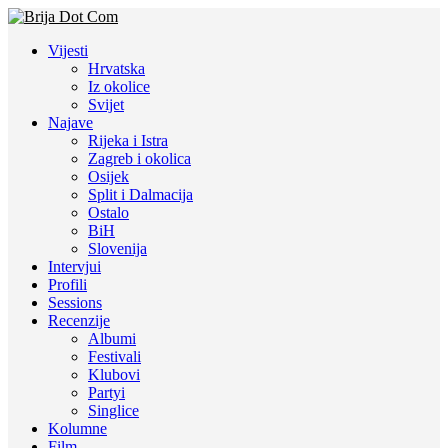
Vijesti
Hrvatska
Iz okolice
Svijet
Najave
Rijeka i Istra
Zagreb i okolica
Osijek
Split i Dalmacija
Ostalo
BiH
Slovenija
Intervjui
Profili
Sessions
Recenzije
Albumi
Festivali
Klubovi
Partyi
Singlice
Kolumne
Film