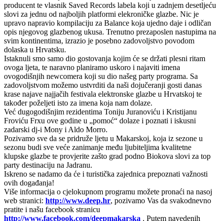
producent te vlasnik Saved Records labela koji u zadnjem desetljeću
slovi za jednu od najboljih platformi elekroničke glazbe. Nic je
upravo napravio kompilaciju za Balance koja ujedno daje i odličan
opis njegovog glazbenog ukusa. Trenutno prezaposlen nastupima na
svim kontinentima, izrazio je posebno zadovoljstvo povodom
dolaska u Hrvatsku.
Istaknuli smo samo dio gostovanja kojim će se držati plesni ritam
ovoga ljeta, te naravno planiramo uskoro i najaviti imena
ovogodišnjih newcomera koji su dio našeg party programa. Sa
zadovoljstvom možemo ustvrditi da naši dojučeranji gosti danas
krase najave najjačih festivala elektronske glazbe u Hrvatskoj te
također poželjeti isto za imena koja nam dolaze.
Već dugogodišnjim rezidentima Toniju Juranoviću i Kristijanu
Froviću Frxu ove godine u „pomoć“ dolaze i poznati i iskusni
zadarski dj-i Mony i Aldo Morro.
Pozivamo sve da se pridruže ljetu u Makarskoj, koja iz sezone u
sezonu budi sve veće zanimanje među ljubiteljima kvalitetne
klupske glazbe te provjerite zašto grad podno Biokova slovi za top
party destinaciju na Jadranu.
Iskreno se nadamo da će i turistička zajednica prepoznati važnosti
ovih događanja!
Više informacija o cjelokupnom programu možete pronaći na nasoj
web stranici:
http://www.deep.hr
, pozivamo Vas da svakodnevno
pratite i našu facebook stranicu
http://www.facebook.com/deepmakarska
. Putem navedenih