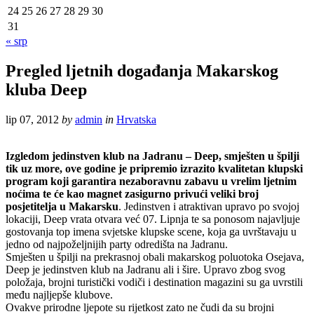
24
25
26
27
28
29
30
31
« srp
Pregled ljetnih događanja Makarskog
kluba Deep
lip 07, 2012
by
admin
in
Hrvatska
Izgledom jedinstven klub na Jadranu – Deep, smješten u špilji
tik uz more, ove godine je pripremio izrazito kvalitetan klupski
program koji garantira nezaboravnu zabavu u vrelim ljetnim
noćima te će kao magnet zasigurno privući veliki broj
posjetitelja u Makarsku
. Jedinstven i atraktivan upravo po svojoj
lokaciji, Deep vrata otvara već 07. Lipnja te sa ponosom najavljuje
gostovanja top imena svjetske klupske scene, koja ga uvrštavaju u
jedno od najpoželjnijih party odredišta na Jadranu.
Smješten u špilji na prekrasnoj obali makarskog poluotoka Osejava,
Deep je jedinstven klub na Jadranu ali i šire. Upravo zbog svog
položaja, brojni turistički vodiči i destination magazini su ga uvrstili
među najljepše klubove.
Ovakve prirodne ljepote su rijetkost zato ne čudi da su brojni