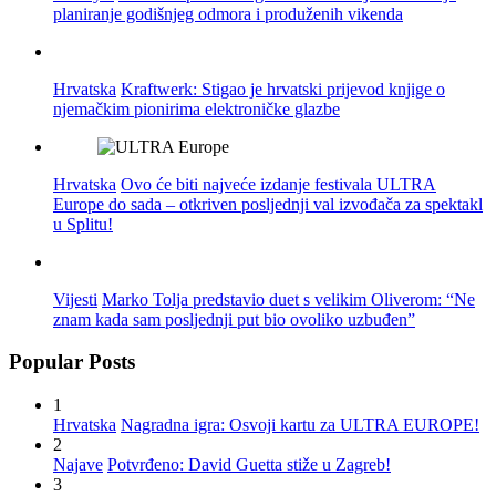
planiranje godišnjeg odmora i produženih vikenda
Hrvatska
Kraftwerk: Stigao je hrvatski prijevod knjige o
njemačkim pionirima elektroničke glazbe
Hrvatska
Ovo će biti najveće izdanje festivala ULTRA
Europe do sada – otkriven posljednji val izvođača za spektakl
u Splitu!
Vijesti
Marko Tolja predstavio duet s velikim Oliverom: “Ne
znam kada sam posljednji put bio ovoliko uzbuđen”
Popular Posts
1
Hrvatska
Nagradna igra: Osvoji kartu za ULTRA EUROPE!
2
Najave
Potvrđeno: David Guetta stiže u Zagreb!
3