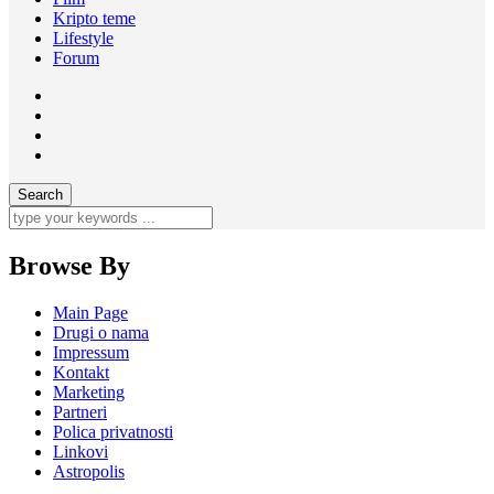
Kripto teme
Lifestyle
Forum
Browse By
Main Page
Drugi o nama
Impressum
Kontakt
Marketing
Partneri
Polica privatnosti
Linkovi
Astropolis