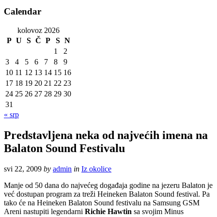
Calendar
kolovoz 2026
P
U
S
Č
P
S
N
1
2
3
4
5
6
7
8
9
10
11
12
13
14
15
16
17
18
19
20
21
22
23
24
25
26
27
28
29
30
31
« srp
Predstavljena neka od najvećih imena na
Balaton Sound Festivalu
svi 22, 2009
by
admin
in
Iz okolice
Manje od 50 dana do najvećeg događaja godine na jezeru Balaton je
već dostupan program za treži Heineken Balaton Sound festival. Pa
tako će na Heineken Balaton Sound festivalu na Samsung GSM
Areni nastupiti legendarni
Richie Hawtin
sa svojim Minus