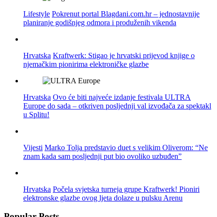
Lifestyle
Pokrenut portal Blagdani.com.hr – jednostavnije
planiranje godišnjeg odmora i produženih vikenda
Hrvatska
Kraftwerk: Stigao je hrvatski prijevod knjige o
njemačkim pionirima elektroničke glazbe
Hrvatska
Ovo će biti najveće izdanje festivala ULTRA
Europe do sada – otkriven posljednji val izvođača za spektakl
u Splitu!
Vijesti
Marko Tolja predstavio duet s velikim Oliverom: “Ne
znam kada sam posljednji put bio ovoliko uzbuđen”
Hrvatska
Počela svjetska turneja grupe Kraftwerk! Pioniri
elektronske glazbe ovog ljeta dolaze u pulsku Arenu
Popular Posts