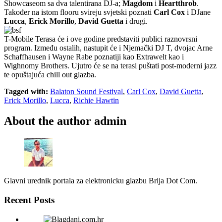
Showcaseom sa dva talentirana DJ-a;
Magdom
i
Heartthrob
.
Također na istom flooru svireju svjetski poznati
Carl Cox
i DJane
Lucca
,
Erick Morillo
,
David Guetta
i drugi.
T-Mobile Terasa će i ove godine predstaviti publici raznovrsni
program. Između ostalih, nastupit će i Njemački DJ T, dvojac Arne
Schaffhausen i Wayne Rabe poznatiji kao Extrawelt kao i
Wighnomy Brothers. Ujutro će se na terasi puštati post-moderni jazz
te opuštajuća chill out glazba.
Tagged with:
Balaton Sound Festival
,
Carl Cox
,
David Guetta
,
Erick Morillo
,
Lucca
,
Richie Hawtin
About the author
admin
Glavni urednik portala za elektronicku glazbu Brija Dot Com.
Recent Posts