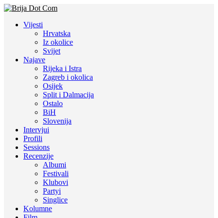
Vijesti
Hrvatska
Iz okolice
Svijet
Najave
Rijeka i Istra
Zagreb i okolica
Osijek
Split i Dalmacija
Ostalo
BiH
Slovenija
Intervjui
Profili
Sessions
Recenzije
Albumi
Festivali
Klubovi
Partyi
Singlice
Kolumne
Film