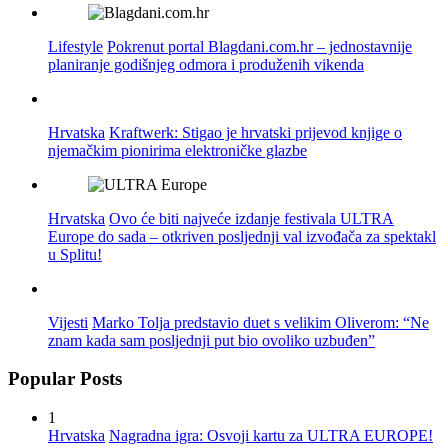
Lifestyle
Pokrenut portal Blagdani.com.hr – jednostavnije
planiranje godišnjeg odmora i produženih vikenda
Hrvatska
Kraftwerk: Stigao je hrvatski prijevod knjige o
njemačkim pionirima elektroničke glazbe
Hrvatska
Ovo će biti najveće izdanje festivala ULTRA
Europe do sada – otkriven posljednji val izvođača za spektakl
u Splitu!
Vijesti
Marko Tolja predstavio duet s velikim Oliverom: “Ne
znam kada sam posljednji put bio ovoliko uzbuđen”
Popular Posts
1
Hrvatska
Nagradna igra: Osvoji kartu za ULTRA EUROPE!