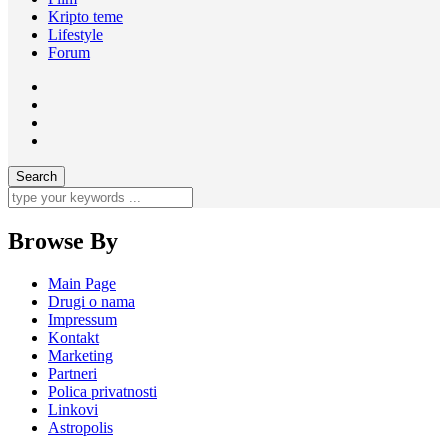
Kripto teme
Lifestyle
Forum
Browse By
Main Page
Drugi o nama
Impressum
Kontakt
Marketing
Partneri
Polica privatnosti
Linkovi
Astropolis