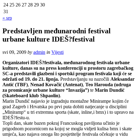
24
25
26
27
28
29
30
31
« srp
Predstavljen međunarodni festival
urbane kulture IDEŠ?festival
svi 09, 2009
by
admin
in
Vijesti
Organizatori IDEŠ?festivala, međunarodnog festivala urbane
kulture, danas su na press konferenciji u prostoru zagrebačkog
SC-a predstavili glazbeni i sportski program festivala koji će se
održati od 19. do 21. lipnja.
Predstavljanju su nazočili
Aleksandar
Antić (TBF)
,
Nenad Kovačić (Antenat)
,
Teo Harouda (udruga
za promicanje urbane kulture “Invazija”)
te
Marin Dundić
(Skateboard klub Shpaolin)
.
Marin Dundić najavio je izgradnju montažne Minirampe kojim će
grad Zagreb i Hrvatska po prvi puta dobiti natjecanje u disciplini
„Miniramp“ u tri extremna sporta (skate, inline,i bmx) i to upravo na
IDEŠ?festu-u.
Topli dan, skate bazen pokraj Francuskog paviljona učinio je
prigodnom pozornicom na kojoj se mogla vidjeti kulisa bmx i skate
umjeća, kao najava onoga što posjetitelje festivala očekuje u vidu