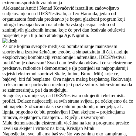
extremno-sportskih vratolomija.
Aleksandar Antić i Nenad Kovačević izrazili su zadovoljstvo
sudjelovanjem na IDEŠ?festivalu, a Teo Harouda, jedan od
organizatora festivala predstavio je bogati glazbeni program koji
udruga Invazija dovodi na obalu Savskog nasipa. Jedno od
zanimljivih glazbenih imena, koje će prvi dan festivala oduševiti
posjetitelje je i hip-hop atrakcija Ajs Nigrutin.
Za one kojima sveopće medijsko bombardiranje mainstream
sportovima izaziva želučane tegobe, a simpatiziraju ili čak naginju
eksplozivnoj kombinaciji vratolomije i adrenalina, IDEŠ?festival
praktično je obavezan! Svaki dan festivala održavat će se ekstremne
predstave, radionice i demonstracije ((a posrijedi su najpopularniji
svjetski ekstremni sportovi Skate, Inline, Bmx i Mtb) koje će,
bajdvej, biti ful besplatne. Ova najava malog besplatnog školovanja
u ekstremnim sportovima ujedno je i poziv svim zainteresiranima da
se zainteresiraju, pa i da sudjeluju.
Snage će, razumije se, na IDEŠ?festivalu odmjeriti i ekstremisti-
profići. Dolaze natjecatelji sa svih strana svijeta, pa očekujemo da će
biti napeto. S obzirom da su se datumi poklopili, u nedjelju, 21.
lipnja, prigodno će biti proslavljen i Dan skejtera – projekcijama
filmova, skejtanjem, rolanjem… Riječju, uživancijom.
Malu demonstraciju ekstremnih vještina na kraju programa presice
izveli su skejter i virtuoz na bicu, Kristijan Mrak.
Naposljetku, sve, ali ama baš sve što vas zanima oko kampiranja,