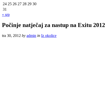
24
25
26
27
28
29
30
31
« srp
Počinje natječaj za nastup na Exitu 2012
tra 30, 2012
by
admin
in
Iz okolice