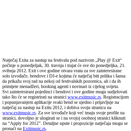
Natječaj Exita za nastup na festivalu pod nazivom „Play @ Exit“
počinje u ponedjeljak, 30. travnja i trajat će sve do ponedjeljka, 21.
svibnja 2012. Exit i ove godine otvara vrata za sve zainteresirane
solo izvođače, bendove i DJ-e kojima će natječaj biti prilika i šansa
da prikažu svoj rad na nekoj od festivalskih pozornica, ali i da ih
primijete menadžeri, booking agenti i novinari iz cijelog svijeta.
Svi zainteresirani pojedinci i bendovi i ove godine mogu sudjelovati
tako što će se registrirati na stranici
www.exitmusic.rs
. Registracijom
i popunjavanjem aplikacije svaki bend se ujedno i prijavljuje na
natječaj za nastup na Exitu 2012, i dobiva svoju stranicu na
www.exitmusic.rs
. Za sve izvođače koji već imaju svoje profile na
stranici, dovoljno je ulogirati se i na svojoj osobnoj stranici kliknuti
na “Apply for 2012”. Detaljne upute i propozicije natječaja mogu se
pronaći na
Exitmusic.rs
.