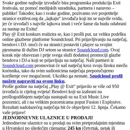
Svake godine najbolje izvođače bira programska produkcija Exit
festivala, uz pomoć medijskih suradnika, partnera i naravno –
publike! Također, kao i svake godine, pozivamo sve posjetitelje
stranice exitfest.org da „lajkaju“ izvođača koji im se najviše sviđa,
jer će izvođači s najviše lajkova imati i veće šanse da budu odabrani
za nastup na Exitu!
Play @ Exit konkurs realizira se, kao i prošli put, uz veliku podršku
online glazbene platforme Soundcloud. Pri prijavljivanju na natječaj,
bendovi i DJ- moći će na stranici postaviti i player sa svojim
pjesmama ili dužim DJ setom sa stranice
Soundcloud.com
. Ovaj
korak nije obavezan i prije svega služi dodatnoj promociji glazbe
bendova i DJ-a koji se prijavljuju na natječaj. Naši partneri iz
Soundcloud.com
promovirat će naš natječaj kroz svoju široku mrežu
korisnika, tako da svim sudionicima natječaja preporučujemo
korištenje ove mogućnosti. Ukoliko ga nemate,
Soudcloud profil
možete napraviti na ovom linku
.
Prošle godine na natječaj „Play @ Exit“ prijavilo se više od 950
izvođača iz cijelog svijeta! Bendovi koji su izabrani na
prošlogodišnjem natječaju nastupali su na Exit Music Live
pozornici, ali i na velikim pozornicama poput Fusion i Explosive.
Rezultati nadolazećeg natječaja bit će objavljeni 12. lipnja. Čekamo
vaše prijave!
JEDNODNEVNE ULAZNICE U PRODAJI!
Jednodnevne ulaznice su u prodaji na svim pretprodajnim mjestima
u Hrvatskoj po sljedećim cijenama:
245 kn
(četvrtak, petak ili