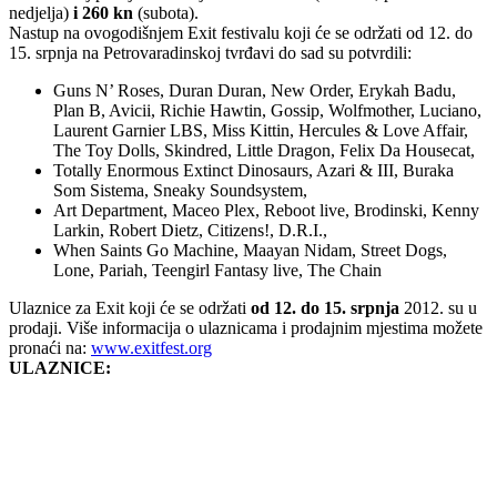
nedjelja)
i 260 kn
(subota).
Nastup na ovogodišnjem Exit festivalu koji će se održati od 12. do
15. srpnja na Petrovaradinskoj tvrđavi do sad su potvrdili:
Guns N’ Roses, Duran Duran, New Order, Erykah Badu,
Plan B, Avicii, Richie Hawtin, Gossip, Wolfmother, Luciano,
Laurent Garnier LBS, Miss Kittin, Hercules & Love Affair,
The Toy Dolls, Skindred, Little Dragon, Felix Da Housecat,
Totally Enormous Extinct Dinosaurs, Azari & III, Buraka
Som Sistema, Sneaky Soundsystem,
Art Department, Maceo Plex, Reboot live, Brodinski, Kenny
Larkin, Robert Dietz, Citizens!, D.R.I.,
When Saints Go Machine, Maayan Nidam, Street Dogs,
Lone, Pariah, Teengirl Fantasy live, The Chain
Ulaznice za Exit koji će se održati
od 12. do 15. srpnja
2012. su u
prodaji. Više informacija o ulaznicama i prodajnim mjestima možete
pronaći na:
www.exitfest.org
ULAZNICE: