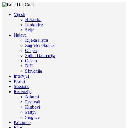
Vijesti
Hrvatska
Iz okolice
Svijet
Najave
Rijeka i Istra
Zagreb i okolica
Osijek
Split i Dalmacija
Ostalo
BiH
Slovenija
Intervjui
Profili
Sessions
Recenzije
Albumi
Festivali
Klubovi
Partyi
Singlice
Kolumne
Film