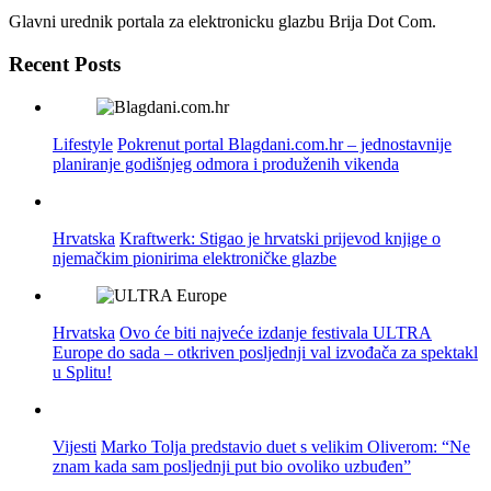
Glavni urednik portala za elektronicku glazbu Brija Dot Com.
Recent Posts
Lifestyle
Pokrenut portal Blagdani.com.hr – jednostavnije
planiranje godišnjeg odmora i produženih vikenda
Hrvatska
Kraftwerk: Stigao je hrvatski prijevod knjige o
njemačkim pionirima elektroničke glazbe
Hrvatska
Ovo će biti najveće izdanje festivala ULTRA
Europe do sada – otkriven posljednji val izvođača za spektakl
u Splitu!
Vijesti
Marko Tolja predstavio duet s velikim Oliverom: “Ne
znam kada sam posljednji put bio ovoliko uzbuđen”