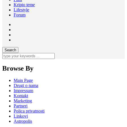
Kripto teme
Lifestyle
Forum
Browse By
Main Page
Drugi o nama
Impressum
Kontakt
Marketing
Partneri
Polica privatnosti
Linkovi
Astropolis