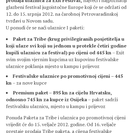
prodaja ulaznica za Exit Festival,
najveći i najpoznatiji
glazbeni festival jugoistočne Europe koji će se održati od
12. do 15. srpnja 2012. na čarobnoj Petrovaradinskoj
tvrđavi u Novom sadu.
U ponudi će se naći ulaznice I paketi:
Paket za Tribe (krug privilegiranih posjetitelja u
koji ulaze svi koji su jednom u protekle četiri godine
kupili ulaznicu za festival) po cijeni od 445 kn
– Exit
svim svojim vjernim kupcima uz kupovinu festivalske
ulaznice poklanja mjesto u kampu i prijevoz
Festivalske ulaznice po promotivnoj cijeni – 445
kn
– za nove kupce
Premium paket – 895 kn za cijelu Hrvatsku,
odnosno 745 kn za kupce iz Osijeka
– paket sadrži
festivalsku ulaznicu, mjesto u kampu i prijevoz
Ponuda Paketa za Tribe i ulaznica po promotivnoj cijeni
vrijedit će do 15. veljače 2012. godine. Od 16. veljače
prestaje prodaja Tribe paketa, a cijena festivalske