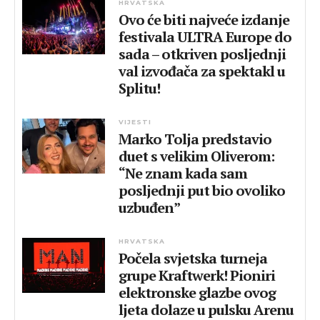
HRVATSKA
Ovo će biti najveće izdanje
festivala ULTRA Europe do
sada – otkriven posljednji
val izvođača za spektakl u
Splitu!
VIJESTI
Marko Tolja predstavio
duet s velikim Oliverom:
“Ne znam kada sam
posljednji put bio ovoliko
uzbuđen”
HRVATSKA
Počela svjetska turneja
grupe Kraftwerk! Pioniri
elektronske glazbe ovog
ljeta dolaze u pulsku Arenu