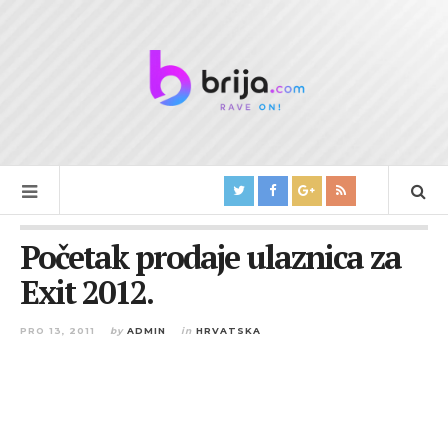
Početak prodaje ulaznica za
Exit 2012.
PRO 13, 2011
by
ADMIN
in
HRVATSKA