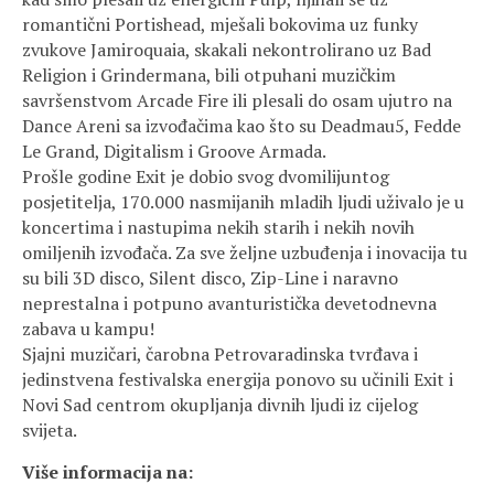
romantični Portishead, mješali bokovima uz funky
zvukove Jamiroquaia, skakali nekontrolirano uz Bad
Religion i Grindermana, bili otpuhani muzičkim
savršenstvom Arcade Fire ili plesali do osam ujutro na
Dance Areni sa izvođačima kao što su Deadmau5, Fedde
Le Grand, Digitalism i Groove Armada.
Prošle godine Exit je dobio svog dvomilijuntog
posjetitelja, 170.000 nasmijanih mladih ljudi uživalo je u
koncertima i nastupima nekih starih i nekih novih
omiljenih izvođača. Za sve željne uzbuđenja i inovacija tu
su bili 3D disco, Silent disco, Zip-Line i naravno
neprestalna i potpuno avanturistička devetodnevna
zabava u kampu!
Sjajni muzičari, čarobna Petrovaradinska tvrđava i
jedinstvena festivalska energija ponovo su učinili Exit i
Novi Sad centrom okupljanja divnih ljudi iz cijelog
svijeta.
Više informacija na: