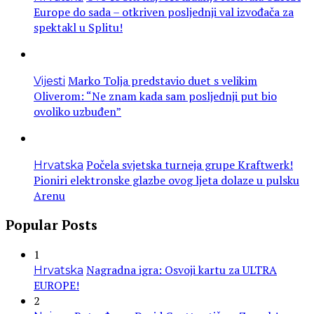
Europe do sada – otkriven posljednji val izvođača za
spektakl u Splitu!
Marko Tolja predstavio duet s velikim
Vijesti
Oliverom: “Ne znam kada sam posljednji put bio
ovoliko uzbuđen”
Počela svjetska turneja grupe Kraftwerk!
Hrvatska
Pioniri elektronske glazbe ovog ljeta dolaze u pulsku
Arenu
Popular Posts
1
Nagradna igra: Osvoji kartu za ULTRA
Hrvatska
EUROPE!
2