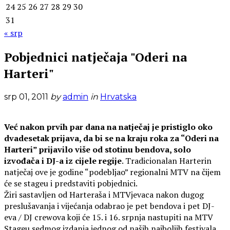
24
25
26
27
28
29
30
31
« srp
Pobjednici natječaja "Oderi na
Harteri"
srp 01, 2011
by
admin
in
Hrvatska
Već nakon prvih par dana na natječaj je pristiglo oko
dvadesetak prijava, da bi se na kraju roka za “Oderi na
Harteri” prijavilo više od stotinu bendova, solo
izvođača i DJ-a iz cijele regije
. Tradicionalan Harterin
natječaj ove je godine “podebljao” regionalni MTV na čijem
će se stageu i predstaviti pobjednici.
Žiri sastavljen od Harteraša i MTVjevaca nakon dugog
preslušavanja i vijećanja odabrao je pet bendova i pet DJ-
eva / DJ crewova koji će 15. i 16. srpnja nastupiti na MTV
Stageu sedmog izdanja jednog od naših najboljih festivala.