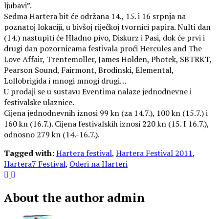
ljubavi”.
Sedma Hartera bit će održana 14., 15. i 16 srpnja na
poznatoj lokaciji, u bivšoj riječkoj tvornici papira. Nulti dan
(14.) nastupiti će Hladno pivo, Diskurz i Pasi, dok će prvi i
drugi dan pozornicama festivala proći Hercules and The
Love Affair, Trentemoller, James Holden, Photek, SBTRKT,
Pearson Sound, Fairmont, Brodinski, Elemental,
Lollobrigida i mnogi mnogi drugi…
U prodaji se u sustavu Eventima nalaze jednodnevne i
festivalske ulaznice.
Cijena jednodnevnih iznosi 99 kn (za 14.7.), 100 kn (15.7.) i
160 kn (16.7.). Cijena festivalskih iznosi 220 kn (15. I 16.7.),
odnosno 279 kn (14.-16.7.).
Tagged with:
Hartera festival
,
Hartera Festival 2011
,
Hartera7 Festival
,
Oderi na Harteri
About the author
admin