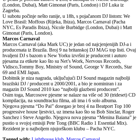
(London, Dubai), Matt Gimonat (Paris, London) i DJ Luka iz
Zagreba.
U subotu počinje nešto ranije, u 18h, s pojačanom DJ listom: We
Love Brasil: Moffous (Rijeka, Ibiza), Marcos Carnaval (Pacha
NYC, Es Paradis Ibiza), Nicole Burbidge (London, Dubai) i Matt
Gimonat (Paris, London).
Marcos Carnaval
Marcos Carnaval (aka Mark UC) je jedan od najcjenjenijih DJ-a i
producenata iz Brazila. Broj 9 na britanskoj DJ MAG top listi. Ovaj
hvaljeni DJ s bazom u New Yorku izvršni je pruducent i auturo
pjesama za etikete kao što su Net’s Work, Nervous Records,
Vidisco,Tommy Boy, Ministry of Sound, George V Records, Star
69 and EMI Japan.
Dobitnik je niza nagrada, uključujući DJ Sound magazin najbolji
brazilski DJ / producent u 2000/2001, a bio je nominiran i za
magazin DJ Sound 2010 kao “najbolji glazbeni producent”.
Osim toga, Marcosove pjesme se nalaze na više od 30 (trideset) CD
kompilacija, na soundtracku filma, ali ima i 6 solo albuma.
Njegova pjesma “Do Pai” dosegao je broj 4 na Beatport Top 100
progressive house ljestvici, uz imena kao što su Bob Sinclar, Roger
Sanchez i Steve Angello. Njegova nova pjesma “Menina Baiana” je
pustio u svojoj emisiji Pete Tong (BBC Radio 1 Essential Mix).
Rezident je u najboljem njujorškom klubu – Pacha NYC.
Tagged with:
Lighthouse klub
,
Marcos Carnaval