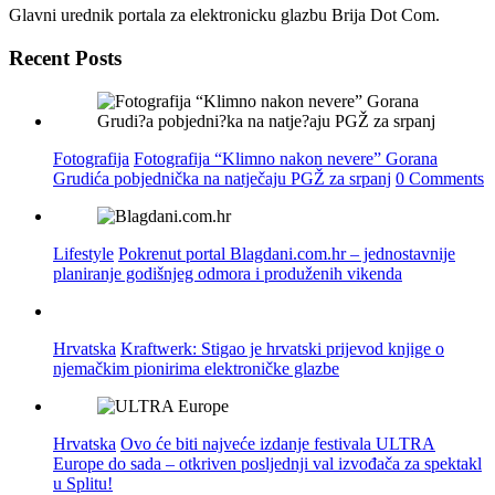
Glavni urednik portala za elektronicku glazbu Brija Dot Com.
Recent Posts
Fotografija
Fotografija “Klimno nakon nevere” Gorana
Grudića pobjednička na natječaju PGŽ za srpanj
0 Comments
Lifestyle
Pokrenut portal Blagdani.com.hr – jednostavnije
planiranje godišnjeg odmora i produženih vikenda
Hrvatska
Kraftwerk: Stigao je hrvatski prijevod knjige o
njemačkim pionirima elektroničke glazbe
Hrvatska
Ovo će biti najveće izdanje festivala ULTRA
Europe do sada – otkriven posljednji val izvođača za spektakl
u Splitu!