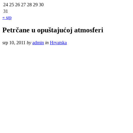
24
25
26
27
28
29
30
31
« srp
Petrčane u opuštajućoj atmosferi
srp 10, 2011
by
admin
in
Hrvatska