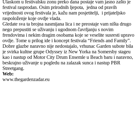
Ulaskom u festivalsku zonu preko dana postaje vam jasno zašto je
festival rasprodan. Osim prirodnih ljepota, jedna od pravih
vrijednosti ovog festivala je, kažu nam posjetitelji, i prijateljsko
raspoloženje koje ovdje vlada.
Gledate sva ta brojna nasmijana lica i ne preostaje vam ništa drugo
nego prepustiti se uživanju i ugodnom čavrljanju s novim
frendovima i nekim dragim osobama koje se veselite susresti upravo
ovdje. Tome u prilog ide i koncept festivala “Friends and Family”.
Dobre glazbe naravno nije nedostajalo, vrhunac Garden subote bila
je svirka kultne grupe Odyssey iz New Yorka na Somersby stageu
kao i nastup od Motor City Drum Ensemle u Beach baru i naravno,
beskrajno uživanje u pogledu na zalazak sunca i nastup PBR
Streetgang.
Web:
www.thegardenzadar.eu