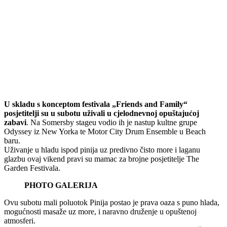
U skladu s konceptom festivala „Friends and Family“
posjetitelji su u subotu uživali u cjelodnevnoj opuštajućoj
zabavi
. Na Somersby stageu vodio ih je nastup kultne grupe
Odyssey iz New Yorka te Motor City Drum Ensemble u Beach
baru.
Uživanje u hladu ispod pinija uz predivno čisto more i laganu
glazbu ovaj vikend pravi su mamac za brojne posjetitelje The
Garden Festivala.
PHOTO GALERIJA
Ovu subotu mali poluotok Pinija postao je prava oaza s puno hlada,
mogućnosti masaže uz more, i naravno druženje u opuštenoj
atmosferi.