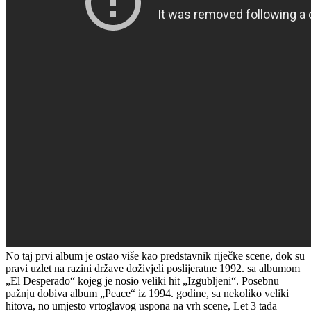
No taj prvi album je ostao više kao predstavnik riječke scene, dok su
pravi uzlet na razini države doživjeli poslijeratne 1992. sa albumom
„El Desperado“ kojeg je nosio veliki hit „Izgubljeni“. Posebnu
pažnju dobiva album „Peace“ iz 1994. godine, sa nekoliko veliki
hitova, no umjesto vrtoglavog uspona na vrh scene, Let 3 tada