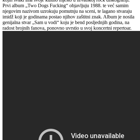
Prvi album „Two Dogs Fucking“ objavljuju 1988. te već samim
njegovim nazivom uzrokuju pomutnju na sceni, te lagano stvaraju
imidž koji je godinama postao njihov zaštitni znak. Album je nosila
genijalna stvar „Sam u vodi“ koju je bend posljednjih godina, na
radost brojnih fanova, ponovno uvrstio u svoj koncertni repertoar.