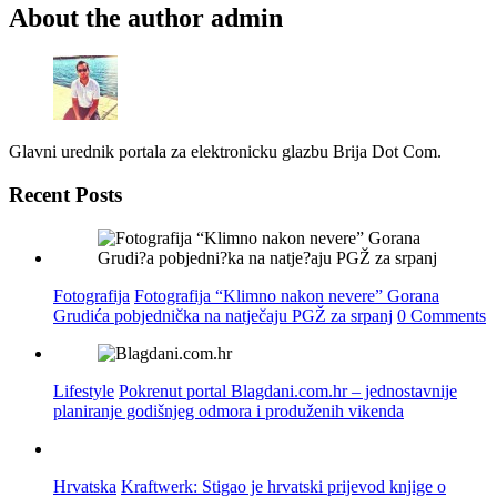
About the author
admin
Glavni urednik portala za elektronicku glazbu Brija Dot Com.
Recent Posts
Fotografija
Fotografija “Klimno nakon nevere” Gorana
Grudića pobjednička na natječaju PGŽ za srpanj
0 Comments
Lifestyle
Pokrenut portal Blagdani.com.hr – jednostavnije
planiranje godišnjeg odmora i produženih vikenda
Hrvatska
Kraftwerk: Stigao je hrvatski prijevod knjige o