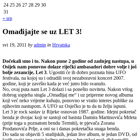
24
25
26
27
28
29
30
31
« srp
Omađijajte se uz LET 3!
svi 19, 2011
by
admin
in
Hrvatska
Dočekali smo i to. Nakon pune 2 godine od zadnjeg nastupa, u
Osijek nam ponovno dolaze riječki ambasadori dobre volje i još
bolje zezancije, Let 3
. Ugostiti će ih dobro poznata bina UFO
festivala, na kojoj su i odradili svoj nezaboravni koncert 2007.
godine, koji je završio kada je već jutro bilo svanulo.
No, ovaj puta nam Let 3 dolazi i sa ponešto noviteta. Nakon vrlog
dobrog uspjeha singla „Omađijaj me“ i uz pripreme novog albuma
koji već neko vrijeme kuhaju, ponovno se vratio interes publike za
njihovim nastupom. A UFO uz Osječko je tu da tu želju ispuni.
Let 3 je rock sastav iz Rijeke osnovan 1987. godine. Idejni pokretač
benda je dvojac koji se sastoji od basista Damira Martinovića Mrleta
(prije toga u poznatom bendu Termiti), te pjevača Zorana
Prodanovića Prlje, a oni su i danas pokretačka snaga benda.
Do sada su objavili 5 studijskih, jedan live album, te jedan DVD, od
kojih svaki ima svoje kultno mjesto u hrvatskoj rock diskografiji.