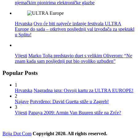
njemačkim pionirima elektroničke glazbe
Hrvatska
Ovo će biti najveće izdanje festivala ULTRA
Europe do sada – otkriven posljednji val izvođača za spektakl
u Splitu!
Vijesti
Marko Tolja predstavio duet s velikim Oliverom: “Ne
znam kada sam posljednji put bio ovoliko uzbuđen”
Popular Posts
1
Hrvatska
Nagradna igra: Osvoji kartu za ULTRA EUROPE!
2
Najave
Potvrđeno: David Guetta stiže u Zagreb!
3
Vijesti
Papaya 2009: Armin Van Buuren stiže na Zrće?
Brija Dot Com
Copyright 2020. All rights reserved.