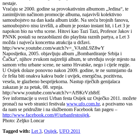
nestaje.
Vraćaju se 2000. godine sa provokativnim albumom „Jedina“, te
zanimljivim načinom promocije albuma, najavivši kolektivno
samoubojstvo na dan kada album iziđe. Na sreću brojnih fanova,
samoubojstvo nisu izvršili, a album je postao instant hit, i Let 3 je
napokon bio na vrhu scene. Hitovi kao Tazi Tazi, Profesor Jakov i
PNNK postali su nezaobilazni dio playlista raznih partya, a Let 3
možda i najveća koncertna atrakcija u državi.
http://www.youtube.com/watch?v=_VAnhL9Z8wY
Naposljetku, 2005. objavljuju album „Bombardiranje Srbija i
Čačka“, njihov zvukom najzreliji album, te utvrđuju svoje mjesto na
samom vrhu urbane scene, ne samo Hrvatske, nego i cijele regije.
U Osijek dolaze ponovno nakon 2009. godine, te ne sumnjamo da
će fešta biti onakva kakva bude i uvijek, energična, pozitivna,
vesela, te glazbeno besprijekorna. Nastup riječkih genijalaca
zakazan je za petak, 08. srpnja.
http://www.youtube.com/watch?v=Af9KrVzh8rE
Sve informacije u svezi Urban festa Osijek uz Osječko 2011. možete
pronaći na web stranici festivala
www.ufo.com.hr
, a pozivamo vas
da nam se pridružite i na službenom Facebook fan pageu –
http://www.facebook.com/#!/urbanfestosijek
.
Photo: Zeljko Loncar
Tagged with:
Let 3
,
Osijek
,
UFO 2011