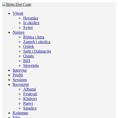
Vijesti
Hrvatska
Iz okolice
Svijet
Najave
Rijeka i Istra
Zagreb i okolica
Osijek
Split i Dalmacija
Ostalo
BiH
Slovenija
Intervjui
Profili
Sessions
Recenzije
Albumi
Festivali
Klubovi
Partyi
Singlice
Kolumne
Film