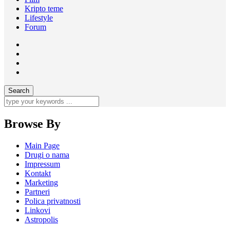
Kripto teme
Lifestyle
Forum
Browse By
Main Page
Drugi o nama
Impressum
Kontakt
Marketing
Partneri
Polica privatnosti
Linkovi
Astropolis