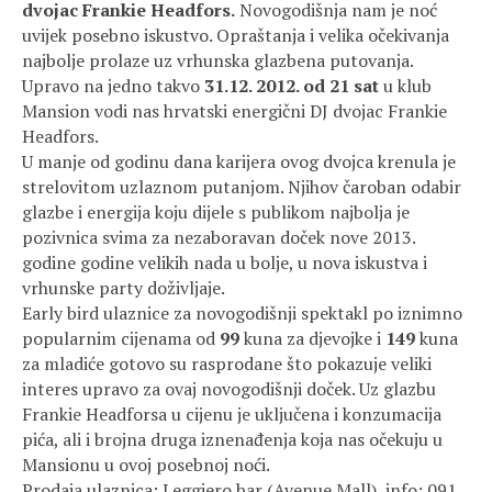
dvojac Frankie Headfors.
Novogodišnja nam je noć
uvijek posebno iskustvo. Opraštanja i velika očekivanja
najbolje prolaze uz vrhunska glazbena putovanja.
Upravo na jedno takvo
31.12. 2012. od 21 sat
u klub
Mansion vodi nas hrvatski energični DJ dvojac Frankie
Headfors.
U manje od godinu dana karijera ovog dvojca krenula je
strelovitom uzlaznom putanjom. Njihov čaroban odabir
glazbe i energija koju dijele s publikom najbolja je
pozivnica svima za nezaboravan doček nove 2013.
godine godine velikih nada u bolje, u nova iskustva i
vrhunske party doživljaje.
Early bird ulaznice za novogodišnji spektakl po iznimno
popularnim cijenama od
99
kuna za djevojke i
149
kuna
za mladiće gotovo su rasprodane što pokazuje veliki
interes upravo za ovaj novogodišnji doček. Uz glazbu
Frankie Headforsa u cijenu je uključena i konzumacija
pića, ali i brojna druga iznenađenja koja nas očekuju u
Mansionu u ovoj posebnoj noći.
Prodaja ulaznica: Leggiero bar (Avenue Mall), info: 091