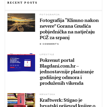
RECENT POSTS
FOTOGRAFIJA
Fotografija “Klimno nakon
nevere” Gorana Grudića
pobjednička na natječaju
PGŽ za srpanj
0 COMMENTS
LIFESTYLE
Pokrenut portal
Blagdani.com.hr –
jednostavnije planiranje
godišnjeg odmora i
produženih vikenda
HRVATSKA
Kraftwerk: Stigao je
hrvatski prijevod knjige o