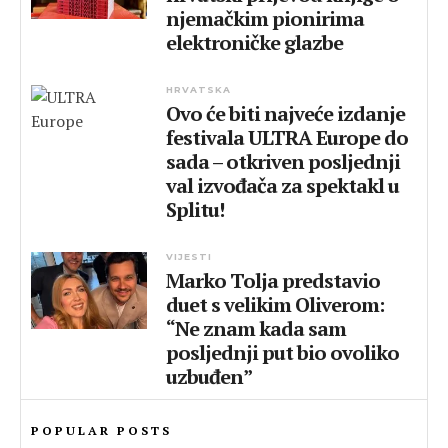
njemačkim pionirima
elektroničke glazbe
HRVATSKA
Ovo će biti najveće izdanje
festivala ULTRA Europe do
sada – otkriven posljednji
val izvođača za spektakl u
Splitu!
VIJESTI
Marko Tolja predstavio
duet s velikim Oliverom:
“Ne znam kada sam
posljednji put bio ovoliko
uzbuđen”
POPULAR POSTS