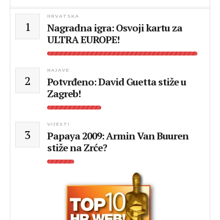
HRVATSKA
1
Nagradna igra: Osvoji kartu za
ULTRA EUROPE!
NAJAVE
2
Potvrđeno: David Guetta stiže u
Zagreb!
VIJESTI
3
Papaya 2009: Armin Van Buuren
stiže na Zrće?