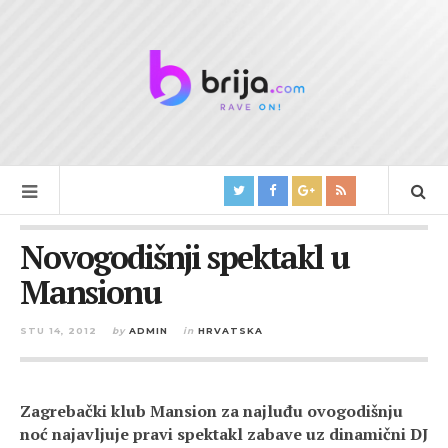
Novogodišnji spektakl u
Mansionu
STU 14, 2012
by
ADMIN
in
HRVATSKA
Zagrebački klub Mansion za najluđu ovogodišnju
noć najavljuje pravi spektakl zabave uz dinamični DJ