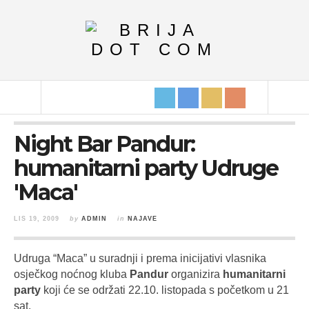
Night Bar Pandur:
humanitarni party Udruge
'Maca'
LIS 19, 2009
by
ADMIN
in
NAJAVE
Udruga “Maca” u suradnji i prema inicijativi vlasnika
osječkog noćnog kluba
Pandur
organizira
humanitarni
party
koji će se održati 22.10. listopada s početkom u 21
sat.