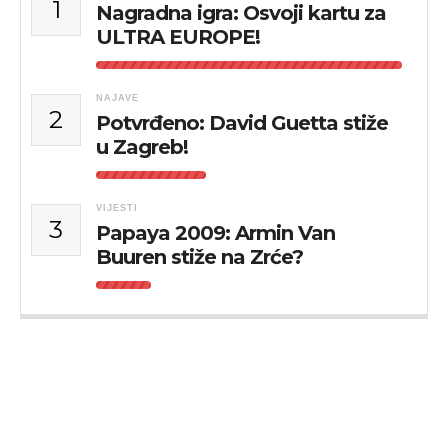
1
Nagradna igra: Osvoji kartu za
ULTRA EUROPE!
NAJAVE
2
Potvrđeno: David Guetta stiže
u Zagreb!
VIJESTI
3
Papaya 2009: Armin Van
Buuren stiže na Zrće?