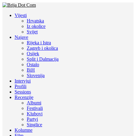
Vijesti
Hrvatska
Iz okolice
Svijet
Najave
Rijeka i Istra
Zagreb i okolica
Osijek
Split i Dalmacija
Ostalo
BiH
Slovenija
Intervjui
Profili
Sessions
Recenzije
Albumi
Festivali
Klubovi
Partyi
Singlice
Kolumne
Film