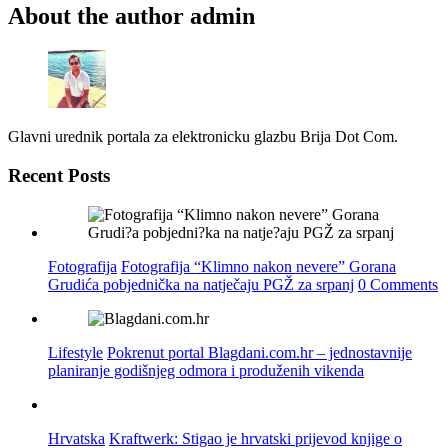
About the author
admin
Glavni urednik portala za elektronicku glazbu Brija Dot Com.
Recent Posts
Fotografija
Fotografija “Klimno nakon nevere” Gorana
Grudića pobjednička na natječaju PGŽ za srpanj
0 Comments
Lifestyle
Pokrenut portal Blagdani.com.hr – jednostavnije
planiranje godišnjeg odmora i produženih vikenda
Hrvatska
Kraftwerk: Stigao je hrvatski prijevod knjige o