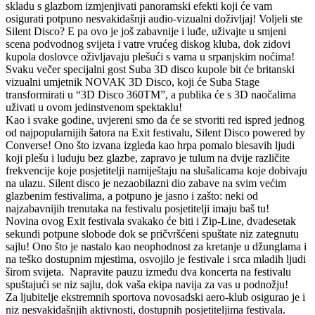
skladu s glazbom izmjenjivati panoramski efekti koji će vam
osigurati potpuno nesvakidašnji audio-vizualni doživljaj! Voljeli ste
Silent Disco? E pa ovo je još zabavnije i luđe, uživajte u smjeni
scena podvodnog svijeta i vatre vrućeg diskog kluba, dok zidovi
kupola doslovce oživljavaju plešući s vama u srpanjskim noćima!
Svaku večer specijalni gost Suba 3D disco kupole bit će britanski
vizualni umjetnik NOVAK 3D Disco, koji će Suba Stage
transformirati u “3D Disco 360TM”, a publika će s 3D naočalima
uživati u ovom jedinstvenom spektaklu!
Kao i svake godine, uvjereni smo da će se stvoriti red ispred jednog
od najpopularnijih šatora na Exit festivalu, Silent Disco powered by
Converse! Ono što izvana izgleda kao hrpa pomalo blesavih ljudi
koji plešu i luduju bez glazbe, zapravo je tulum na dvije različite
frekvencije koje posjetitelji namiještaju na slušalicama koje dobivaju
na ulazu. Silent disco je nezaobilazni dio zabave na svim većim
glazbenim festivalima, a potpuno je jasno i zašto: neki od
najzabavnijih trenutaka na festivalu posjetitelji imaju baš tu!
Novina ovog Exit festivala svakako će biti i Zip-Line, dvadesetak
sekundi potpune slobode dok se pričvršćeni spuštate niz zategnutu
sajlu! Ono što je nastalo kao neophodnost za kretanje u džunglama i
na teško dostupnim mjestima, osvojilo je festivale i srca mladih ljudi
širom svijeta. Napravite pauzu između dva koncerta na festivalu
spuštajući se niz sajlu, dok vaša ekipa navija za vas u podnožju!
Za ljubitelje ekstremnih sportova novosadski aero-klub osigurao je i
niz nesvakidašnjih aktivnosti, dostupnih posjetiteljima festivala.