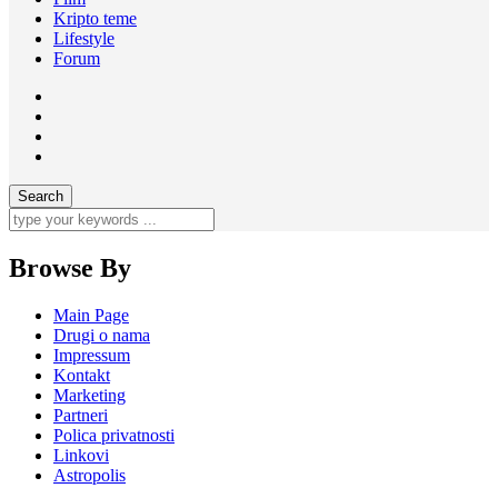
Kripto teme
Lifestyle
Forum
Browse By
Main Page
Drugi o nama
Impressum
Kontakt
Marketing
Partneri
Polica privatnosti
Linkovi
Astropolis