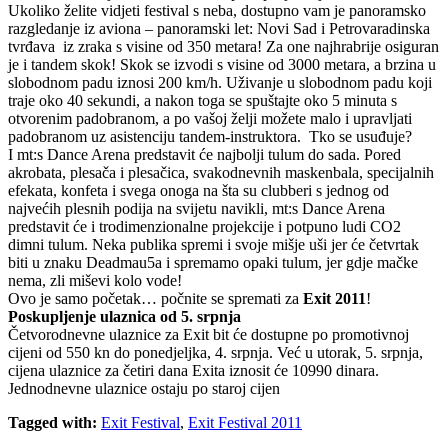
Ukoliko želite vidjeti festival s neba, dostupno vam je panoramsko
razgledanje iz aviona – panoramski let: Novi Sad i Petrovaradinska
tvrđava iz zraka s visine od 350 metara! Za one najhrabrije osiguran
je i tandem skok! Skok se izvodi s visine od 3000 metara, a brzina u
slobodnom padu iznosi 200 km/h. Uživanje u slobodnom padu koji
traje oko 40 sekundi, a nakon toga se spuštajte oko 5 minuta s
otvorenim padobranom, a po vašoj želji možete malo i upravljati
padobranom uz asistenciju tandem-instruktora. Tko se usuđuje?
I mt:s Dance Arena predstavit će najbolji tulum do sada. Pored
akrobata, plesača i plesačica, svakodnevnih maskenbala, specijalnih
efekata, konfeta i svega onoga na šta su clubberi s jednog od
najvećih plesnih podija na svijetu navikli, mt:s Dance Arena
predstavit će i trodimenzionalne projekcije i potpuno ludi CO2
dimni tulum. Neka publika spremi i svoje mišje uši jer će četvrtak
biti u znaku Deadmau5a i spremamo opaki tulum, jer gdje mačke
nema, zli miševi kolo vode!
Ovo je samo početak… počnite se spremati za
Exit 2011
!
Poskupljenje ulaznica od 5. srpnja
Četvorodnevne ulaznice za Exit bit će dostupne po promotivnoj
cijeni od 550 kn do ponedjeljka, 4. srpnja. Već u utorak, 5. srpnja,
cijena ulaznice za četiri dana Exita iznosit će 10990 dinara.
Jednodnevne ulaznice ostaju po staroj cijen
Tagged with:
Exit Festival
,
Exit Festival 2011