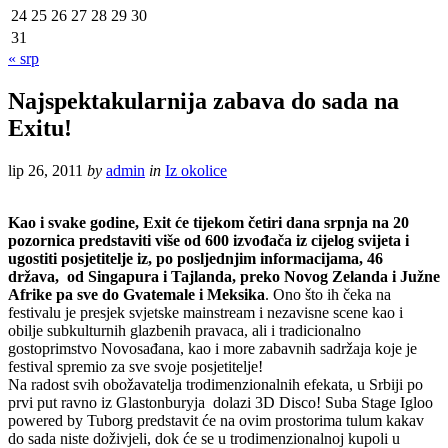
24
25
26
27
28
29
30
31
« srp
Najspektakularnija zabava do sada na
Exitu!
lip 26, 2011
by
admin
in
Iz okolice
Kao i svake godine, Exit će tijekom četiri dana srpnja na 20
pozornica predstaviti više od 600 izvođača iz cijelog svijeta i
ugostiti posjetitelje iz, po posljednjim informacijama, 46
država, od Singapura i Tajlanda, preko Novog Zelanda i Južne
Afrike pa sve do Gvatemale i Meksika
. Ono što ih čeka na
festivalu je presjek svjetske mainstream i nezavisne scene kao i
obilje subkulturnih glazbenih pravaca, ali i tradicionalno
gostoprimstvo Novosađana, kao i more zabavnih sadržaja koje je
festival spremio za sve svoje posjetitelje!
Na radost svih obožavatelja trodimenzionalnih efekata, u Srbiji po
prvi put ravno iz Glastonburyja dolazi 3D Disco! Suba Stage Igloo
powered by Tuborg predstavit će na ovim prostorima tulum kakav
do sada niste doživjeli, dok će se u trodimenzionalnoj kupoli u