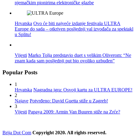
njemačkim pionirima elektroničke glazbe
Hrvatska
Ovo će biti najveće izdanje festivala ULTRA
Europe do sada – otkriven posljednji val izvođača za spektakl
u Splitu!
Vijesti
Marko Tolja predstavio duet s velikim Oliverom: “Ne
znam kada sam posljednji put bio ovoliko uzbuđen”
Popular Posts
1
Hrvatska
Nagradna igra: Osvoji kartu za ULTRA EUROPE!
2
Najave
Potvrđeno: David Guetta stiže u Zagreb!
3
Vijesti
Papaya 2009: Armin Van Buuren stiže na Zrće?
Brija Dot Com
Copyright 2020. All rights reserved.