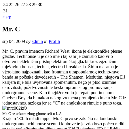
24
25
26
27
28
29
30
31
« srp
Mr. C
srp 04, 2009
by
admin
in
Profili
Mr. C, pravim imenom Richard West, ikona je elektroničke plesne
glazbe. Techhouse-u je dao ime i taj žanr je zamislio kao vrlo
otvoren i eklektičan pristup elektroničkoj glazbi kroz egzotičnu
mješavinu housea, techna, electra i breakbeata. Širim masama je
vjerojatno najpoznatiji kao frontman utrapopularnog techno-rave
banda sa početka devedesetih – The Shamen. Međutim, njegova DJ
karijera nije bila uvjetovana spomenutim, nego je plod iznimne
darovitosti, požrtvovnosti te beskompromisnog promoviranja
underground scene. Kao tinejdžer volio je repati pod imenom
Chelsea Boy, da bi nakon nekog vremena promijenio ime u Mr. C iz
jednostavnog razloga jer se “C” na engleskom rimuje s puno toga.
Mr. C se uskoro zbog glume seli u L.A.
Krajem ‘80-ih mladi rapper Mr. C prvo se zakačio na londonsku
underground acid house scenu i klubove te je vrlo brzo počeo raditi
sa tada već afirmiranim djima poput Kid Bachelora, “Evil” Eddie