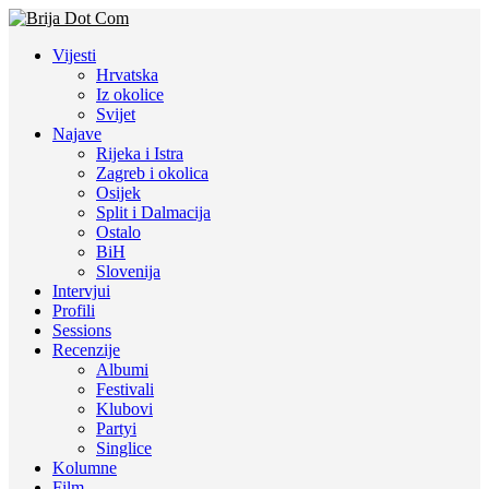
Vijesti
Hrvatska
Iz okolice
Svijet
Najave
Rijeka i Istra
Zagreb i okolica
Osijek
Split i Dalmacija
Ostalo
BiH
Slovenija
Intervjui
Profili
Sessions
Recenzije
Albumi
Festivali
Klubovi
Partyi
Singlice
Kolumne
Film