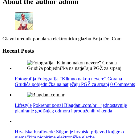
About the author
admin
Glavni urednik portala za elektronicku glazbu Brija Dot Com.
Recent Posts
Fotografija
Fotografija “Klimno nakon nevere” Gorana
Grudića pobjednička na natječaju PGŽ za srpanj
0 Comments
Lifestyle
Pokrenut portal Blagdani.com.hr – jednostavnije
planiranje godišnjeg odmora i produženih vikenda
Hrvatska
Kraftwerk: Stigao je hrvatski prijevod knjige o
njemačkim pionirima elektroničke glazbe