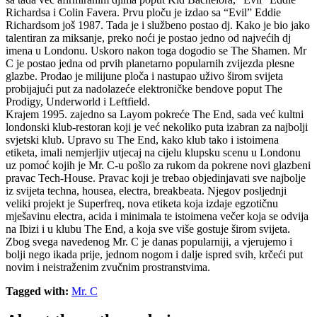
Richardsa i Colin Favera. Prvu ploču je izdao sa “Evil” Eddie
Richardsom još 1987. Tada je i službeno postao dj. Kako je bio jako
talentiran za miksanje, preko noći je postao jedno od najvećih dj
imena u Londonu. Uskoro nakon toga dogodio se The Shamen. Mr
C je postao jedna od prvih planetarno popularnih zvijezda plesne
glazbe. Prodao je milijune ploča i nastupao uživo širom svijeta
probijajući put za nadolazeće elektroničke bendove poput The
Prodigy, Underworld i Leftfield.
Krajem 1995. zajedno sa Layom pokreće The End, sada već kultni
londonski klub-restoran koji je već nekoliko puta izabran za najbolji
svjetski klub. Upravo su The End, kako klub tako i istoimena
etiketa, imali nemjerljiv utjecaj na cijelu klupsku scenu u Londonu
uz pomoć kojih je Mr. C-u pošlo za rukom da pokrene novi glazbeni
pravac Tech-House. Pravac koji je trebao objedinjavati sve najbolje
iz svijeta techna, housea, electra, breakbeata. Njegov posljednji
veliki projekt je Superfreq, nova etiketa koja izdaje egzotičnu
mješavinu electra, acida i minimala te istoimena večer koja se odvija
na Ibizi i u klubu The End, a koja sve više gostuje širom svijeta.
Zbog svega navedenog Mr. C je danas popularniji, a vjerujemo i
bolji nego ikada prije, jednom nogom i dalje ispred svih, krčeći put
novim i neistraženim zvučnim prostranstvima.
Tagged with:
Mr. C