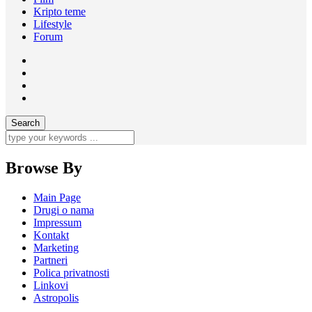
Kripto teme
Lifestyle
Forum
Browse By
Main Page
Drugi o nama
Impressum
Kontakt
Marketing
Partneri
Polica privatnosti
Linkovi
Astropolis