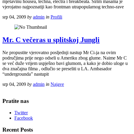
mješavinu housea, techna, electra i breakbeata. Širim masama je
vjerojatno najpoznatiji kao frontman utrapopularnog techno-rave
srp 04, 2009
by
admin
in
Profili
Mr. C večeras u splitskoj Jungli
Ne propustite vjerovatno posljednji nastup Mr Ci-ja na ovim
područjima prije nego odseli u Ameriku zbog glume. Naime Mr C
se već duže vrijem uspješno bavi glumom, a kako je dobio uloge u
dva značajna filma , odlučio se preseliti u LA. Ambasador
“undergrounda” nastupit
srp 04, 2009
by
admin
in
Najave
Pratite nas
Twitter
Facebook
Recent Posts