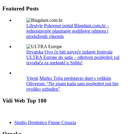
Featured Posts
Lifestyle
Pokrenut portal Blagdani.com.hr –
jednostavnije planiranje godišnjeg odmora i
produženih vikenda
Hrvatska
Ovo će biti najveće izdanje festivala
ULTRA Europe do sada – otkriven posljednji val
izvođača za spektakl u Splitu!
Vijesti
Marko Tolja predstavio duet s velikim
Oliverom: “Ne znam kada sam posljednji put bio
ovoliko uzbuđen”
Vidi Web Top 100
Studio Dentistico Fiume Croazia
Oznake