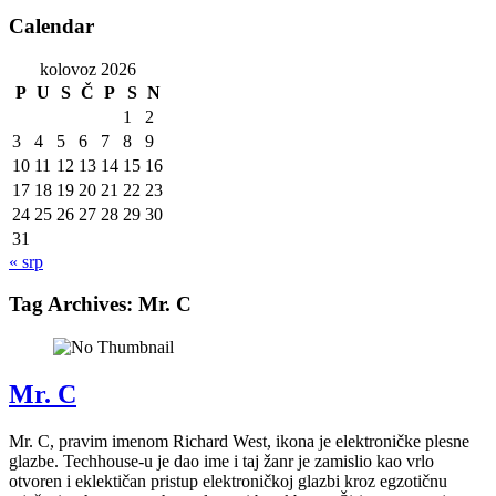
Calendar
kolovoz 2026
P
U
S
Č
P
S
N
1
2
3
4
5
6
7
8
9
10
11
12
13
14
15
16
17
18
19
20
21
22
23
24
25
26
27
28
29
30
31
« srp
Tag Archives:
Mr. C
Mr. C
Mr. C, pravim imenom Richard West, ikona je elektroničke plesne
glazbe. Techhouse-u je dao ime i taj žanr je zamislio kao vrlo
otvoren i eklektičan pristup elektroničkoj glazbi kroz egzotičnu