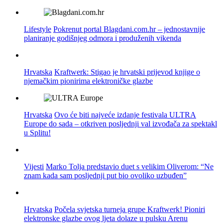
Lifestyle
Pokrenut portal Blagdani.com.hr – jednostavnije
planiranje godišnjeg odmora i produženih vikenda
Hrvatska
Kraftwerk: Stigao je hrvatski prijevod knjige o
njemačkim pionirima elektroničke glazbe
Hrvatska
Ovo će biti najveće izdanje festivala ULTRA
Europe do sada – otkriven posljednji val izvođača za spektakl
u Splitu!
Vijesti
Marko Tolja predstavio duet s velikim Oliverom: “Ne
znam kada sam posljednji put bio ovoliko uzbuđen”
Hrvatska
Počela svjetska turneja grupe Kraftwerk! Pioniri
elektronske glazbe ovog ljeta dolaze u pulsku Arenu