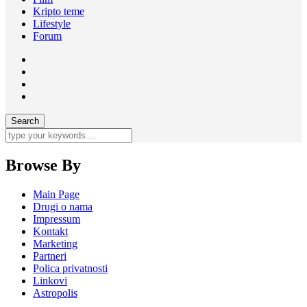
Kripto teme
Lifestyle
Forum
Browse By
Main Page
Drugi o nama
Impressum
Kontakt
Marketing
Partneri
Polica privatnosti
Linkovi
Astropolis