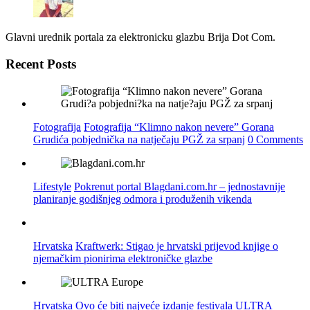
Glavni urednik portala za elektronicku glazbu Brija Dot Com.
Recent Posts
Fotografija
Fotografija “Klimno nakon nevere” Gorana
Grudića pobjednička na natječaju PGŽ za srpanj
0 Comments
Lifestyle
Pokrenut portal Blagdani.com.hr – jednostavnije
planiranje godišnjeg odmora i produženih vikenda
Hrvatska
Kraftwerk: Stigao je hrvatski prijevod knjige o
njemačkim pionirima elektroničke glazbe
Hrvatska
Ovo će biti najveće izdanje festivala ULTRA