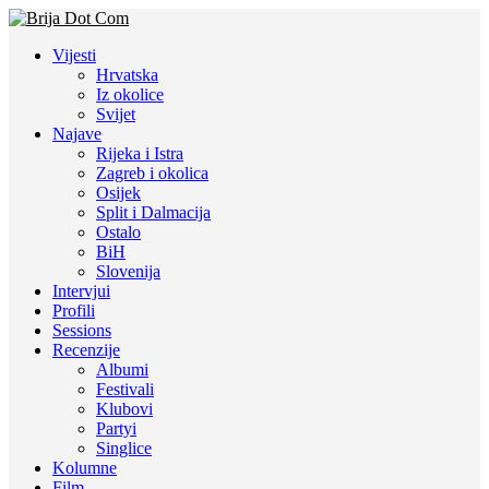
Vijesti
Hrvatska
Iz okolice
Svijet
Najave
Rijeka i Istra
Zagreb i okolica
Osijek
Split i Dalmacija
Ostalo
BiH
Slovenija
Intervjui
Profili
Sessions
Recenzije
Albumi
Festivali
Klubovi
Partyi
Singlice
Kolumne
Film