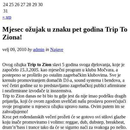
24
25
26
27
28
29
30
31
« srp
Mjesec ožujak u znaku pet godina Trip To
Ziona!
velj 09, 2010
by
admin
in
Najave
Ovog ožujka
Trip to Zion
slavi 5 godina svoga djelovanja, koje je
započelo
15.3.2005.
kao mjesečni program u klubu Močvara, a
postepeno se proširilo po ostalim zagrebačkim klubovima. Sve je
krenulo promoviranjem domaćih DJ-a, sound systema i bendova, a
već četiri godine uz to predstavljamo zagrebačkoj publici afirmirane
i neafirmirane izvođače iz inozemstva.
Trip to Zion danas ne bi bio tu gdje jest da nije imao podršku dragih
prijatelja, koji će ovom zgodom uveličati našu proslavu posvećujući
svoje programe u mjesecu ožujku upravo nama. Ovim putem im se
zahvaljujemo!
Kroz pet rođendanskih večeri prožeti će se gotovo svi stilovi glazbe
koju inače promoviramo i volimo: reggae, dub, dubstep, breakbeat,
drum’n’bass i trance tako da će se sigurno naći za svakoga po nešto.