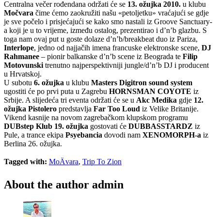
Centralna večer rođendana održati će se
13. ožujka 2010.
u klubu
Močvara
čime ćemo zaokružiti našu «petoljetku» vraćajući se gdje
je sve počelo i prisjećajući se kako smo nastali iz Groove Sanctuary-
a koji je u to vrijeme, između ostalog, prezentirao i d’n’b glazbu. S
toga nam ovaj put u goste dolaze d’n’b/breakbeat duo iz Pariza,
Interlope
, jedno od najjačih imena francuske elektronske scene,
DJ
Rahmanee
– pionir balkanske d’n’b scene iz Beograda te
Filip
Motovunski
trenutno najperspektivniji jungle/d’n’b DJ i producent
u Hrvatskoj.
U subotu
6. ožujka
u klubu
Masters Digitron sound system
ugostiti će po prvi puta u Zagrebu
HORNSMAN COYOTE
iz
Srbije. A slijedeća tri eventa održati će se u
Akc Medika
gdje
12.
ožujka Pistolero
predstavlja
Far Too Loud
iz Velike Britanije.
Vikend kasnije na novom zagrebačkom klupskom programu
DUBstep Klub 19. ožujka
gostovati će
DUBBASSTARDZ
iz
Pule, a trance ekipa
Psyebancia
dovodi nam
XENOMORPH-a
iz
Berlina 26. ožujka.
Tagged with:
MoÄvara
,
Trip To Zion
About the author
admin