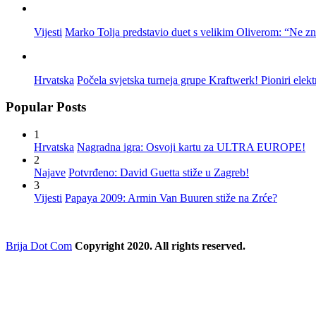
Vijesti
Marko Tolja predstavio duet s velikim Oliverom: “Ne z
Hrvatska
Počela svjetska turneja grupe Kraftwerk! Pioniri elek
Popular Posts
1
Hrvatska
Nagradna igra: Osvoji kartu za ULTRA EUROPE!
2
Najave
Potvrđeno: David Guetta stiže u Zagreb!
3
Vijesti
Papaya 2009: Armin Van Buuren stiže na Zrće?
Brija Dot Com
Copyright 2020. All rights reserved.