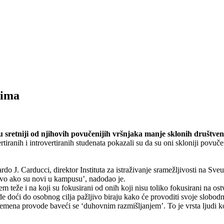
jima
nisu sretniji od njihovih povučenijih vršnjaka manje sklonih društve
ertiranih i introvertiranih studenata pokazali su da su oni skloniji povu
nardo J. Carducci, direktor Instituta za istraživanje sramežljivosti na Sveu
tovo ako su novi u kampusu’, nadodao je.
em teže i na koji su fokusirani od onih koji nisu toliko fokusirani na ost
de doći do osobnog cilja pažljivo biraju kako će provoditi svoje slobodno
mena provode baveći se ‘duhovnim razmišljanjem’. To je vrsta ljudi koji