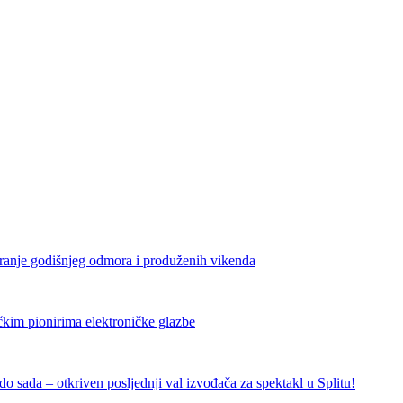
iranje godišnjeg odmora i produženih vikenda
čkim pionirima elektroničke glazbe
 sada – otkriven posljednji val izvođača za spektakl u Splitu!