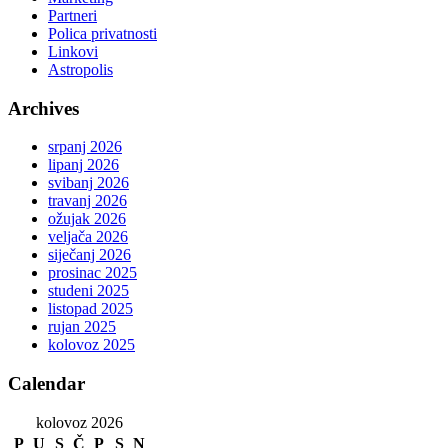
Partneri
Polica privatnosti
Linkovi
Astropolis
Archives
srpanj 2026
lipanj 2026
svibanj 2026
travanj 2026
ožujak 2026
veljača 2026
siječanj 2026
prosinac 2025
studeni 2025
listopad 2025
rujan 2025
kolovoz 2025
Calendar
kolovoz 2026
P
U
S
Č
P
S
N