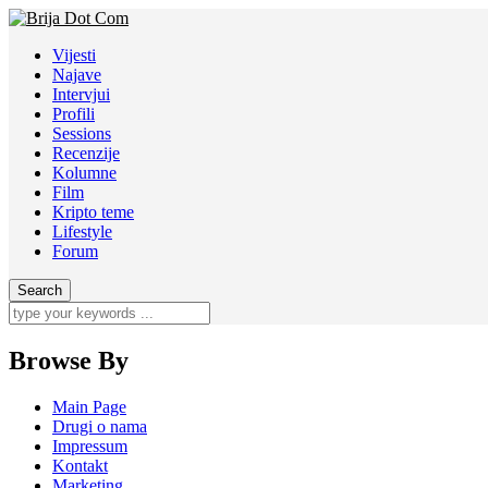
Vijesti
Najave
Intervjui
Profili
Sessions
Recenzije
Kolumne
Film
Kripto teme
Lifestyle
Forum
Browse By
Main Page
Drugi o nama
Impressum
Kontakt
Marketing