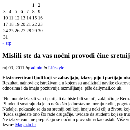
1
2
3
4
5
6
7
8
9
10
11
12
13
14
15
16
17
18
19
20
21
22
23
24
25
26
27
28
29
30
31
« srp
Mislili ste da vas noćni provodi čine sretni
ruj 03, 2011
by
admin
in
Lifestyle
Ekstrovertirani ljudi koji se zabavljaju, izlaze, piju i partijaju 
Rezultati najnovijeg istraživanja u kojem su analizirali navike ekstrov
odnosima i da imaju pozitivnija razmišljanja, piše dailymail.co.uk.
‘Ne morate izlaziti van i partijati da biste bili sretni’, zaključio je Ber
‘Studenti smatraju da je to nešto što jednostavno moraju raditi, pogo
Nadalje, pokazalo se da su sretniji oni koji imaju neki cilj u životu koj
‘Kada sagledate ono što rade drugačije, uviđate da studenti koji se tru
Ne izlaze van i ne prepuštaju se noćnim provodima kao ostali. Više vre
Izvor
:
Magazin.hr