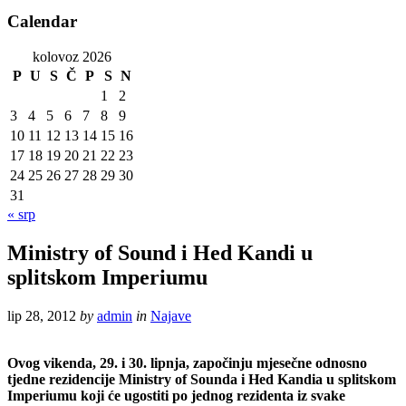
Calendar
kolovoz 2026
P
U
S
Č
P
S
N
1
2
3
4
5
6
7
8
9
10
11
12
13
14
15
16
17
18
19
20
21
22
23
24
25
26
27
28
29
30
31
« srp
Ministry of Sound i Hed Kandi u
splitskom Imperiumu
lip 28, 2012
by
admin
in
Najave
Ovog vikenda, 29. i 30. lipnja, započinju mjesečne odnosno
tjedne rezidencije Ministry of Sounda i Hed Kandia u splitskom
Imperiumu koji će ugostiti po jednog rezidenta iz svake