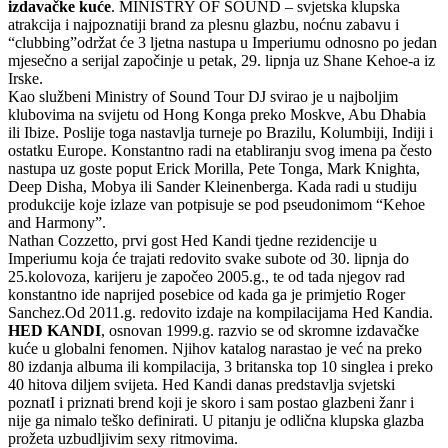
izdavačke kuće
. MINISTRY OF SOUND – svjetska klupska
atrakcija i najpoznatiji brand za plesnu glazbu, noćnu zabavu i
“clubbing”održat će 3 ljetna nastupa u Imperiumu odnosno po jedan
mjesečno a serijal započinje u petak, 29. lipnja uz Shane Kehoe-a iz
Irske.
Kao službeni Ministry of Sound Tour DJ svirao je u najboljim
klubovima na svijetu od Hong Konga preko Moskve, Abu Dhabia
ili Ibize. Poslije toga nastavlja turneje po Brazilu, Kolumbiji, Indiji i
ostatku Europe. Konstantno radi na etabliranju svog imena pa često
nastupa uz goste poput Erick Morilla, Pete Tonga, Mark Knighta,
Deep Disha, Mobya ili Sander Kleinenberga. Kada radi u studiju
produkcije koje izlaze van potpisuje se pod pseudonimom “Kehoe
and Harmony”.
Nathan Cozzetto, prvi gost Hed Kandi tjedne rezidencije u
Imperiumu koja će trajati redovito svake subote od 30. lipnja do
25.kolovoza, karijeru je započeo 2005.g., te od tada njegov rad
konstantno ide naprijed posebice od kada ga je primjetio Roger
Sanchez.Od 2011.g. redovito izdaje na kompilacijama Hed Kandia.
HED KANDI
, osnovan 1999.g. razvio se od skromne izdavačke
kuće u globalni fenomen. Njihov katalog narastao je već na preko
80 izdanja albuma ili kompilacija, 3 britanska top 10 singlea i preko
40 hitova diljem svijeta. Hed Kandi danas predstavlja svjetski
poznatI i priznati brend koji je skoro i sam postao glazbeni žanr i
nije ga nimalo teško definirati. U pitanju je odlična klupska glazba
prožeta uzbudljivim sexy ritmovima.