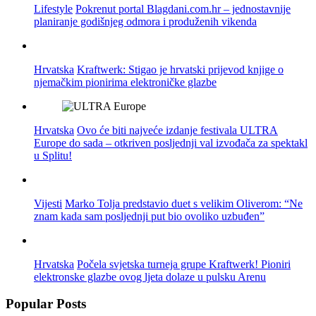
Lifestyle
Pokrenut portal Blagdani.com.hr – jednostavnije
planiranje godišnjeg odmora i produženih vikenda
Hrvatska
Kraftwerk: Stigao je hrvatski prijevod knjige o
njemačkim pionirima elektroničke glazbe
Hrvatska
Ovo će biti najveće izdanje festivala ULTRA
Europe do sada – otkriven posljednji val izvođača za spektakl
u Splitu!
Vijesti
Marko Tolja predstavio duet s velikim Oliverom: “Ne
znam kada sam posljednji put bio ovoliko uzbuđen”
Hrvatska
Počela svjetska turneja grupe Kraftwerk! Pioniri
elektronske glazbe ovog ljeta dolaze u pulsku Arenu
Popular Posts