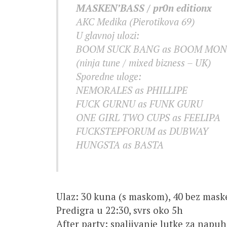
MASKEN’BASS / pr0n editionx
AKC Medika (Pierotikova 69)
U glavnoj ulozi:
BOOM SUCK BANG as BOOM MON
(ninja tune / mixed bizness – UK)
Sporedne uloge:
NEMORALES as PHILLIPE
FUCK GURNU as FUNK GURU
ONE GIRL TWO CUPS as FEELIPA
FUCKSTEPFORUM as DUBWAY
HUNGSTA as BASTA
Ulaz: 30 kuna (s maskom), 40 bez mask
Predigra u 22:30, svrs oko 5h
After party: spaljivanje lutke za napu