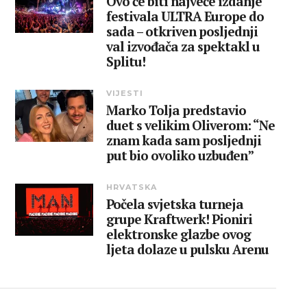
Ovo će biti najveće izdanje
festivala ULTRA Europe do
sada – otkriven posljednji
val izvođača za spektakl u
Splitu!
VIJESTI
Marko Tolja predstavio
duet s velikim Oliverom: “Ne
znam kada sam posljednji
put bio ovoliko uzbuđen”
HRVATSKA
Počela svjetska turneja
grupe Kraftwerk! Pioniri
elektronske glazbe ovog
ljeta dolaze u pulsku Arenu