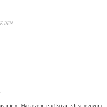
K BEN
e
havanje na Markovom trgu! Kriva je, bez pogovora ;