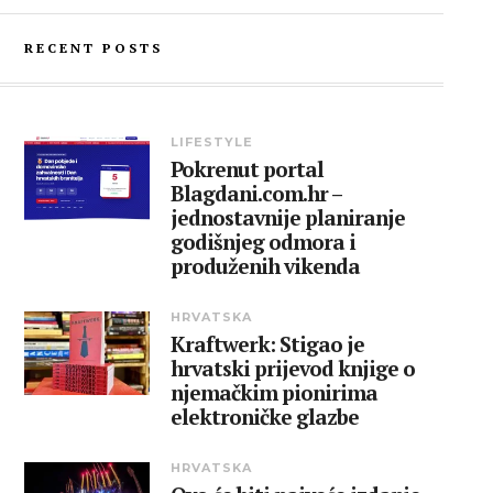
RECENT POSTS
LIFESTYLE
Pokrenut portal
Blagdani.com.hr –
jednostavnije planiranje
godišnjeg odmora i
produženih vikenda
HRVATSKA
Kraftwerk: Stigao je
hrvatski prijevod knjige o
njemačkim pionirima
elektroničke glazbe
HRVATSKA