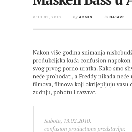
VELJ 09, 2010
by
ADMIN
in
NAJAVE
Nakon više godina snimanja niskobudž
produkcijska kuća confusion napokon k
svog prvog porno uratka. Kako smo sh
neće prohodati, a Freddy nikada neće u
filmova, filmova koji okrijepljuju vasu d
zudnju, pohotu i razvrat.
Subota, 13.02.2010.
confusion productions predstavlja: