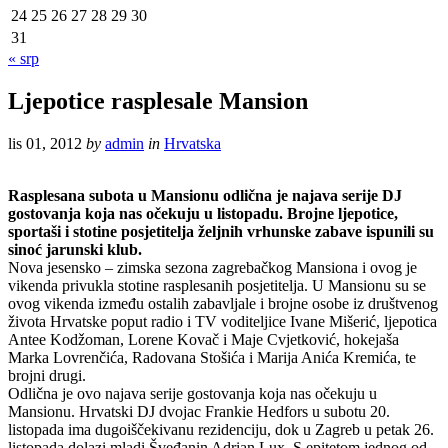
24
25
26
27
28
29
30
31
« srp
Ljepotice rasplesale Mansion
lis 01, 2012
by
admin
in
Hrvatska
Rasplesana subota u Mansionu odlična je najava serije DJ
gostovanja koja nas očekuju u listopadu. Brojne ljepotice,
sportaši i stotine posjetitelja željnih vrhunske zabave ispunili su
sinoć jarunski klub.
Nova jesensko – zimska sezona zagrebačkog Mansiona i ovog je
vikenda privukla stotine rasplesanih posjetitelja. U Mansionu su se
ovog vikenda između ostalih zabavljale i brojne osobe iz društvenog
života Hrvatske poput radio i TV voditeljice Ivane Mišerić, ljepotica
Antee Kodžoman, Lorene Kovač i Maje Cvjetković, hokejaša
Marka Lovrenčića, Radovana Stošića i Marija Anića Kremića, te
brojni drugi.
Odlična je ovo najava serije gostovanja koja nas očekuju u
Mansionu. Hrvatski DJ dvojac Frankie Hedfors u subotu 20.
listopada ima dugoiščekivanu rezidenciju, dok u Zagreb u petak 26.
listopada dolazi mladi Šveđanin Adrian Lux. S epitetom jednog od