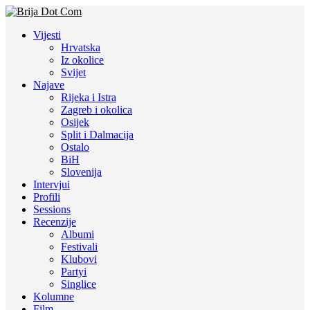
Vijesti
Hrvatska
Iz okolice
Svijet
Najave
Rijeka i Istra
Zagreb i okolica
Osijek
Split i Dalmacija
Ostalo
BiH
Slovenija
Intervjui
Profili
Sessions
Recenzije
Albumi
Festivali
Klubovi
Partyi
Singlice
Kolumne
Film