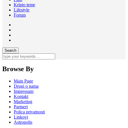
Kripto teme
Lifestyle
Forum
Browse By
Main Page
Drugi o nama
Impressum
Kontakt
Marketing
Partneri
Polica privatnosti
Linkovi
Astropolis