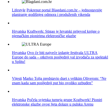
Lifestyle
Pokrenut portal Blagdani.com.hr – jednostavnije
planiranje godišnjeg odmora i produženih vikenda
Hrvatska
Kraftwerk: Stigao je hrvatski prijevod knjige o
njemačkim pionirima elektroničke glazbe
Hrvatska
Ovo će biti najveće izdanje festivala ULTRA
Europe do sada – otkriven posljednji val izvođača za spektakl
u Splitu!
Vijesti
Marko Tolja predstavio duet s velikim Oliverom: “Ne
znam kada sam posljednji put bio ovoliko uzbuđen”
Hrvatska
Počela svjetska turneja grupe Kraftwerk! Pioniri
elektronske glazbe ovog ljeta dolaze u pulsku Arenu