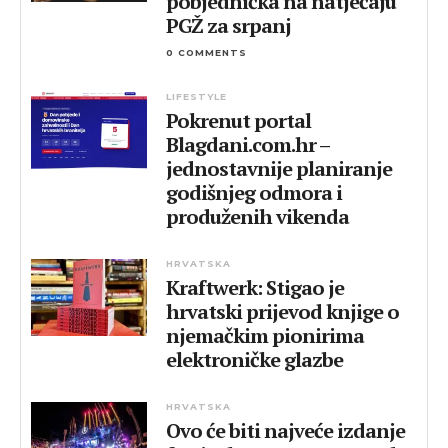
pobjednička na natječaju
PGŽ za srpanj
0 COMMENTS
LIFESTYLE
Pokrenut portal
Blagdani.com.hr –
jednostavnije planiranje
godišnjeg odmora i
produženih vikenda
HRVATSKA
Kraftwerk: Stigao je
hrvatski prijevod knjige o
njemačkim pionirima
elektroničke glazbe
HRVATSKA
Ovo će biti najveće izdanje