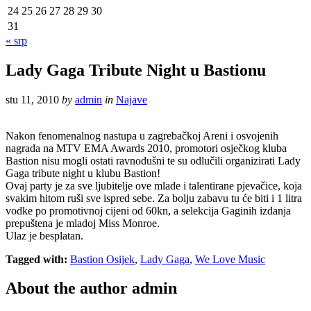
24
25
26
27
28
29
30
31
« srp
Lady Gaga Tribute Night u Bastionu
stu 11, 2010
by
admin
in
Najave
Nakon fenomenalnog nastupa u zagrebačkoj Areni i osvojenih
nagrada na MTV EMA Awards 2010, promotori osječkog kluba
Bastion nisu mogli ostati ravnodušni te su odlučili organizirati Lady
Gaga tribute night u klubu Bastion!
Ovaj party je za sve ljubitelje ove mlade i talentirane pjevačice, koja
svakim hitom ruši sve ispred sebe. Za bolju zabavu tu će biti i 1 litra
vodke po promotivnoj cijeni od 60kn, a selekcija Gaginih izdanja
prepuštena je mladoj Miss Monroe.
Ulaz je besplatan.
Tagged with:
Bastion Osijek
,
Lady Gaga
,
We Love Music
About the author
admin