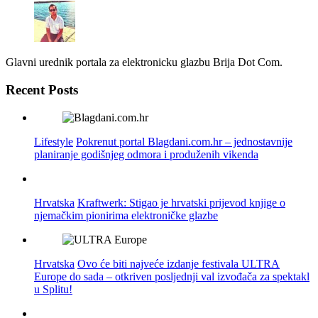
Glavni urednik portala za elektronicku glazbu Brija Dot Com.
Recent Posts
Lifestyle
Pokrenut portal Blagdani.com.hr – jednostavnije
planiranje godišnjeg odmora i produženih vikenda
Hrvatska
Kraftwerk: Stigao je hrvatski prijevod knjige o
njemačkim pionirima elektroničke glazbe
Hrvatska
Ovo će biti najveće izdanje festivala ULTRA
Europe do sada – otkriven posljednji val izvođača za spektakl
u Splitu!