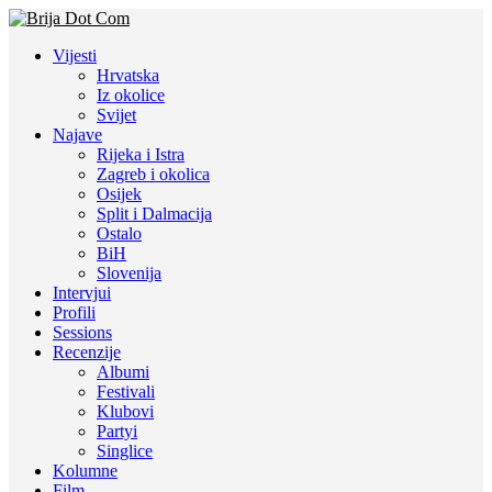
Vijesti
Hrvatska
Iz okolice
Svijet
Najave
Rijeka i Istra
Zagreb i okolica
Osijek
Split i Dalmacija
Ostalo
BiH
Slovenija
Intervjui
Profili
Sessions
Recenzije
Albumi
Festivali
Klubovi
Partyi
Singlice
Kolumne
Film