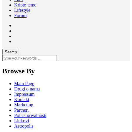
Kripto teme
Lifestyle
Forum
Browse By
Main Page
Drugi o nama
Impressum
Kontakt
Marketing
Partneri
Polica privatnosti
Linkovi
Astropolis