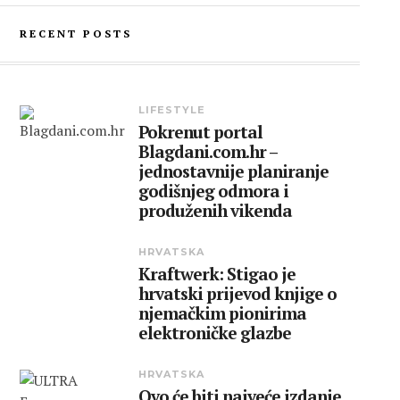
RECENT POSTS
LIFESTYLE
Pokrenut portal
Blagdani.com.hr –
jednostavnije planiranje
godišnjeg odmora i
produženih vikenda
HRVATSKA
Kraftwerk: Stigao je
hrvatski prijevod knjige o
njemačkim pionirima
elektroničke glazbe
HRVATSKA
Ovo će biti najveće izdanje