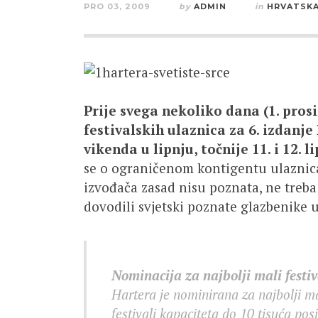
PRO 03, 2009
by
ADMIN
in
HRVATSK
Prije svega nekoliko dana (1. pro
festivalskih ulaznica za 6. izdanj
vikenda u lipnju, točnije 11. i 12. 
se o ograničenom kontigentu ulaznica
izvođača zasad nisu poznata, ne treb
dovodili svjetski poznate glazbenike u
Nominacija za najbolji mali festiv
Hartera je nominirana za najbolji mal
festivali kapaciteta do 10 tisuća posj