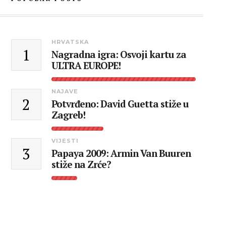
HRVATSKA
1
Nagradna igra: Osvoji kartu za
ULTRA EUROPE!
NAJAVE
2
Potvrđeno: David Guetta stiže u
Zagreb!
VIJESTI
3
Papaya 2009: Armin Van Buuren
stiže na Zrće?