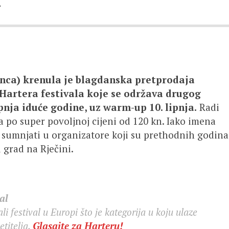
A
sinca) krenula je blagdanska pretprodaja
e Hartera festivala koje se održava drugog
lipnja iduće godine, uz warm-up 10. lipnja.
Radi
 po super povoljnoj cijeni od 120 kn. Iako imena
a sumnjati u organizatore koji su prethodnih godina
 grad na Rječini.
al
i festival u Europi što je kategorija u koju ulaze
etitelja.
Glasajte za Harteru!