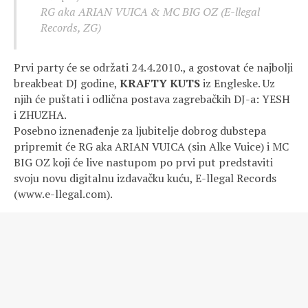
RG aka ARIAN VUICA & MC BIG OZ (E-llegal
Records, ZG)
Prvi party će se održati 24.4.2010., a gostovat će najbolji
breakbeat DJ godine,
KRAFTY KUTS
iz Engleske. Uz
njih će puštati i odlična postava zagrebačkih DJ-a: YESH
i ZHUZHA.
Posebno iznenađenje za ljubitelje dobrog dubstepa
pripremit će RG aka ARIAN VUICA (sin Alke Vuice) i MC
BIG OZ koji će live nastupom po prvi put predstaviti
svoju novu digitalnu izdavačku kuću, E-llegal Records
(www.e-llegal.com).