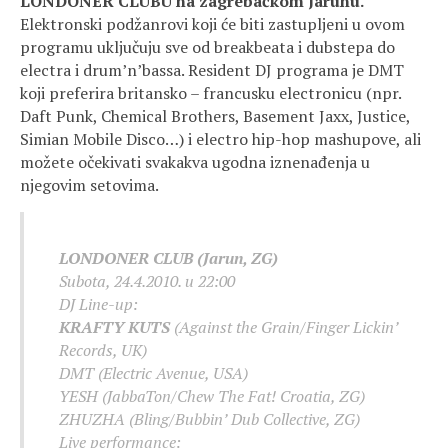
LONDONER CLUBU na zagrebačkom Jarunu.
Elektronski podžanrovi koji će biti zastupljeni u ovom
programu uključuju sve od breakbeata i dubstepa do
electra i drum’n’bassa. Resident DJ programa je DMT
koji preferira britansko – francusku electronicu (npr.
Daft Punk, Chemical Brothers, Basement Jaxx, Justice,
Simian Mobile Disco…) i electro hip-hop mashupove, ali
možete očekivati svakakva ugodna iznenađenja u
njegovim setovima.
LONDONER CLUB (Jarun, ZG)
Subota, 24.4.2010. u 22:00
DJ Line-up:
KRAFTY KUTS
(Against the Grain/Finger Lickin’
Records, UK)
DMT (Electric Avenue, USA)
YESH (JabbaTon/Chew The Fat! Croatia, ZG)
ZHUZHA (Bling/Bubbin’ Dub Collective, ZG)
Live performance: