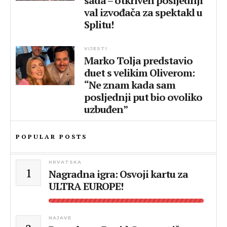
sada – otkriven posljednji
val izvođača za spektakl u
Splitu!
VIJESTI
Marko Tolja predstavio
duet s velikim Oliverom:
“Ne znam kada sam
posljednji put bio ovoliko
uzbuđen”
POPULAR POSTS
HRVATSKA
1
Nagradna igra: Osvoji kartu za
ULTRA EUROPE!
NAJAVE