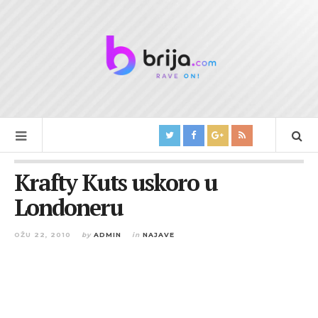
Krafty Kuts uskoro u
Londoneru
OŽU 22, 2010
by
ADMIN
in
NAJAVE