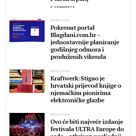
0 COMMENTS
LIFESTYLE
Pokrenut portal
Blagdani.com.hr –
jednostavnije planiranje
godišnjeg odmora i
produženih vikenda
HRVATSKA
Kraftwerk: Stigao je
hrvatski prijevod knjige o
njemačkim pionirima
elektroničke glazbe
HRVATSKA
Ovo će biti najveće izdanje
festivala ULTRA Europe do