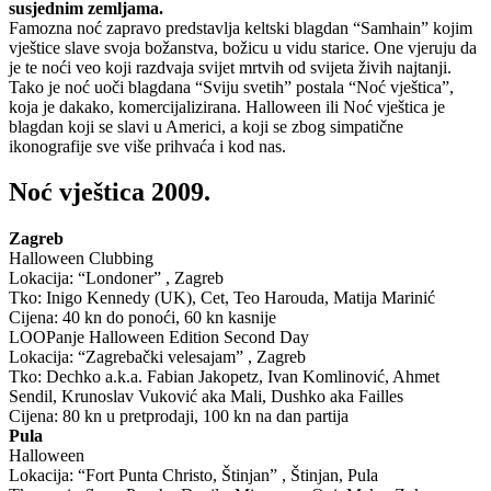
susjednim zemljama.
Famozna noć zapravo predstavlja keltski blagdan “Samhain” kojim
vještice slave svoja božanstva, božicu u vidu starice. One vjeruju da
je te noći veo koji razdvaja svijet mrtvih od svijeta živih najtanji.
Tako je noć uoči blagdana “Sviju svetih” postala “Noć vještica”,
koja je dakako, komercijalizirana. Halloween ili Noć vještica je
blagdan koji se slavi u Americi, a koji se zbog simpatične
ikonografije sve više prihvaća i kod nas.
Noć vještica 2009.
Zagreb
Halloween Clubbing
Lokacija: “Londoner” , Zagreb
Tko: Inigo Kennedy (UK), Cet, Teo Harouda, Matija Marinić
Cijena: 40 kn do ponoći, 60 kn kasnije
LOOPanje Halloween Edition Second Day
Lokacija: “Zagrebački velesajam” , Zagreb
Tko: Dechko a.k.a. Fabian Jakopetz, Ivan Komlinović, Ahmet
Sendil, Krunoslav Vuković aka Mali, Dushko aka Failles
Cijena: 80 kn u pretprodaji, 100 kn na dan partija
Pula
Halloween
Lokacija: “Fort Punta Christo, Štinjan” , Štinjan, Pula