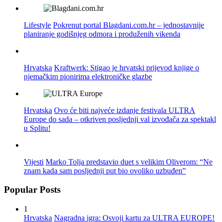
Lifestyle
Pokrenut portal Blagdani.com.hr – jednostavnije
planiranje godišnjeg odmora i produženih vikenda
Hrvatska
Kraftwerk: Stigao je hrvatski prijevod knjige o
njemačkim pionirima elektroničke glazbe
Hrvatska
Ovo će biti najveće izdanje festivala ULTRA
Europe do sada – otkriven posljednji val izvođača za spektakl
u Splitu!
Vijesti
Marko Tolja predstavio duet s velikim Oliverom: “Ne
znam kada sam posljednji put bio ovoliko uzbuđen”
Popular Posts
1
Hrvatska
Nagradna igra: Osvoji kartu za ULTRA EUROPE!