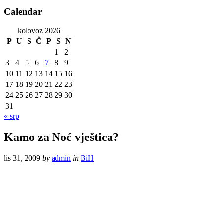
Calendar
kolovoz 2026
P
U
S
Č
P
S
N
1
2
3
4
5
6
7
8
9
10
11
12
13
14
15
16
17
18
19
20
21
22
23
24
25
26
27
28
29
30
31
« srp
Kamo za Noć vještica?
lis 31, 2009
by
admin
in
BiH