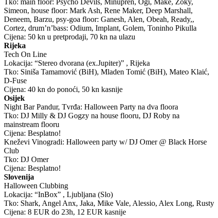
Tko: main floor: Psycho Devils, Minupren, Ogi, Make, Zoky,
Simeon, house floor: Mark Ash, Rene Maker, Deep Marshall,
Deneem, Barzu, psy-goa floor: Ganesh, Alen, Obeah, Ready,,
Cortez, drum’n’bass: Odium, Implant, Golem, Toninho Pikulla
Cijena: 50 kn u pretprodaji, 70 kn na ulazu
Rijeka
Tech On Line
Lokacija: “Stereo dvorana (ex.Jupiter)” , Rijeka
Tko: Siniša Tamamović (BiH), Mladen Tomić (BiH), Mateo Klaić,
D-Fuse
Cijena: 40 kn do ponoći, 50 kn kasnije
Osijek
Night Bar Pandur, Tvrđa: Halloween Party na dva floora
Tko: DJ Milly & DJ Gogzy na house flooru, DJ Roby na
mainstream flooru
Cijena: Besplatno!
Kneževi Vinogradi: Halloween party w/ DJ Omer @ Black Horse
Club
Tko: DJ Omer
Cijena: Besplatno!
Slovenija
Halloween Clubbing
Lokacija: “InBox” , Ljubljana (Slo)
Tko: Shark, Angel Anx, Jaka, Mike Vale, Alessio, Alex Long, Rusty
Cijena: 8 EUR do 23h, 12 EUR kasnije