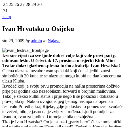
24
25
26
27
28
29
30
31
« srp
Ivan Hrvatska u Osijeku
stu 29, 2009
by
admin
in
Najave
Izvrsne vijesti za sve ljude dobre volje koji vole pravi party,
odnosno feštu. U četvrtak 17. prosinca u osječki Klub Mini
Teatar dolazi glazbeno-plesna turbo atrakcija Ivan Hrvatska!
Cijena ulaza za nezaboravan spektakl koji će uslijediti iznosi
simboličnih 20 kuna te se ulaznice mogu kupiti na dan koncerta na
ulazu Kluba.
Izvođač koji je svoju prvu promociju na našim prostorima doživio
prije par godina kao nezaobilazni forward u brojnim mailovima.
Tako je stekao kultni status i prije nego li se pokazao i dokazao u
pravoj akciji. Nakon ovogodišnjeg ljetnog nastupa na open air
festivalu Priredba kraj Rijeke, gdje je doslovno pomeo sve izvođače
te večeri, bilo je jasno da je zvijezda rođena. Ljudi poludjeli za
Ivanom, Ivan za ljudima i turneja je bila neizbježna…
Tko je Ivan Hrvatska? On je istinski „party hero“ čiji se umjetnički
rad odvija pod geslom: “Party all year!”. Dolazi iz Kanade, korijeni