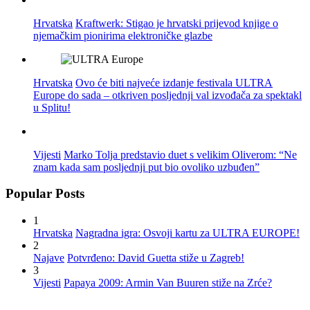
Hrvatska
Kraftwerk: Stigao je hrvatski prijevod knjige o
njemačkim pionirima elektroničke glazbe
Hrvatska
Ovo će biti najveće izdanje festivala ULTRA
Europe do sada – otkriven posljednji val izvođača za spektakl
u Splitu!
Vijesti
Marko Tolja predstavio duet s velikim Oliverom: “Ne
znam kada sam posljednji put bio ovoliko uzbuđen”
Popular Posts
1
Hrvatska
Nagradna igra: Osvoji kartu za ULTRA EUROPE!
2
Najave
Potvrđeno: David Guetta stiže u Zagreb!
3
Vijesti
Papaya 2009: Armin Van Buuren stiže na Zrće?