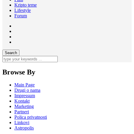
Kripto teme
Lifestyle
Forum
Browse By
Main Page
Drugi o nama
Impressum
Kontakt
Marketing
Partneri
Polica privatnosti
Linkovi
Astropolis