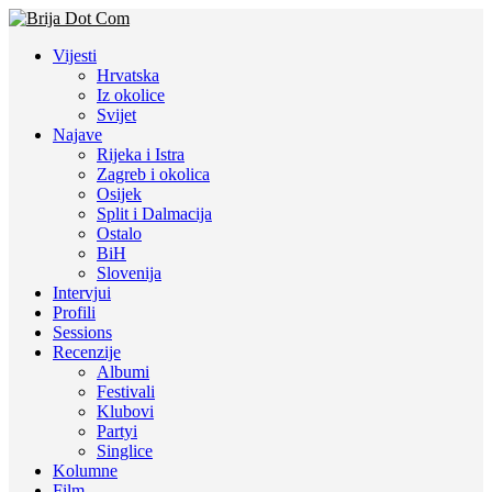
Vijesti
Hrvatska
Iz okolice
Svijet
Najave
Rijeka i Istra
Zagreb i okolica
Osijek
Split i Dalmacija
Ostalo
BiH
Slovenija
Intervjui
Profili
Sessions
Recenzije
Albumi
Festivali
Klubovi
Partyi
Singlice
Kolumne
Film