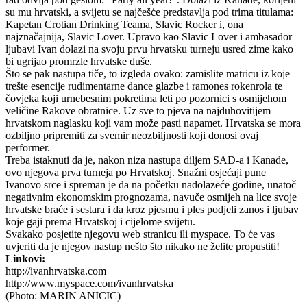
su mu hrvatski, a svijetu se najčešće predstavlja pod trima titulama:
Kapetan Crotian Drinking Teama, Slavic Rocker i, ona
najznačajnija, Slavic Lover. Upravo kao Slavic Lover i ambasador
ljubavi Ivan dolazi na svoju prvu hrvatsku turneju usred zime kako
bi ugrijao promrzle hrvatske duše.
Što se pak nastupa tiče, to izgleda ovako: zamislite matricu iz koje
trešte esencije rudimentarne dance glazbe i ramones rokenrola te
čovjeka koji urnebesnim pokretima leti po pozornici s osmijehom
veličine Rakove obratnice. Uz sve to pjeva na najduhovitijem
hrvatskom naglasku koji vam može pasti napamet. Hrvatska se mora
ozbiljno pripremiti za svemir neozbiljnosti koji donosi ovaj
performer.
Treba istaknuti da je, nakon niza nastupa diljem SAD-a i Kanade,
ovo njegova prva turneja po Hrvatskoj. Snažni osjećaji pune
Ivanovo srce i spreman je da na početku nadolazeće godine, unatoč
negativnim ekonomskim prognozama, navuče osmijeh na lice svoje
hrvatske braće i sestara i da kroz pjesmu i ples podjeli zanos i ljubav
koje gaji prema Hrvatskoj i cijelome svijetu.
Svakako posjetite njegovu web stranicu ili myspace. To će vas
uvjeriti da je njegov nastup nešto što nikako ne želite propustiti!
Linkovi:
http://ivanhrvatska.com
http://www.myspace.com/ivanhrvatska
(Photo: MARIN ANICIC)