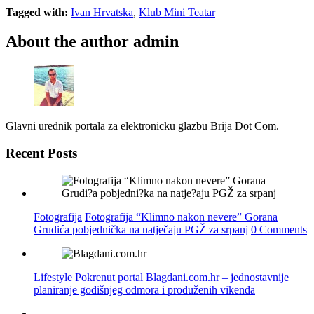
Tagged with:
Ivan Hrvatska
,
Klub Mini Teatar
About the author
admin
Glavni urednik portala za elektronicku glazbu Brija Dot Com.
Recent Posts
Fotografija
Fotografija “Klimno nakon nevere” Gorana
Grudića pobjednička na natječaju PGŽ za srpanj
0 Comments
Lifestyle
Pokrenut portal Blagdani.com.hr – jednostavnije
planiranje godišnjeg odmora i produženih vikenda