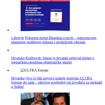
Lifestyle
Pokrenut portal Blagdani.com.hr – jednostavnije
planiranje godišnjeg odmora i produženih vikenda
Hrvatska
Kraftwerk: Stigao je hrvatski prijevod knjige o
njemačkim pionirima elektroničke glazbe
Hrvatska
Ovo će biti najveće izdanje festivala ULTRA
Europe do sada – otkriven posljednji val izvođača za spektakl
u Splitu!