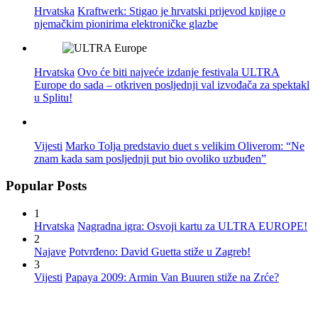
Hrvatska
Kraftwerk: Stigao je hrvatski prijevod knjige o
njemačkim pionirima elektroničke glazbe
Hrvatska
Ovo će biti najveće izdanje festivala ULTRA
Europe do sada – otkriven posljednji val izvođača za spektakl
u Splitu!
Vijesti
Marko Tolja predstavio duet s velikim Oliverom: “Ne
znam kada sam posljednji put bio ovoliko uzbuđen”
Popular Posts
1
Hrvatska
Nagradna igra: Osvoji kartu za ULTRA EUROPE!
2
Najave
Potvrđeno: David Guetta stiže u Zagreb!
3
Vijesti
Papaya 2009: Armin Van Buuren stiže na Zrće?