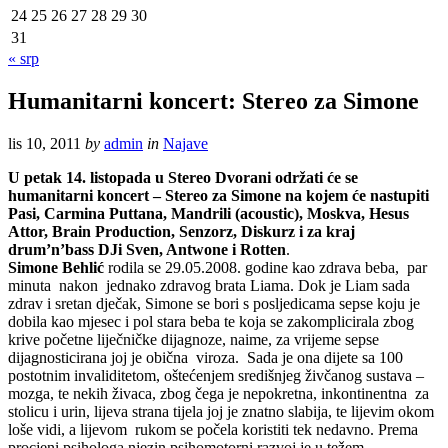
24
25
26
27
28
29
30
31
« srp
Humanitarni koncert: Stereo za Simone
lis 10, 2011
by
admin
in
Najave
U petak 14. listopada u Stereo Dvorani održati će se
humanitarni koncert – Stereo za Simone na kojem će nastupiti
Pasi, Carmina Puttana, Mandrili (acoustic), Moskva, Hesus
Attor, Brain Production, Senzorz, Diskurz i za kraj
drum’n’bass DJi Sven, Antwone i Rotten
.
Simone Behlić
rodila se 29.05.2008. godine kao zdrava beba, par
minuta nakon jednako zdravog brata Liama. Dok je Liam sada
zdrav i sretan dječak, Simone se bori s posljedicama sepse koju je
dobila kao mjesec i pol stara beba te koja se zakomplicirala zbog
krive početne liječničke dijagnoze, naime, za vrijeme sepse
dijagnosticirana joj je obična viroza. Sada je ona dijete sa 100
postotnim invaliditetom, oštećenjem središnjeg živčanog sustava –
mozga, te nekih živaca, zbog čega je nepokretna, inkontinentna za
stolicu i urin, lijeva strana tijela joj je znatno slabija, te lijevim okom
loše vidi, a lijevom rukom se počela koristiti tek nedavno. Prema
procjeni psihologa njezin psihomotorni razvoj je u težem