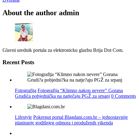
About the author
admin
Glavni urednik portala za elektronicku glazbu Brija Dot Com.
Recent Posts
Fotografija
Fotografija “Klimno nakon nevere” Gorana
Grudića pobjednička na natječaju PGŽ za srpanj
0 Comments
Lifestyle
Pokrenut portal Blagdani.com.hr – jednostavnije
planiranje godišnjeg odmora i produženih vikenda