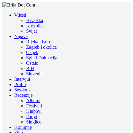
Vijesti
Hrvatska
Iz okolice
Svijet
Najave
Rijeka i Istra
Zagreb i okolica
Osijek
Split i Dalmacija
Ostalo
BiH
Slovenija
Intervjui
Profili
Sessions
Recenzije
Albumi
Festivali
Klubovi
Partyi
Singlice
Kolumne
Film