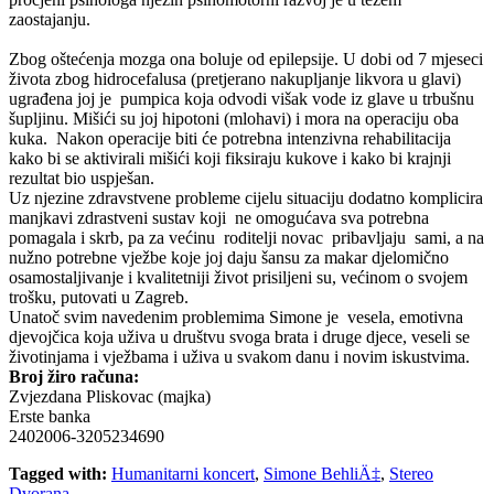
zaostajanju.
Zbog oštećenja mozga ona boluje od epilepsije. U dobi od 7 mjeseci
života zbog hidrocefalusa (pretjerano nakupljanje likvora u glavi)
ugrađena joj je pumpica koja odvodi višak vode iz glave u trbušnu
šupljinu. Mišići su joj hipotoni (mlohavi) i mora na operaciju oba
kuka. Nakon operacije biti će potrebna intenzivna rehabilitacija
kako bi se aktivirali mišići koji fiksiraju kukove i kako bi krajnji
rezultat bio uspješan.
Uz njezine zdravstvene probleme cijelu situaciju dodatno komplicira
manjkavi zdrastveni sustav koji ne omogućava sva potrebna
pomagala i skrb, pa za većinu roditelji novac pribavljaju sami, a na
nužno potrebne vježbe koje joj daju šansu za makar djelomično
osamostaljivanje i kvalitetniji život prisiljeni su, većinom o svojem
trošku, putovati u Zagreb.
Unatoč svim navedenim problemima Simone je vesela, emotivna
djevojčica koja uživa u društvu svoga brata i druge djece, veseli se
životinjama i vježbama i uživa u svakom danu i novim iskustvima.
Broj žiro računa:
Zvjezdana Pliskovac (majka)
Erste banka
2402006-3205234690
Tagged with:
Humanitarni koncert
,
Simone BehliÄ‡
,
Stereo
Dvorana