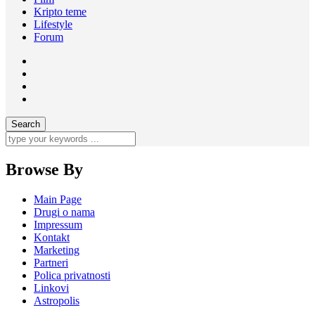
Kripto teme
Lifestyle
Forum
Browse By
Main Page
Drugi o nama
Impressum
Kontakt
Marketing
Partneri
Polica privatnosti
Linkovi
Astropolis